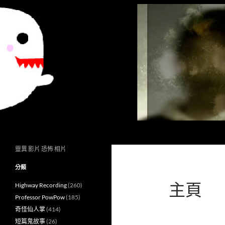
搜
異想世界
尋
靈異 影片 恐怖 相片
分類
主頁
Highway Recording
(260)
Professor PowPow
(185)
奇怪仙人掌
(414)
短篇鬼故事
(26)