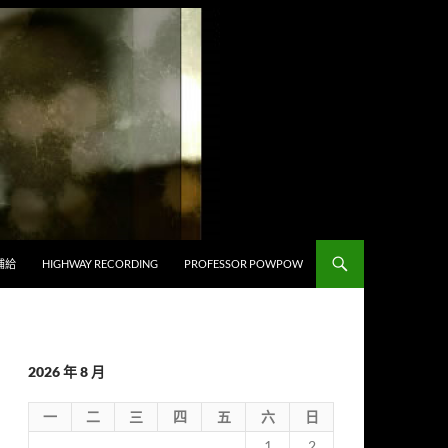
補給
HIGHWAY RECORDING
PROFESSOR POWPOW
2026 年 8 月
一
二
三
四
五
六
日
1
2