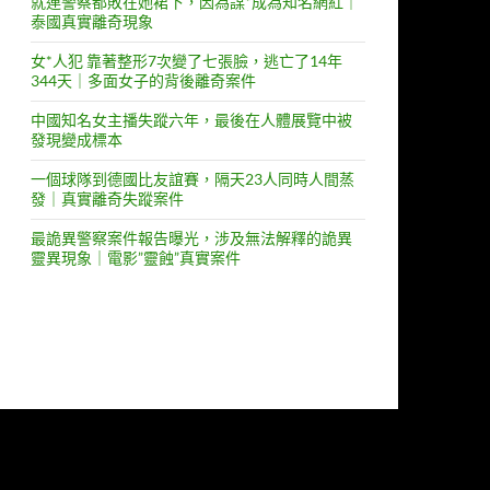
就連警察都敗在她裙下，因為謀*成為知名網紅｜
泰國真實離奇現象
女*人犯 靠著整形7次變了七張臉，逃亡了14年
344天｜多面女子的背後離奇案件
中國知名女主播失蹤六年，最後在人體展覽中被
發現變成標本
一個球隊到德國比友誼賽，隔天23人同時人間蒸
發｜真實離奇失蹤案件
最詭異警察案件報告曝光，涉及無法解釋的詭異
靈異現象｜電影”靈蝕”真實案件