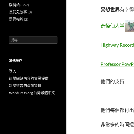
腦補給
(367)
異想世界
有幸得
長篇鬼故事
(8)
靈異相片
(2)
奇怪仙人掌
搜
尋
Highway Record
關
鍵
字:
其他操作
Professor Pow
登入
訂閱網站內容的資訊提供
他們的支持
訂閱留言的資訊提供
WordPress.org 台灣繁體中文
他們每個都付出
非常多的時間還