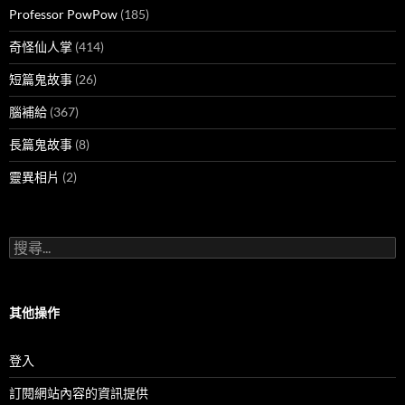
Professor PowPow
(185)
奇怪仙人掌
(414)
短篇鬼故事
(26)
腦補給
(367)
長篇鬼故事
(8)
靈異相片
(2)
搜
尋
關
鍵
字:
其他操作
登入
訂閱網站內容的資訊提供