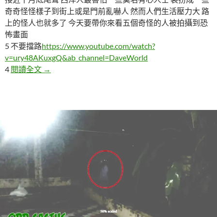
奇奇怪怪樣子到街上或是門前亂嚇人 然而人們生活壓力大 路
上的怪人也就多了 今天要帶你來看五個奇怪的人被拍攝到恐
怖畫面
5 不要擋路
https://www.youtube.com/watch?
v=ury48AKuxgQ&ab_channel=DaveWorld
五個奇怪的人被拍攝到恐怖畫面
4
閱讀全文
→