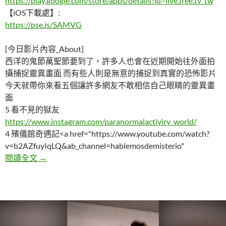
https://play.google.com/store/apps/details?id=live.free.tv_tw
【iOS下載處】:
https://pse.is/SAMVG
[今日影片內容_About]
西洋的鬼節萬聖節要到了，許多人也會在近期開始往外面拍
攝捕捉靈異畫面 而有些人則是無意的捕捉到真實的恐怖影片
今天就帶你來看五個讓許多網友不敢相信自己眼睛的靈異畫
面
5 看不見的獄友
https://www.instagram.com/paranormalactiviry_world/
4 殯儀館奇遇記<a href="https://www.youtube.com/watch?
v=b2AZfuyIqLQ&ab_channel=hablemosdemisterio"
五個讓網友爭論的真實靈異影片
閱讀全文
→