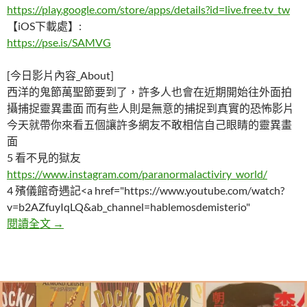
https://play.google.com/store/apps/details?id=live.free.tv_tw
【iOS下載處】:
https://pse.is/SAMVG
[今日影片內容_About]
西洋的鬼節萬聖節要到了，許多人也會在近期開始往外面拍
攝捕捉靈異畫面 而有些人則是無意的捕捉到真實的恐怖影片
今天就帶你來看五個讓許多網友不敢相信自己眼睛的靈異畫
面
5 看不見的獄友
https://www.instagram.com/paranormalactiviry_world/
4 殯儀館奇遇記<a href="https://www.youtube.com/watch?
v=b2AZfuyIqLQ&ab_channel=hablemosdemisterio"
五個讓網友爭論的真實靈異影片
閱讀全文
→