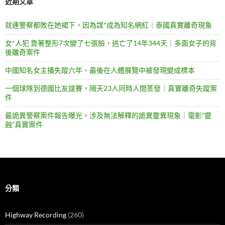
近期文章
就連警察都敗在她裙下，因為謀*成為知名網紅｜泰國真實離奇現象
女*人犯 靠著整形7次變了七張臉，逃亡了14年344天｜多面女子的背
後離奇案件
中國知名女主播失蹤六年，最後在人體展覽中被發現變成標本
一個球隊到德國比友誼賽，隔天23人同時人間蒸發｜真實離奇失蹤案
件
最詭異警察案件報告曝光，涉及無法解釋的詭異靈異現象｜電影”靈
蝕”真實案件
分類
Highway Recording
(260)