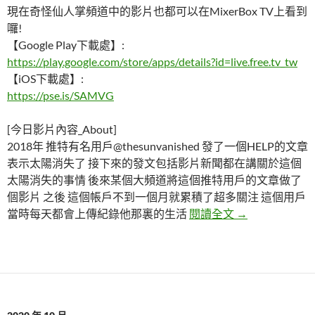
現在奇怪仙人掌頻道中的影片也都可以在MixerBox TV上看到
囉!
【Google Play下載處】:
https://play.google.com/store/apps/details?id=live.free.tv_tw
【iOS下載處】:
https://pse.is/SAMVG
[今日影片內容_About]
2018年 推特有名用戶@thesunvanished 發了一個HELP的文章
表示太陽消失了 接下來的發文包括影片新聞都在講關於這個
太陽消失的事情 後來某個大頻道將這個推特用戶的文章做了
個影片 之後 這個帳戶不到一個月就累積了超多關注 這個用戶
太陽消失詭異事件 T
當時每天都會上傳紀錄他那裏的生活
閱讀全文
→