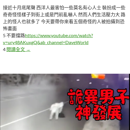
接近十月底尾聲 西洋人最害怕一些莫名有心人士 裝扮成一些
奇奇怪怪樣子到街上或是門前亂嚇人 然而人們生活壓力大 路
上的怪人也就多了 今天要帶你來看五個奇怪的人被拍攝到恐
怖畫面
5 不要擋路
https://www.youtube.com/watch?
v=ury48AKuxgQ&ab_channel=DaveWorld
五個奇怪的人被拍攝到恐怖畫面
4
閱讀全文
→