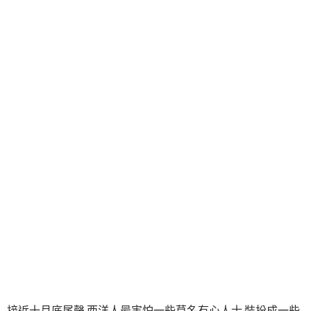
接近十月底尾聲 西洋人最害怕一些莫名有心人士 裝扮成一些