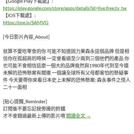
【Google Play下載處】:
https://play.google.com/store/apps/details?id=live.free.tv_tw
【iOS下載處】:
https://pse.is/SAMVG
[今日影片內容_About]
就算不愛吃零食的你 可能不知道固力果森永這個品牌 但是相
信你在逛超商的時候 一定會看過至少兩到三個他們的產品 你
也可能不會相信這麼一個大的品牌竟然與1980年代到至今還
未解的恐怖懸案有關連 一個讓全球所有父母都害怕的懸疑事
件 今天要帶你來看日本史上未解的恐怖懸案: 森永事件之怪人
二十一面相
[貼心提醒_Reminder]
訂閱後不要忘記按旁邊的鈴鐺
日本未解恐怖史上懸案
才不會錯過最新上傳的影片唷
閱讀全文
→