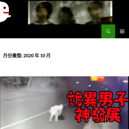
搜
異想世界
尋
跳
主要選單
至
主
要
月份彙整: 2020 年 10 月
內
容