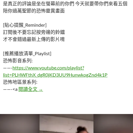
是真正的評論是坐在螢幕前的你們 今天就要帶你們來看五個
陪你過萬聖節的恐怖靈異畫面
[貼心提醒_Reminder]
訂閱後不要忘記按旁邊的鈴鐺
才不會錯過最新上傳的影片唷
[推薦播放清單_Playlist]
恐怖影音系列:
——-
https://www.youtube.com/playlist?
list=PLHWFthX_dgR0jKD3UU9HunwkogZnd4k1P
恐怖地區景系列:
五個陪你過萬聖節的恐怖靈異畫面
——-<a
閱讀全文
→