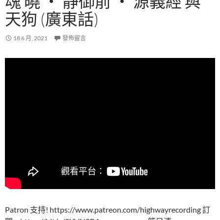
魂 曉 ‧ 静御前 ‧ 源義經 與
天狗 (廣東話)
18 6 月, 2021
發佈留言
Patron 支持! https://www.patreon.com/highwayrecording 訂