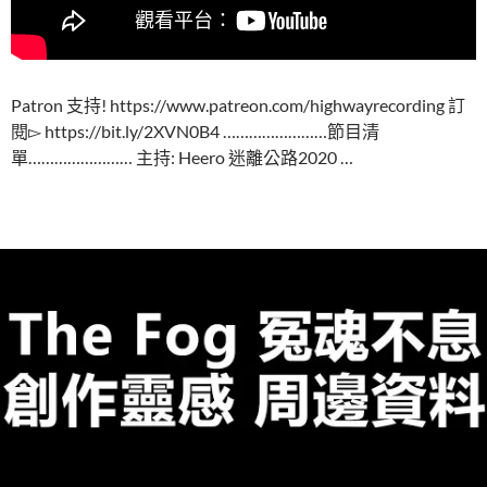
Patron 支持! https://www.patreon.com/highwayrecording 訂
閱▻ https://bit.ly/2XVN0B4 ……………………節目清
單…………………… 主持: Heero 迷離公路2020 …