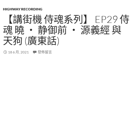
HIGHWAY RECORDING
【講街機 侍魂系列】 EP29 侍
魂 曉 ‧ 静御前 ‧ 源義經 與
天狗 (廣東話)
18 6 月, 2021
發佈留言