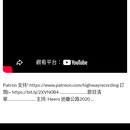
Patron 支持! https://www.patreon.com/highwayrecording 訂
閱▻ https://bit.ly/2XVN0B4 ……………………節目清
單…………………… 主持: Heero 迷離公路2020 …