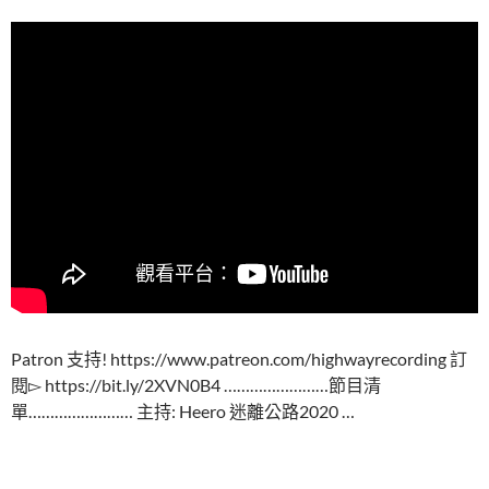
Patron 支持! https://www.patreon.com/highwayrecording 訂
閱▻ https://bit.ly/2XVN0B4 ……………………節目清
單…………………… 主持: Heero 迷離公路2020 …