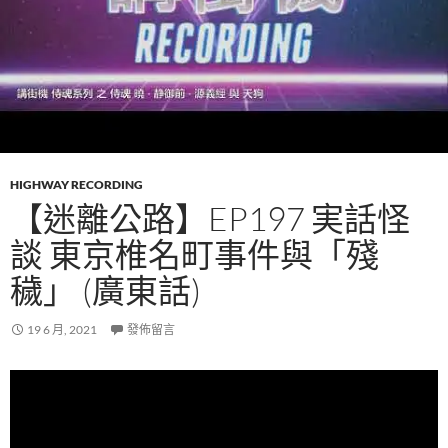
HIGHWAY RECORDING
【迷離公路】EP197 実話怪
談 東京椎名町事件與「殘
穢」 (廣東話)
19 6 月, 2021
發佈留言