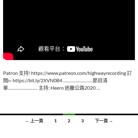
Patron 支持! https://www.patreon.com/highwayrecording 訂
閱▻ https://bit.ly/2XVN0B4 ……………………節目清
單…………………… 主持: Heero 迷離公路2020 …
文
← 上一頁
1
2
3
下一頁 →
章