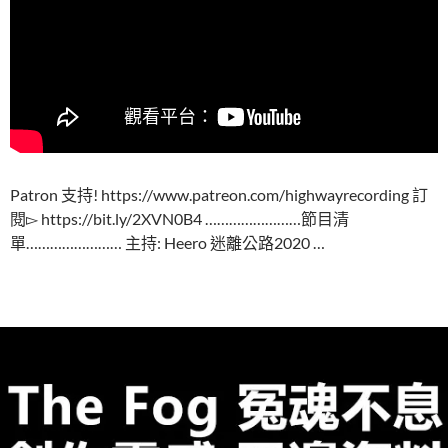
Patron 支持! https://www.patreon.com/highwayrecording 訂
閱▻ https://bit.ly/2XVN0B4 ……………………節目清
單…………………… 主持: Heero 迷離公路2020 …