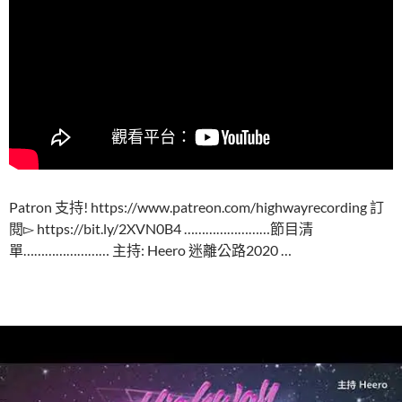
Patron 支持! https://www.patreon.com/highwayrecording 訂
閱▻ https://bit.ly/2XVN0B4 ……………………節目清
單…………………… 主持: Heero 迷離公路2020 …