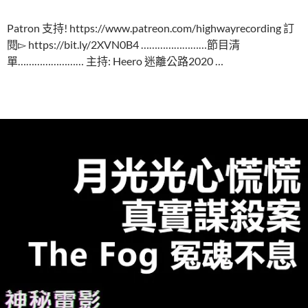
Patron 支持! https://www.patreon.com/highwayrecording 訂
閱▻ https://bit.ly/2XVN0B4 ……………………節目清
單…………………… 主持: Heero 迷離公路2020 …