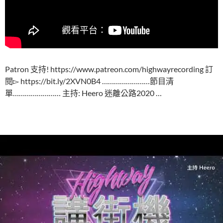
Patron 支持! https://www.patreon.com/highwayrecording 訂
閱▻ https://bit.ly/2XVN0B4 ……………………節目清
單…………………… 主持: Heero 迷離公路2020 …