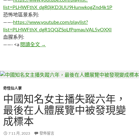
list=PLHWFthX_dgR0jKD3UU9HunwkogZnd4k1P
恐怖地區景系列:
——-
https://www.youtube.com/playlist?
list=PLHWFthX_dgR1QQZSoLfPqmauVAL5vOXXI
血腥系列:
女*人犯 靠著整形7次變了七張臉，逃亡了14
——- <a
閱讀全文
→
奇怪仙人掌
中國知名女主播失蹤六年，
最後在人體展覽中被發現變
成標本
7 11 月, 2023
發佈留言