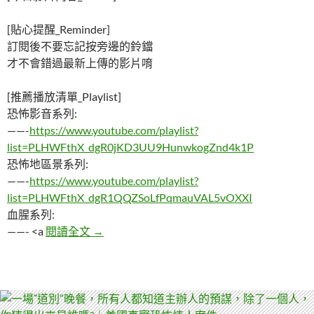
[貼心提醒_Reminder]
訂閱後不要忘記按旁邊的鈴鐺
才不會錯過最新上傳的影片唷
[推薦播放清單_Playlist]
恐怖影音系列:
——-
https://www.youtube.com/playlist?
list=PLHWFthX_dgR0jKD3UU9HunwkogZnd4k1P
恐怖地區景系列:
——-
https://www.youtube.com/playlist?
list=PLHWFthX_dgR1QQZSoLfPqmauVAL5vOXXI
血腥系列:
租客借房東孫女當花童，疑似被「陰婚配」
——- <a
閱讀全文
→