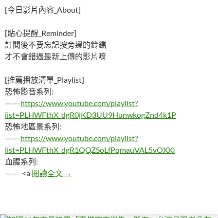
[今日影片內容_About]
[貼心提醒_Reminder]
訂閱後不要忘記按旁邊的鈴鐺
才不會錯過最新上傳的影片唷
[推薦播放清單_Playlist]
恐怖影音系列:
——-
https://www.youtube.com/playlist?
list=PLHWFthX_dgR0jKD3UU9HunwkogZnd4k1P
恐怖地區景系列:
——-
https://www.youtube.com/playlist?
list=PLHWFthX_dgR1QQZSoLfPqmauVAL5vOXXI
血腥系列:
掛在窗外邪門鬼封印，裡面竟發現五名要當
——- <a
閱讀全文
→