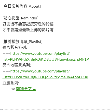
[今日影片內容_About]
[貼心提醒_Reminder]
訂閱後不要忘記按旁邊的鈴鐺
才不會錯過最新上傳的影片唷
[推薦播放清單_Playlist]
恐怖影音系列:
——-
https://www.youtube.com/playlist?
list=PLHWFthX_dgR0jKD3UU9HunwkogZnd4k1P
恐怖地區景系列:
——-
https://www.youtube.com/playlist?
list=PLHWFthX_dgR1QQZSoLfPqmauVAL5vOXXI
血腥系列:
韓國20年來最詭異「電梯密室消失」懸案，
——- <a
閱讀全文
→