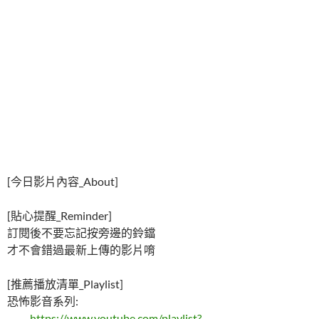
[今日影片內容_About]
[貼心提醒_Reminder]
訂閱後不要忘記按旁邊的鈴鐺
才不會錯過最新上傳的影片唷
[推薦播放清單_Playlist]
恐怖影音系列:
——-
https://www.youtube.com/playlist?