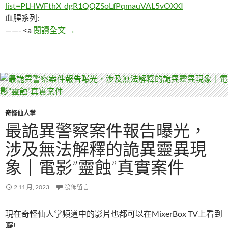
list=PLHWFthX_dgR1QQZSoLfPqmauVAL5vOXXI
血腥系列:
一個球隊到德國比友誼賽，隔天23人同時人
——- <a
閱讀全文
→
奇怪仙人掌
最詭異警察案件報告曝光，
涉及無法解釋的詭異靈異現
象｜電影”靈蝕”真實案件
2 11 月, 2023
發佈留言
現在奇怪仙人掌頻道中的影片也都可以在MixerBox TV上看到
囉!