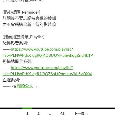
[貼心提醒_Reminder]
訂閱後不要忘記按旁邊的鈴鐺
才不會錯過最新上傳的影片唷
[推薦播放清單_Playlist]
恐怖影音系列:
——-
https://www.youtube.com/playlist?
list=PLHWFthX_dgR0jKD3UU9HunwkogZnd4k1P
恐怖地區景系列:
——-
https://www.youtube.com/playlist?
list=PLHWFthX_dgR1QQZSoLfPqmauVAL5vOXXI
血腥系列:
一場ˇ道別”晚餐，所有人都知道主辦人的預
——- <a
閱讀全文
→
文
1
2
...
42
下一頁 →