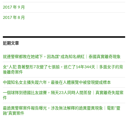
2017 年 9 月
2017 年 8 月
近期文章
就連警察都敗在她裙下，因為謀*成為知名網紅｜泰國真實離奇現象
女*人犯 靠著整形7次變了七張臉，逃亡了14年344天｜多面女子的背
後離奇案件
中國知名女主播失蹤六年，最後在人體展覽中被發現變成標本
一個球隊到德國比友誼賽，隔天23人同時人間蒸發｜真實離奇失蹤案
件
最詭異警察案件報告曝光，涉及無法解釋的詭異靈異現象｜電影”靈
蝕”真實案件