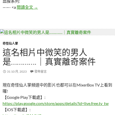
血腥系列:
最詭異警察案件報告曝光，涉及無法解釋的詭
——- <a
閱讀全文
→
奇怪仙人掌
這名相片中微笑的男人
是………….｜真實離奇案件
31 10 月, 2023
發佈留言
現在奇怪仙人掌頻道中的影片也都可以在MixerBox TV上看到
囉!
【Google Play下載處】:
https://play.google.com/store/apps/details?id=live.free.tv_tw
【iOS下載處】: