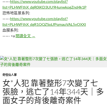
——-
https://www.youtube.com/playlist?
list=PLHWFthX_dgR0jKD3UU9HunwkogZnd4k1P
恐怖地區景系列:
——-
https://www.youtube.com/playlist?
list=PLHWFthX_dgR1QQZSoLfPqmauVAL5vOXXI
血腥系列:
就連警察都敗在她裙下，因為謀*成為知名網
——- <a
閱讀全文
→
奇怪仙人掌
女*人犯 靠著整形7次變了七
張臉，逃亡了14年344天｜多
面女子的背後離奇案件