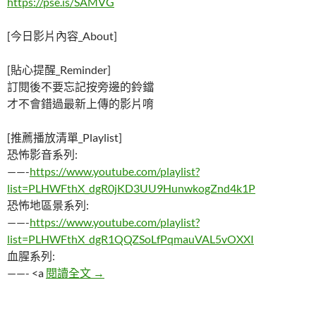
https://pse.is/SAMVG
[今日影片內容_About]
[貼心提醒_Reminder]
訂閱後不要忘記按旁邊的鈴鐺
才不會錯過最新上傳的影片唷
[推薦播放清單_Playlist]
恐怖影音系列:
——-
https://www.youtube.com/playlist?
list=PLHWFthX_dgR0jKD3UU9HunwkogZnd4k1P
恐怖地區景系列:
——-
https://www.youtube.com/playlist?
list=PLHWFthX_dgR1QQZSoLfPqmauVAL5vOXXI
血腥系列:
這名相片中微笑的男人是………….｜真實離奇
——- <a
閱讀全文
→