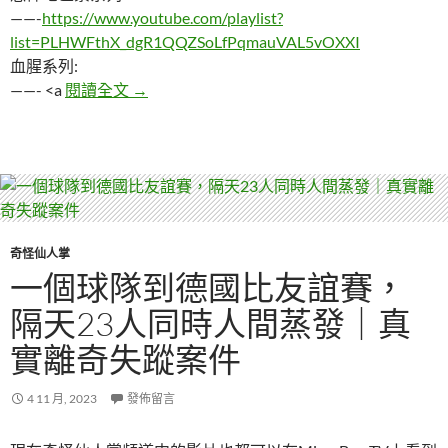
——-
https://www.youtube.com/playlist?
list=PLHWFthX_dgR1QQZSoLfPqmauVAL5vOXXI
血腥系列:
中國知名女主播失蹤六年，最後在人體展覽
——- <a
閱讀全文
→
奇怪仙人掌
一個球隊到德國比友誼賽，
隔天23人同時人間蒸發｜真
實離奇失蹤案件
4 11 月, 2023
發佈留言