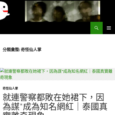
搜
異想世界
尋
跳
主要選單
至
主
要
分類彙整: 奇怪仙人掌
內
容
奇怪仙人掌
就連警察都敗在她裙下，因
為謀*成為知名網紅｜泰國真