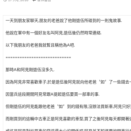
一天到朋友家聊天,朋友的老爸說了他剛退伍所碰到的一則鬼故事.
他說在軍中有一個好友名叫阿見,退伍後仍然時常連絡.
以下我朋友的老爸我就暫且稱他為A吧.
============================
那時A和阿見剛退伍沒多久.
因為阿見非常喜歡車子,於是退伍後阿見就向他老爸〝如〞了一些錢去
因當兵這段期間阿見常跟A提起退伍要買一部車的事.
但剛退伍的阿見能跟他老爸〝如〞到的錢有限,沒辦法買新車,阿見只好
而剛買到的這輛中古車正是阿見喜歡的車型,買了之後阿見每天都開著
或許是阿見對於買車的常識還太少的關係吧,阿見並不知道要詢問車行