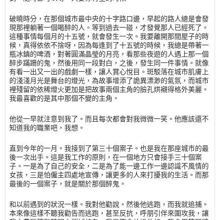
破曉時分，在那個城市最中央的十字路口邊，早起的路人總是會發
現那裡躺著一個喝醉的人。等到過去一碰，才發覺那人已經死了。
這種事情每個月的十五號，就會發生一次。我要離開那間屋子的時
候，真得依依不捨呀，因為每逢到了十五號的時候，我總是帶著一
瓶冰鎮的啤酒，對著圓滿晶瑩的月亮，看那些夜遊的人遇上那一個
醉步蹣跚的鬼，然後用同一段對白，之後，發生同一件事情。就像
有看一出又一出的戲劇一樣，讓人賞心悅目。斑駁落在城市肌膚上
的淺淺月光是舞台的燈光，為故事增添了詭異漂渺的氣氛，而城市
裡殘留的依稀燈火更加是把故事兩個主角的臉孔烘襯得格外美麗。
我最喜歡的是其中那個不變的主角。
他從一早就注意到我了。而且每次都會對我微微一笑。他應該還不
知道我的職業吧，我想。
直到今年的一月。我接到了第三十個案子。也是我在那座城市的最
後一次出手。這是我工作的原則，在一個地方只會接手三十個案
子。一是為了自己的安全，二是為了能一邊工作一邊認識不風情的
女孩，三是怕僱主四處地宣傳，讓更多的人來打擾我的生活。而那
最後的一個案子，就是關於那個醉鬼。
和以前遇到的狀況一樣。我對他勸說。然後他逃跑，而我就追捕。
本來像這樣不聽我勸告而逃跑，甚至反抗，呼朋引伴來圍攻我，讓