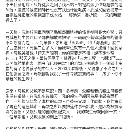
不出什麼毛病，只好徒步走回了伐木站。站裡給派了位有經驗的老
師傅，遺憾的是這們師傅也沒有找出什麼毛病，於是又回去找來一
台拖拉機把我的車拖回了伐木站——經過這一番折騰，一天的時間
過去了。
三天後，我終於開車回到了縣城然而這裡的情景卻叫我大吃驚：只
見城裡的主要路口全部由解放軍把守，一輛輛掛著省城牌照的警車
不斷呼嘯而過……回到單位，才知道「火炬派」和「海燕派」發生
了武裝械鬥，死傷二百多人，僅我單位就有十八個人遇難！回到家
裡，母親哭著說「蒼天有眼啊，你的車要是不壞，說不定你現
在……」那天之後，單位停產了，縣裡的「三大工程」也擱淺了……
時間恍然地逝去，而今我已經由當年的毛頭小伙變成了一個四十多
歲的有了老婆孩子的中年人。2003年春節後，父親患了不治之症，
在他彌留之際，母親卻對我說了一件令我震驚的事：「孩子，你不
是我的親生啊！」
原來，母親和父親不是原配。四十多年前，父親和我的親生母親都
生活在鄰縣，在我出生後幾天，我的親生母親因為產後感染而死
亡。一年後父親娶了寡居的母親。再後來父親工作調動，我們搬到
了現在的這座城市。母親之所以要把這件事告訴我，是因為根據家
鄉的習俗，父親只能的他的原配夫人——我的親生母親同葬一穴。
一個星期後，父親永遠的閉上了眼睛。
在叔叔的引領下，我們一行送葬的人來到了我老家的墓地。叔叔指