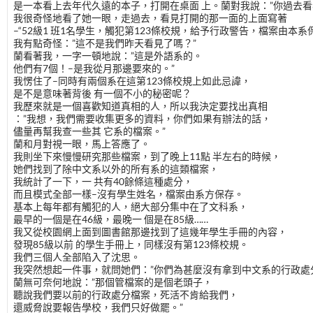
是一本看上去年代久遠的本子，打開在桌面 上。蘭對我說：”你過去看
我很奇怪地看了她一眼，走過去，看見打開的那一面的上面寫著
–“52級1 班1名學生，觸犯第123條校規，給予行政警告，檔案由本系
我有點奇怪：”這不是我們昨天看見了嗎？”
蘭看著我，一字一頓地說：”這是外語系的。
他們有7個！–是我從月那邊要來的。”
我愣住了–同時有兩個系在這第123條校規上如此忌諱，
是不是意味著背後 有一個不小的秘密呢？
我歷來就是一個喜歡知道真相的人，所以我決定要找出真相
：”我想，我們需要收集更多的資料，你們如果有辦法的話，
儘量再幫我查一些其 它系的檔案。”
蘭和月對視一眼，馬上答應了。
我則坐下來慢慢研究那些檔案，到了晚上11點 半左右的時候，
她們找到了除中文系以外的所有系的這類檔案，
我統計了一下，一 共有40餘條這種處分，
而且模式全部一樣–沒有學生姓名，檔案由系方保存。
基本上每年都有觸犯的人，絕大部分集中在了文科系，
最早的一個是在46級，最晚一 個是在85級……
我又從校園網上面到圖書館那邊找到了這幾年學生手冊的內容，
發現85級以前 的學生手冊上，同樣沒有第123條校規。
我們三個人全部陷入了沈思。
我突然想起一件事，就問她們：”你們為甚麼沒有拿到中文系的行政處
蘭無可奈何地說：”那個管檔案的是個老頭子，
聽說我們要以前的行政處分檔案，死活不肯給我們，
還威脅說要報告學校，我們只好做罷。”