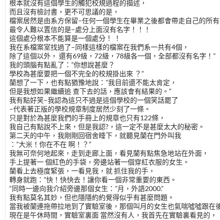
根本就沒有這個學生的觸犯校規過程的描述，
而且沒有檢討書，更不可思議的是，
檔案居然是由系方保留–任何一個學生在畢業之後都會帶走自己的所有
最令人難以置信的是–處分上面沒有名字！！！
這個處分根本不能算是一個處分！ ！
我在系檔案室找過了–同樣這樣的檔案在我們系一共有4個，
除了這個以外， 還有69級，72級，78級各一個，全部都沒有名字！”
我的頭腦有點亂了：”你想說甚麼？
學校為甚麼要把一個不完全的校規掛出來 ？”
蘭想了一下，也有點猶豫地說：”我目前還不能太肯定，
但是我想如果繼續追 查下去的話，應該會有結果的。”
我有點好笑–我認為這只不過是這個學校的一個笑話罷了
–代表著正版的學校規章制度居然少刻了一條。
只是對於為甚麼我們的手冊上的規章也只有122條，
我自己有點說不上來，但是我認?，這一定不是甚麼太大的秘密。
第二天的中午，我剛剛回宿舍睡下，就聽見蘭在門外叫我
：”大米！你在不在 啊！？”
我無可奈何地起來，走到走廊上面，看見蘭有點焦急地站在外面，
手上提著一 個紅色的手袋，旁邊站著一個穿紅衣服的女生。
蘭看上去極度緊張，一看見我，就 抓住我的手，
轉身就跑：”快！快快去！讓你看一個非常重要的東西。
“同時一邊向我介紹旁邊那個女生：”月，外語2000.”
我有點莫名其妙，但也隱隱約約覺得似乎有甚麼問題。
當我被蘭連拖帶拉地到了實驗室後，那個叫月的女生也氣喘噓噓跟在
現在是午休時間，實驗室裏面 當然沒有人，我首先在實驗裏看見的，