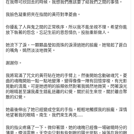
在我帶可欣回去的時候，我想我們應該要了結我們之間的事情。
我臉色凝重把夾在指間的黃符對準菱曲。
你擾亂了人與鬼之間的正常秩序，所以我不能坐視不理。希望你能
放下執著的怨念，忘記生前的恩怨情仇，投胎重新做人。
她流下了淚，一顆顆晶瑩如雨珠的淚滑過她的臉龐，她彎起了蒼白
的嘴角，嫣然淡淡地微笑。
謝謝你。
我將寫滿了咒文的黃符貼在她的手臂上，然後開始念動破魂咒。菱
曲的魂魄開始一點一點地變薄，變得像像一陣有回憶穿梭，有光影
晃動的清風，可是她透明的臉頰依然對著我嫣然地微笑。閃著淚光
的眼睛甚至讓我產生錯亂迷離的幻覺，關於前生來世，關於離合聚
散的幻覺。
她最後伸出了她已經變成空氣的手指，輕輕地觸摸我的臉龐，深情
地望著我的眼睛。南生，我們來生再見……
我的指尖疼痛了一下。微仰著頭，她的魂魄已經像一場破曉時分的
薄夢，煙消雲散。天空中只剩有些刺眼的陽光斑點，掉落在我的眼