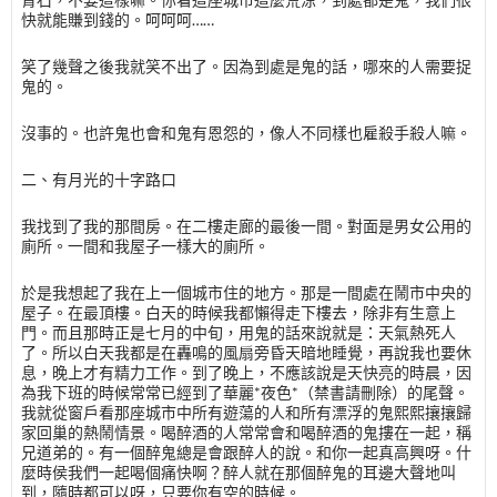
快就能賺到錢的。呵呵呵……
笑了幾聲之後我就笑不出了。因為到處是鬼的話，哪來的人需要捉
鬼的。
沒事的。也許鬼也會和鬼有恩怨的，像人不同樣也雇殺手殺人嘛。
二、有月光的十字路口
我找到了我的那間房。在二樓走廊的最後一間。對面是男女公用的
廁所。一間和我屋子一樣大的廁所。
於是我想起了我在上一個城市住的地方。那是一間處在鬧市中央的
屋子。在最頂樓。白天的時候我都懶得走下樓去，除非有生意上
門。而且那時正是七月的中旬，用鬼的話來說就是：天氣熱死人
了。所以白天我都是在轟鳴的風扇旁昏天暗地睡覺，再說我也要休
息，晚上才有精力工作。到了晚上，不應該說是天快亮的時晨，因
為我下班的時候常常已經到了華麗*夜色*（禁書請刪除）的尾聲。
我就從窗戶看那座城市中所有遊蕩的人和所有漂浮的鬼熙熙攘攘歸
家回巢的熱鬧情景。喝醉酒的人常常會和喝醉酒的鬼摟在一起，稱
兄道弟的。有一個醉鬼總是會跟醉人的說。和你一起真高興呀。什
麼時侯我們一起喝個痛快啊？醉人就在那個醉鬼的耳邊大聲地叫
到，隨時都可以呀，只要你有空的時候。