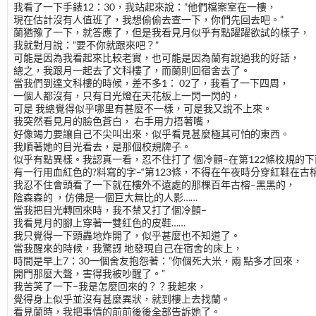
我看了一下手錶12：30，我站起來說：”他們檔案室在一樓，
現在估計沒有人值班了，我想偷偷去查一下，你們先回去吧。”
蘭猶豫了一下，就答應了，但是我看見月似乎有點躍躍欲試的樣子，
我就對月說：”要不你就跟來吧？”
可能是因為我看起來比較老實，也可能是因為蘭有說過我的好話，
總之，我跟月一起去了文科樓了，而蘭則回宿舍去了。
當我們到達文科樓的時候，差不多1： 02了，我看了一下四周，
一個人都沒有，只有日光燈在天花板上一閃一閃的，
可是 我總覺得似乎哪里有甚麼不一樣，可是我又說不上來。
我突然看見月的臉色蒼白， 右手用力捂著嘴，
好像竭力要讓自己不尖叫出來，似乎看見甚麼極其可怕的東西。
我順著她的目光看去，是那個校規牌子。
似乎有點異樣。我認真一看，忍不住打了 個冷顫–在第122條校規的下
有一行用血紅色的?料寫的字–“第123條，不得在午夜時分穿紅鞋在古
我忍不住會頭看了一下就在樓外不遠處的那棵百年古榕–黑黑的，
陰森森的 ，仿佛是一個巨大無比的人影……
當我把目光轉回來時，我不禁又打了個冷顫–
我看見月的腳上穿著一雙紅色的皮鞋……
我只覺得一下頭轟地炸開了，似乎甚麼也不知道了。
當我醒來的時候，我驚訝 地發現自己在宿舍的床上，
時間是早上7：30一個舍友抱怨著：”你個死大米，兩 點多才回來，
開門那麼大聲，害得我被吵醒了。”
我苦笑了一下–我是怎麼回來的？？我起來，
覺得身上似乎並沒有甚麼異狀，就到樓上去找蘭。
看見蘭時，我把事情的前前後後全部告訴她了。