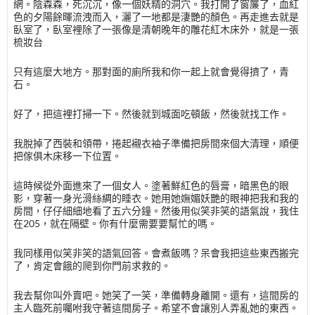
網。陰森森，死沉沉，像一個妖精的洞穴。我打開了窗簾了，血紅
色的夕陽餘暉流洩而入，灑了一地都是淒艷的顏色。再走進去就是
臥室了，臥室裡除了一張像是清朝晚年的雕花紅木床外，就是一張
梳妝台
只有這麼大地方。那對面的廁所我和你一起上就會覺得擠了，青
石。
好了，把這裡打掃一下。然後就到城面吃頓飯，然後就找工作。
我脫掉了西裝和領帶，捲起襯衣袖子準備把房間來個大清理，順便
把傢俱木床移一下位置。
這時候從外面進來了一個女人。塗著鮮紅色的唇膏，暗黑色的眼
影，穿著一身光滑絲綢的睡衣。她用她嫵媚妖艷的眼神把我和我的
房間，仔仔細細地看了五六分鐘。然後用似笑非笑的語氣說，我住
在205，就在隔壁。你有什麼需要要幫忙的嗎。
我同樣用似笑非笑的語氣回答。會煮飯嗎？呆會我把這些東西搬完
了，肯定會餓的爬到你門前求救的。
我去幫你叫外賣吧。她笑了一笑，準備轉身離開。還有，這間房的
主人臨死前囑咐我守著這間房子。希望不會讓別人弄亂她的東西。