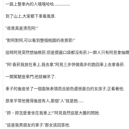
一路上整車內的人嘻嘻哈哈……………..
到了山上,大家都下車看風景.
“夜景真是漂亮阿!”
“對阿對阿,可以看到整個桃園的夜景耶!”
這時阿見突然想抽根菸,但是摸遍口袋都沒有菸.(一群人只有阿見會抽煙
“阿!香菸我放在車上,我去拿.”阿見三步併做兩步的跑回車上去拿香菸.
一開駕駛座車門,他就嚇呆了.
車子的後座坐了一個面無表情而且臉色還很蒼白的女孩子,正看著他.
原來平常他覺得後座有人,那個”人”就是她……
“妳、妳怎麼會坐在我車上?”阿見竟然這麼大膽的問她.
“這是我男朋友的車子.”那女孩回答他.