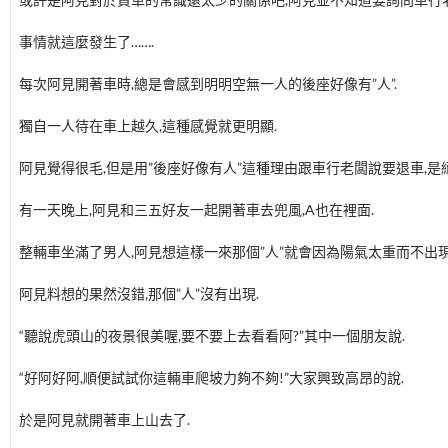
事情就這麼發生了…….
每次阿見開著車時,總是會感到明明空無一人的後座好像有”人”.
獨自一人待在車上越久,這種感覺就更明顯.
阿見覺得很毛,但是用”後座好像有人”這種理由跟車行老闆說要退車,是
有一天晚上,阿見和三五好友一起開著車去兜風,A也在裡面.
整輛車坐滿了男人,阿見想這樣一來那個”人”就會因為陽氣太重而不出現
阿見料想的果然沒錯,那個”人”沒有出現.
“聽說虎頭山的夜景很美喔,要不要上去看看阿?”其中一個朋友說.
“好阿好阿,順便試試你這輛車爬坡力夠不夠!”大家興致高昂的說.
於是阿見就開著車上山去了.