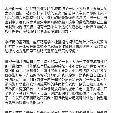
水杯街十號，是我來到這個陌生城市的第一站。因為身上背著太多
太多的回憶，站在水杯街十號的公寓門卻看見了空洞單薄的末來，
所以我和青石都有些沮喪。這裡的風景就像迷路時的世界一樣，周
圍到處是凌亂的荒草和倉皇南飛的烏鴉，遠處的幾堵殘垣斷壁上坐
著脫髮受傷的黑貓，還有天空中看不透的陰霾暮色。難怪介紹的人
說這裡是這座城市裡最偏僻最冷清的地方。
水杯街的盡頭是一座紅磚鐘樓，鍾盤裡的銅綠色時針指著太陽落山
的方向。在死寂裡絲毫聽不見它嘀嗒作響的時間流淌聲，我很懷疑
這樣的地方是否早已被時光遺棄在洪荒的深處。
這裡一個月的房租是三百塊。我算了一下，大約要在這座城市裡捉
到十幾個鬼，才能勉強付得起我的房租，才不會像去年這個時候，
露宿街頭。可誰知道呢，這裡的僱主要都是小氣鬼的話，我捉多少
個都沒有用。青石的懶懶洋洋地趴在我的腳邊，對我的自言自語十
分的反感。而且對眼前這一座破爛的公寓更是表現得十分失望。他
從來沒有對我在它快凍成雪狗的時候救它老命一條的事知恩圖報，
因為把它從那個有一大堆熱情開放母狗的城市帶走，還不如讓它死
了算了。等到它醒來，火車已經離那個城市很遠很遠了。沒辦法
了，它就只好不情願地跟著我。而且我還常用鐵鏈鎖住他，特別是
有惡鬼來找我報仇的時候。
青石，不要這樣嘛。你看這座城市這麼荒涼，到處都是鬼，我們很