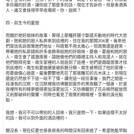
多珍藏的好酒，讓你說了那麼多的話，現在才告訴你。但是香酒美
人，誰又會捨得早早收場呢。你，說呢？
四、前生今的愛戀
而關於她好姐妹的故事，算得上那種肝腸寸斷感天動地的時代大悲
劇。她和她的戀人私奔來到這裡的，住在我的那間206里。後來他
們寫信告訴雨鶯她們地址，叫雨鶯不用太擔心。但雨鶯還是趕來，
帶著她的私房錢和許多金飾來給她的好姐妹，菱曲。菱曲和她的戀
人，南生會了感激雨鶯，請她做他們的婚禮主持人和見證人。就在
他們剛拜完堂，南生家裡的人就追到了這裡。他們是跟蹤雨鶯才找
到這裡的。南生和菱曲硬是被拆散分開。南生被帶回了他的家裡，
而菱曲傷心過度，最後鬱鬱地死在了那張雕花的古木床上。到現在
還是仍然放不下這一段不了情。講完這一段往事後，我們之間是一
段漫長的沉默，在沉默裡我彷彿聽到窗外的黑夜翻了一個身，於是
夜裡所有的睡夢變得更加深更加沉，又彷彿聽到了花朵嫣然綻放而
又剎那破碎的聲響。同時也看見了雨鶯的眼睛裡，含著的淚光點
點。
我想，我可不可以帶別的人回來。我只是問一下，如果這樣不太好
的話，我可以到外面的酒店裡的。
關沒系，現在紅菱也很長很長的時間沒有回來過了。希望她能早點