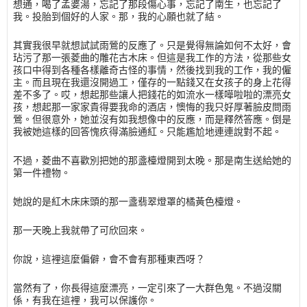
想通，喝了孟婆湯，忘記了那段傷心事，忘記了南生，也忘記了
我。投胎到個好的人家。那，我的心願也就了結。
其實我很早就想試試雨鶯的反應了。只是覺得無論如何不太好，會
玷污了那一張菱曲的雕花古木床。但這是我工作的方法，從那些女
孩口中得到各種各樣離奇古怪的事情，然後找到我的工作，我的僱
主。而且現在我還沒開過工，僅存的一點錢又在女孩子的身上花得
差不多了。哎，想起那些讓人把錢花的如流水一樣嘩啦啦的漂亮女
孩，想起那一家家貴得要我命的酒店，懊悔的我只好厚著臉皮問雨
鶯。但很意外，她並沒有如我想像中的反應，而是釋然答應。倒是
我被她這樣的回答愧疚得滿臉通紅。只能尷尬地連連說對不起。
不過，菱曲不喜歡別把她的那盞檯燈開到太晚。那是南生送給她的
第一件禮物。
她說的是紅木床床頭的那一盞翡翠燈罩的橘黃色檯燈。
那一天晚上我就帶了可欣回來。
你說，這裡這麼偏僻，會不會有那種東西呀？
當然有了，你長得這麼漂亮，一定引來了一大群色鬼。不過沒關
係，有我在這裡，我可以保護你。