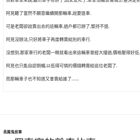
阿見聽了當然不願意繼續開那輛車,說要退車.
可是老闆卻說賣出去的這輛車,過戶都已辦了,堅持不退.
阿見沒辦法,只好將車子再度轉賣給別的車行.
沒想到,那家車行的老闆一眼就看出來這輛車曾經大撞過,價格壓得好低.
阿見也只能自認倒楣,以低得可憐的價錢轉賣給這位老闆了.
而那輛車子也不知道又會賣給誰了…….
長篇鬼故事