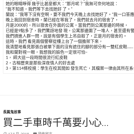
她的眼睛睜得 幾乎比甚麼都大：”那月呢？”我無可奈何地說：
“我不知道，我們等下去找她好 了。”
蘭說：”我等下沒有空啊，要不我們今天晚上去找她好了。”我一口答
晚上我回到宿舍時，蘭已經在等我了，我們就去月的宿舍了，
月是2000的，所以宿舍在外面的公寓，當我們到公寓那邊的時候，
已經是9點多了，我們驚訝地發 現，公寓那邊圍了一堆人，甚至還有
我們擠進人群一問，說是有個學生上吊自殺了，正是月的宿舍的。
這時，我們 看見兩個警察從樓上台了一個擔架下來，
我清楚地看見那張白被單下面的沒有遮住的腳的部分有一雙紅皮鞋……
我和蘭對視一眼，我想我的臉色一定很可怕–
1， 師大這一段時間很流行紅皮鞋
2，古榕歷來是那些深夜情人的好去處
3，第114條校規：學生在校其間如 發生死亡，其檔案一律由其所在系
長篇鬼故事
買二手車時千萬要小心…
17 5 月, 2018
發佈留言