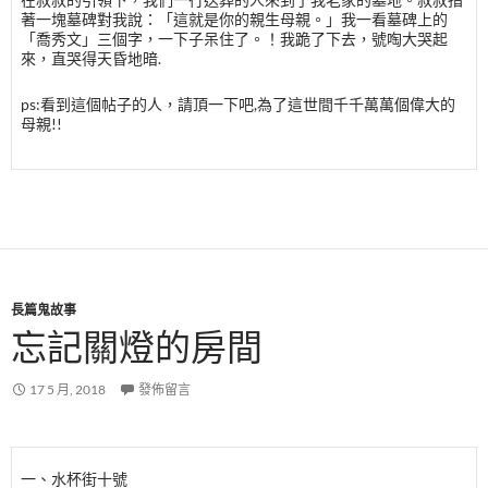
著一塊墓碑對我說：「這就是你的親生母親。」我一看墓碑上的
「喬秀文」三個字，一下子呆住了。！我跪了下去，號啕大哭起
來，直哭得天昏地暗.
ps:看到這個帖子的人，請頂一下吧,為了這世間千千萬萬個偉大的
母親!!
長篇鬼故事
忘記關燈的房間
17 5 月, 2018
發佈留言
一、水杯街十號