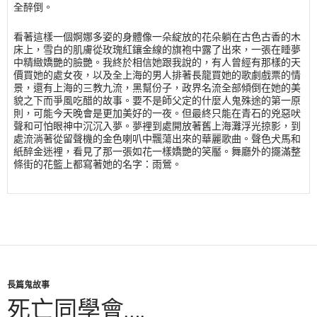
全醉倒。
看著這樣一個婀娜多姿的身體像一朵綻放的花朵躺在古色古香的木
床上，雪白的肌膚從玫瑰紅鑲金線的旗袍中露了出來，一張在睡夢
中精緻嬌艷的臉艷。我終於相信她跟我說的，有人曾經有那樣的天
價買她的處女夜，以及全上海的男人排著長龍買她的歌劇戲票的情
景，還有上海的三教九流，黑幫份子，政界名流全部傾倒在她的美
貌之下而爭風吃醋的故事。要不是師父定的什麼人鬼殊途的第一原
則，可能今天晚會是更加美好的一夜。但最終只能在青石的兇惡吠
聲和可怕眼神中沉沉入夢。夢裡到處開放著舊上海灘浮光掠影，到
處流淌著從留聲機的金色喇叭中飄蕩出來的華麗歌曲。聲色犬馬和
紙醉金迷裡，看見了那一張如花一樣嬌艷的笑靨。舞廳外的擺滿整
條街的花籃上都寫著她的名字：雨鶯。
長篇鬼故事
死亡同學會….