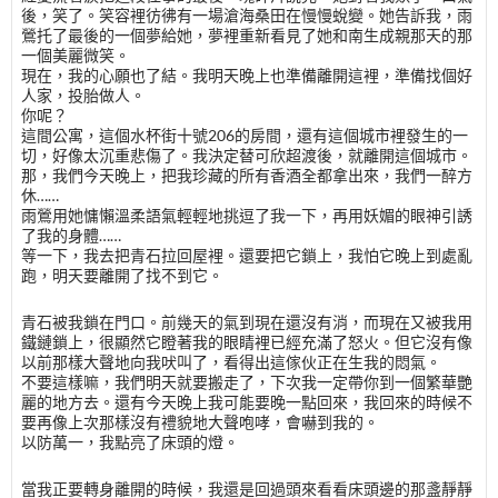
後，笑了。笑容裡彷彿有一場滄海桑田在慢慢蛻變。她告訴我，雨
鶯托了最後的一個夢給她，夢裡重新看見了她和南生成親那天的那
一個美麗微笑。
現在，我的心願也了結。我明天晚上也準備離開這裡，準備找個好
人家，投胎做人。
你呢？
這間公寓，這個水杯街十號206的房間，還有這個城市裡發生的一
切，好像太沉重悲傷了。我決定替可欣超渡後，就離開這個城市。
那，我們今天晚上，把我珍藏的所有香酒全都拿出來，我們一醉方
休……
雨鶯用她慵懶溫柔語氣輕輕地挑逗了我一下，再用妖媚的眼神引誘
了我的身體……
等一下，我去把青石拉回屋裡。還要把它鎖上，我怕它晚上到處亂
跑，明天要離開了找不到它。
青石被我鎖在門口。前幾天的氣到現在還沒有消，而現在又被我用
鐵鏈鎖上，很顯然它瞪著我的眼睛裡已經充滿了怒火。但它沒有像
以前那樣大聲地向我吠叫了，看得出這傢伙正在生我的悶氣。
不要這樣嘛，我們明天就要搬走了，下次我一定帶你到一個繁華艷
麗的地方去。還有今天晚上我可能要晚一點回來，我回來的時候不
要再像上次那樣沒有禮貌地大聲咆哮，會嚇到我的。
以防萬一，我點亮了床頭的燈。
當我正要轉身離開的時候，我還是回過頭來看看床頭邊的那盞靜靜