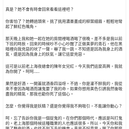
真是？她不會有時會回來看看這裡吧？
你害怕了？她轉過頭來，挑了挑用濃墨畫成的柳葉細眉，輕輕地彎
起了鮮紅色嘴角。
那天晚上我和她一起在她的房間裡喝酒喝了很晚。差不多是我以前
下班的時辰。回來的時候吵不小心吵醒了正做美夢的青石，他在黑
暗裡向我兇惡的吠了一聲，嚇了我一跳。不知道是因為我身上的酒
氣，還是因為我身上的妖氣，讓它這麼兇惡。
這可是以前老上海夜總會的陳年女兒紅，今天我們這麼高興，我就
為你開了。呵呵……
果然是好酒，一開蓋就酒香四溢呀。不過，你是灌不醉我的，我從
來不會因為喝酒而讓鬼要了我的命，如果你想用美色引誘我然後吸
盡我的精氣，那我也勸你死了這個心。
怎麼，你覺得我是妖精？還是你覺得我不夠吸引，不能讓你動心？
呵，忘了告訴你我是一個捉鬼的。在你們那個時代，應該是叫打鬼
的。老上海那個時候這種職業的人也應該很多。所以，今天你和我
喝了整夜的酒，也找不到下手的機會。真是不好意思，喝了你那麼