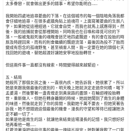
太多眷戀，就會做出更多的錯事。希望你能明白……
我開始四處地追尋菱曲的下落。在這個城市的每一個陰暗角落我都
會仔細地追尋，在很多處牆角貼上追魂符。上面寫著菱曲的生辰八
字，如果她從這裡經過。它就會自焚，而我也就馬上感應得到。然
後，我的追捕就會從那裡開始。同時我也在召喚和尋覓可欣的下
落。一般被鬼殺死後的魂魄會迷茫地四處飄遊，有的會在投胎的時
辰及時趕回來，而有的則會繼續的飄遊流蕩，最後因為投不了胎而
變成有怨念的孤魂野鬼，甚至禍害人間。我一定要在她的頭個七天
找回她的遊魂，替她超渡好讓她安寧地投胎轉世。
但這兩件事一直都沒有線索。時間變得越來越緊迫。
五、結局
她殺死了那個女孩之後，一直很內疚。她告訴我，她很累了。所以
她是來跟我做最後的道別的，明天晚上她就決定走過奈何橋，喝下
孟婆湯，然後擎著一盞青燈走到黃泉路的盡頭。在輪迴裡投胎轉
世，重新做人。但她在轉身離開的時候，她說她聞到了南生的身體
的味道。然後就走到了你的房間。我勸她千萬不要去，但她笑著告
訴我。她不想錯過這個最後的機會，漫長的守望和等待已經讓她決
定不顧一切了。
如果是他是南生的話，就讓他來結束這場漫長的記憶。我只想好好
地再看他一眼……
紅菱流著淚把這段往事的最後一塊碎片說完。她對著我歎了一口氣