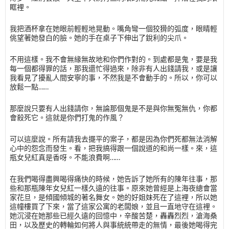
眶裡。
我把酒杯拿在她眼前輕輕地晃動。嘴角彎一個狡猾的弧度，眼睛輕
佻望著她發白的臉。她的手在桌子下伸出了銳利的尖爪。
不用這樣。我不會無緣無故地和你們作對的。到處都是鬼，要是我
每一個都得罪的話，那我還忙得過來，除非有人出錢請我，或是讓
我看見了擾亂人間安寧的事，不然我是不會動手的。所以，你可以
放鬆一點……
那麼說只要有人出錢請你，無論那個鬼是不是與你無冤無仇，你都
會殺死它。這就是你們打鬼的作風？
可以這麼說。所有請我去擺平的案子，都是因為你們死都無法消解
心中的怨念而發生。看，把我搞得跟一個說道的和尚一樣。來，這
瓶女兒紅真是香呀。不能浪費啊……
在我們喝得盡興喝得痛快的時候，她告訴了她所有的陳年往事，那
些和那瓶陳年女兒紅一樣久遠的往事。原來她曾經是上海夜總會當
家花旦，是傾國傾城的著名舞女。她的好姐妹死在了這裡，所以她
這幢樓買了下來，當了這家公寓的老闆娘，並且一直地守在這裡。
她沉浸在她那些已經久遠的回憶中，辛酸苦楚，轟轟烈烈，滄海桑
田，以及歷史的轉輪如何將人與事統統帶走的無情，最後她喝得完