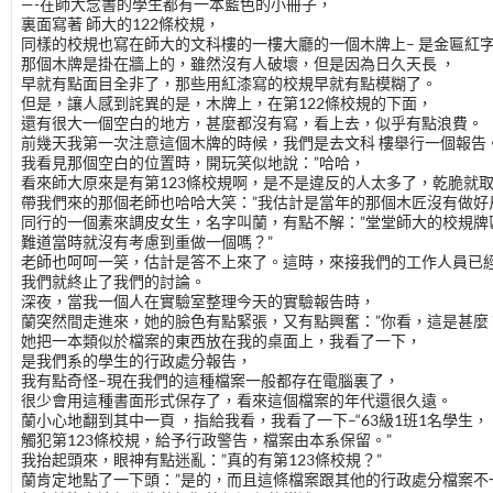
—-在師大念書的學生都有一本藍色的小冊子，
裏面寫著 師大的122條校規，
同樣的校規也寫在師大的文科樓的一樓大廳的一個木牌上– 是金匾紅
那個木牌是掛在牆上的，雖然沒有人破壞，但是因為日久天長 ，
早就有點面目全非了，那些用紅漆寫的校規早就有點模糊了。
但是，讓人感到詫異的是，木牌上，在第122條校規的下面，
還有很大一個空白的地方，甚麼都沒有寫，看上去，似乎有點浪費。
前幾天我第一次注意這個木牌的時候，我們是去文科 樓舉行一個報告
我看見那個空白的位置時，開玩笑似地說：”哈哈，
看來師大原來是有第123條校規啊，是不是違反的人太多了，乾脆就取
帶我們來的那個老師也哈哈大笑：”我估計是當年的那個木匠沒有做好尺
同行的一個素來調皮女生，名字叫蘭，有點不解：”堂堂師大的校規牌
難道當時就沒有考慮到重做一個嗎？”
老師也呵呵一笑，估計是答不上來了。這時，來接我們的工作人員已
我們就終止了我們的討論。
深夜，當我一個人在實驗室整理今天的實驗報告時，
蘭突然間走進來，她的臉色有點緊張，又有點興奮：”你看，這是甚麼
她把一本類似於檔案的東西放在我的桌面上，我看了一下，
是我們系的學生的行政處分報告，
我有點奇怪–現在我們的這種檔案一般都存在電腦裏了，
很少會用這種書面形式保存了，看來這個檔案的年代還很久遠。
蘭小心地翻到其中一頁 ，指給我看，我看了一下–“63級1班1名學生，
觸犯第123條校規，給予行政警告，檔案由本系保留。”
我抬起頭來，眼神有點迷亂：”真的有第123條校規？”
蘭肯定地點了一下頭：”是的，而且這條檔案跟其他的行政處分檔案不