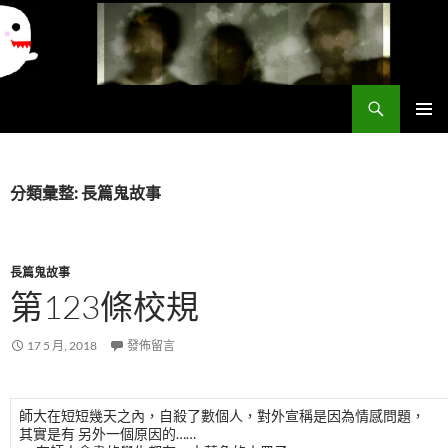
搜
異想世界
尋
跳
主要選單
至
主
要
分類彙整: 長篇鬼故事
內
容
長篇鬼故事
第123條校規
17 5 月, 2018
發佈留言
師大在短短幾天之內，自殺了數個人，對外宣稱是因為情感問題，
其實是有 另外一個原因的……