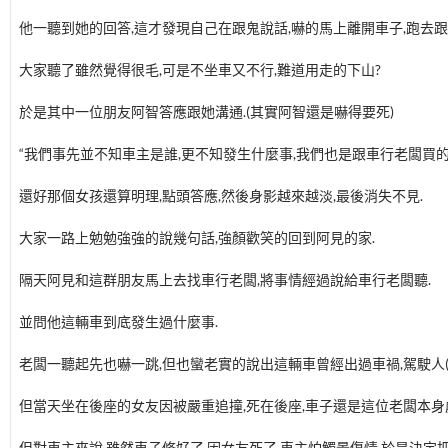
他一聽到她的回答,這才發現自己在跟鬼說話,嚇的馬上離開車子,跑去跟
大家聽了雖然覺得很毛,可是不坐車又不行,難道用走的下山?
於是其中一位朋友阿智答應跟她溝通.(其實阿智還是嚇得要死)
“我們事先並不知車主是誰,更不知發生什麼事,我們也是跟車行老闆買的,
還好那個女孩還算明理,點頭答應,然後身影越來越淡,最後消失不見.
大家一路上勉勉強強的說幾句話,強顏歡笑的回到阿見的家.
隔天阿見和這群朋友馬上去找車行老闆,將事情經過說給車行老闆聽.
並問他這輛車到底發生過什麼事.
老闆一聽起先也嚇一跳,但也蠻老實的說出這輛車曾經出過車禍,駕駛人(
但當天坐在後座的女友因被嚴重追撞,死在後座,車子還是這位老闆本身
但對車主來說,雖然車子修好了,因女友死了,車主怕觸景傷情,於是決定把