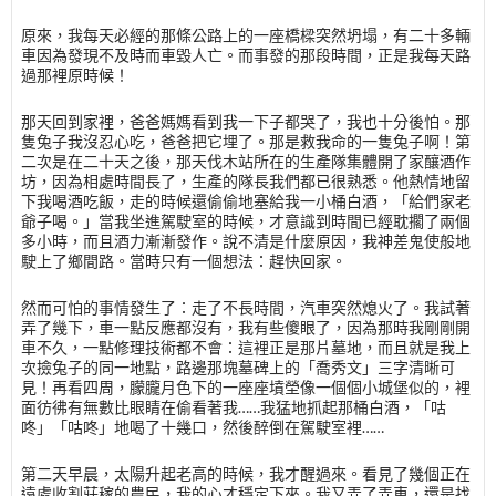
原來，我每天必經的那條公路上的一座橋樑突然坍塌，有二十多輛
車因為發現不及時而車毀人亡。而事發的那段時間，正是我每天路
過那裡原時候！
那天回到家裡，爸爸媽媽看到我一下子都哭了，我也十分後怕。那
隻兔子我沒忍心吃，爸爸把它埋了。那是救我命的一隻兔子啊！第
二次是在二十天之後，那天伐木站所在的生產隊集體開了家釀酒作
坊，因為相處時間長了，生產的隊長我們都已很熟悉。他熱情地留
下我喝酒吃飯，走的時候還偷偷地塞給我一小桶白酒，「給們家老
爺子喝。」當我坐進駕駛室的時候，才意識到時間已經耽擱了兩個
多小時，而且酒力漸漸發作。說不清是什麼原因，我神差鬼使般地
駛上了鄉間路。當時只有一個想法：趕快回家。
然而可怕的事情發生了：走了不長時間，汽車突然熄火了。我試著
弄了幾下，車一點反應都沒有，我有些傻眼了，因為那時我剛剛開
車不久，一點修理技術都不會：這裡正是那片墓地，而且就是我上
次撿兔子的同一地點，路邊那塊墓碑上的「喬秀文」三字清晰可
見！再看四周，朦朧月色下的一座座墳塋像一個個小城堡似的，裡
面彷彿有無數比眼睛在偷看著我……我猛地抓起那桶白酒，「咕
咚」「咕咚」地喝了十幾口，然後醉倒在駕駛室裡……
第二天早晨，太陽升起老高的時候，我才醒過來。看見了幾個正在
遠處收割莊稼的農民，我的心才穩定下來。我又弄了弄車，還是找