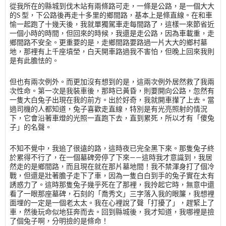
從我所在的縣城到伐木站有兩條路可走，一條是公路，是一個大大
的S 型，下公路後再走十多里的鄉間路，基本上是條直線。在和車
愉一起跑了十幾天後，我就單獨駕車走每間路了，這樣一來節省近
一個小時的時間，但回來的時候，我還是走公路，因為車載重，走
鄉間路不安全。更重要的是，走鄉間路要路過一片大大的鄉村墓
地，那裡有上千座墳塋，白天開車路過我不害怕，但晚上回來我則
是有此膽怯的。
但也有兩次例外。而更加沒有想到的是，這兩次例外居然救了我兩
次性命。第一次是我裝車後，那時已黃昏，則要開向公路，忽然有
一隻大白兔子出現在我的前方。出於好奇，我就開車攆了上去。當
過司機的人都知道，兔子喜歡走直線，特別是有光亮照射的情況
下，它會沿著車燈的光照一直跑下去，直到累死，所以才有「傻兔
子」的名聲。
不知不覺中，我追了很遠的路，這時夜已完全黑下來。那隻兔子終
於累得不行了，在一個墓碑旁停了下來——這時我才意識到，我居
然走的是鄉間路，而且現在就在那片墓地間！我不禁渾身打了個冷
戰，但還是壯著膽子走下了車，因為一隻白白到手的兔子實在太有
誘惑力了。這時那隻兔子幾乎死在了那裡，我拎起它時，無意中還
看了一眼那座墓碑，石刻的「喬秀文」三字落入我的眼簾，我想裡
面埋的一定是一個老太太。我在心裡說了聲「打擾了」，趕緊上了
車，然後玩命似地狂奔而去。回到縣城後，我才知道，我哪裡是撿
了個兔子啊，分明撿的是條命！