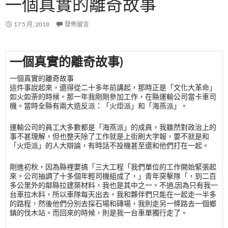
一個真實的離奇故事
17 5 月, 2018
發佈留言
一個真實的離奇故事)
一個真實的離奇故事
這件事說起來，還得從二十多年前講起，那時正是「文化大革命」
如火如荼的時候。那一年我剛剛參加工作，在縣運輸公司當卡車司
機。當時全縣有兩大造反派：「火炬派」和「海燕派」。
運輸公司的員工大多數都是「海燕派」的成員，我雖然對政治上的
事不甚理解，但也整天除了工作就是上街刷大字報，要不就是和
「火炬派」的人大辯論，有時話不投機甚至還和他們打在一起。
剛進初秋，因為縣裡要搞「三大工程「我們單位的工作開始緊張起
來。公司抽調了十多個年輕司機組成了，」青年突擊隊「，到二百
多公里外的鄰縣拉建築材料，我也是其中之一。不過,因為只有我一
台車拉木料，所以車隊每天出去，我和夥伴們只能在一起走一半多
的路程，然後他們分別去採石場和磚場，我則走另一條路去一個鄉
鎮的伐木站。而回來的時候，則是我一台車單獨行走了。