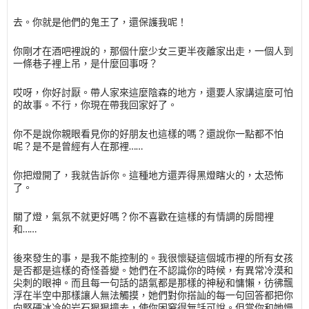
去。你就是他們的鬼王了，還保護我呢！
你剛才在酒吧裡說的，那個什麼少女三更半夜離家出走，一個人到
一條巷子裡上吊，是什麼回事呀？
哎呀，你好討厭。帶人家來這麼陰森的地方，還要人家講這麼可怕
的故事。不行，你現在帶我回家好了。
你不是說你親眼看見你的好朋友也這樣的嗎？還說你一點都不怕
呢？是不是曾經有人在那裡……
你把燈開了，我就告訴你。這種地方還弄得黑燈瞎火的，太恐怖
了。
關了燈，氣氛不就更好嗎？你不喜歡在這樣的有情調的房間裡
和……
後來發生的事，是我不能控制的。我很懷疑這個城市裡的所有女孩
是否都是這樣的奇怪善變。她們在不認識你的時候，有異常冷漠和
尖刺的眼神。而且每一句話的語氣都是那樣的神秘和慵懶，彷彿飄
浮在半空中那樣讓人無法觸摸，她們對你搭訕的每一句回答都把你
向堅硬冰冷的岩石狠狠撞去，使你困窘得無話可說。但當你和她慢