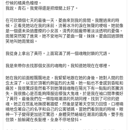
佇候的橘黃色檯燈。
我說，青石，我覺得還是把燈關上好了。
在可欣頭個七天的最後一天，菱曲來到我的房間。我醒過來的時
候，正看見她站在我的床前，流著冰冷的淚在無聲的哽咽。她就像
是一個還未染過塵煙的小女孩，清秀的臉龐帶著淡淡透明的憂傷。
雨鶯突然闖了進來，她不安地叫了菱曲一聲，妹妹。菱曲回過頭微
笑地叫她雨鶯姐。
我從身上拿出了黃符。上面寫滿了將一個魂魄封鎖的咒語。
我是來帶你去找那個女孩的魂魄的。我知道她現在在哪裡。
她在我的前面輕飄飄地走，我緊緊地跟在她的身後。她對人間的怨
念太深了，以至於頂著灼熱猛烈的太陽，她一點也不會感到昏眩和
痛苦。我很驚訝竟然看不到她薄弱魂魄在陽光下有一點點的蒸騰消
失。我很擔心是否能夠降服這樣強大鬼魂，於是我在袖口間準備好
了黃符。最後我們在一條陰暗潮濕的死胡同裡，找到了可欣的遊
魂。她正在慌亂地撫摸著牆壁，然後是望著天空努力回憶，口裡喃
喃地念著自己的名字和自己的公寓號碼。當她們看到我的時候，眼
神一下子變得更加迷茫驚恐，身體突然蜷縮在潮濕的牆角，雙手抱
住頭，臉躲藏在長髮裡，全身不停地發抖。