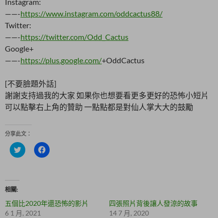
Instagram:
——-
https://www.instagram.com/oddcactus88/
Twitter:
——-
https://twitter.com/Odd_Cactus
Google+
——-
https://plus.google.com/
+OddCactus
[不要臉題外話]
謝謝支持過我的大家 如果你也想要看更多更好的恐怖小短片
可以點擊右上角的贊助 一點點都是對仙人掌大大的鼓勵
分享此文：
分
按
享
一
到
下
T
以
w
分
i
享
t
至
相關
t
F
e
a
五個比2020年還恐怖的影片
四張照片背後讓人發涼的故事
r
c
(
e
6 1 月, 2021
14 7 月, 2020