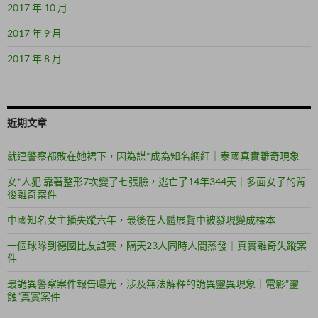
2017 年 10 月
2017 年 9 月
2017 年 8 月
近期文章
就連警察都敗在她裙下，因為謀*成為知名網紅｜泰國真實離奇現象
女*人犯 靠著整形7次變了七張臉，逃亡了14年344天｜多面女子的背
後離奇案件
中國知名女主播失蹤六年，最後在人體展覽中被發現變成標本
一個球隊到德國比友誼賽，隔天23人同時人間蒸發｜真實離奇失蹤案
件
最詭異警察案件報告曝光，涉及無法解釋的詭異靈異現象｜電影”靈
蝕”真實案件