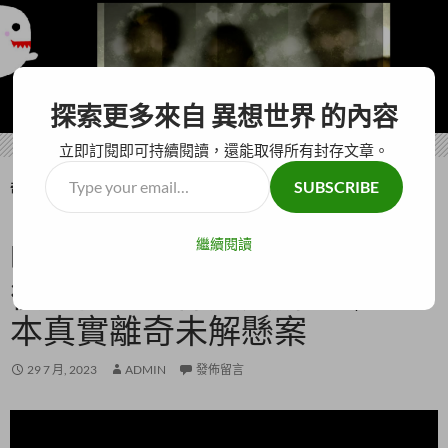
搜
異想世界
探索更多來自 異想世界 的內容
尋
跳
主要選單
至
立即訂閱即可持續閱讀，還能取得所有封存文章。
主
Type
SUBSCRIBE
要
奇怪仙人掌
your
內
「你好，可以幫我拍張照片
email…
容
繼續閱讀
嗎?」 是誰幫她拍下生前這最
後一張毛骨悚然照片？｜日
本真實離奇未解懸案
29 7 月, 2023
ADMIN
發佈留言