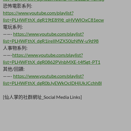
恐怖電影系列:
https://www.youtube.com/playlist?
list=PLHWFthX_dgR19tE89Xt_qHVWIOxC81ecw
電玩系列:
——-
https://www.youtube.com/playlist?
list=PLHWFthX_dgR1ireIlMZX50izNfW-u9d98
人事物系列:
——-
https://www.youtube.com/playlist?
list=PLHWFthX_dgR0862PVnbMXE-t4fSgt-PT1
其他/回饋:
——-
https://www.youtube.com/playlist?
list=PLHWFthX_dgR0bJyEWkOcIDHjUkJCchh8l
[仙人掌的社群網址_Social Media Links]