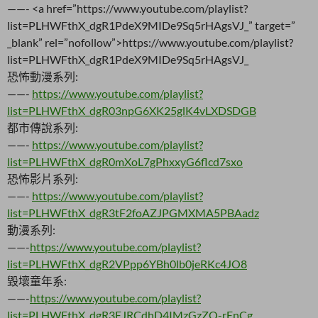
——- <a
href=”https://www.youtube.com/playlist?
list=PLHWFthX_dgR1PdeX9MIDe9Sq5rHAgsVJ_” target=”
_blank” rel=”nofollow”>https://www.youtube.com/playlist?
list=PLHWFthX_dgR1PdeX9MIDe9Sq5rHAgsVJ_
恐怖動漫系列:
——-
https://www.youtube.com/playlist?
list=PLHWFthX_dgR03npG6XK25glK4vLXDSDGB
都市傳說系列:
——-
https://www.youtube.com/playlist?
list=PLHWFthX_dgR0mXoL7gPhxxyG6flcd7sxo
恐怖影片系列:
——-
https://www.youtube.com/playlist?
list=PLHWFthX_dgR3tF2foAZJPGMXMA5PBAadz
動漫系列:
——-
https://www.youtube.com/playlist?
list=PLHWFthX_dgR2VPpp6YBh0lb0jeRKc4JO8
毀壞童年系:
——-
https://www.youtube.com/playlist?
list=PLHWFthX_dgR3EJRCdhD4IMzGzZO-rEnCg