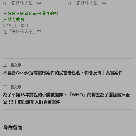
在
b
在「奇怪仙人掌」中
在「奇怪仙人掌」中
新
o
視
o
窗
k
三張在人間蒸發前拍攝到的照
中
(
片離奇故事
開
在
啟
新
22 9 月, 2020
)
視
在「奇怪仙人掌」中
窗
中
開
啟
)
文
上一篇文章
章
不要去Google搜尋這啟案件的受害者姓名，你會反胃｜真實案件
導
下一篇文章
覽
為了不讓18年前說的小謊被揭穿，「WHO」的醫生為了圓謊滅掉全
家!!!!｜超扯說謊大師真實案件
發佈留言