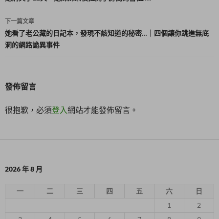
導
下一篇文章
覽
她看了老公藏的日記本，發現不該知道的秘密…｜四個讓你跳進無底
洞的網路詭異事件
發佈留言
很抱歉，必須
登入
網站才能發佈留言。
2026 年 8 月
一
二
三
四
五
六
日
1
2