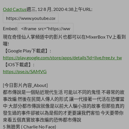
Odd Cactus
週三, 12 8 月, 2020 4:38上午
URL:
Embed:
現在奇怪仙人掌頻道中的影片也都可以在MixerBox TV上看到
囉!
【Google Play下載處】:
https://play.google.com/store/apps/details?id=live.free.tv_tw
【iOS下載處】:
https://pse.is/SAMVG
[今日影片內容_About]
都市傳說是一個貼近現代生活 可能以不同的鬼怪 不尋常的故
事改編 然後在民間人傳人的形式 讓一代接著一代活在恐懼當
中 大部分都市傳說就像是以前大人騙小孩的故事 但那些真的
發生過的事件卻被以為是假的才更要讓我們害怕 今天要帶你
來看五個真實故事改編的恐怖都市傳說
5 無臉男 (
Charlie No Face)