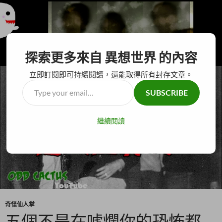
搜
異想世界
探索更多來自 異想世界 的內容
尋
跳
主要選單
至
立即訂閱即可持續閱讀，還能取得所有封存文章。
主
Type
SUBSCRIBE
要
your
內
email…
容
繼續閱讀
奇怪仙人掌
五個不是在唬爛你的恐怖都