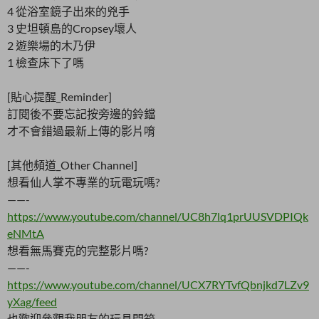
4 從浴室鏡子出來的兇手
3 史坦頓島的Cropsey壞人
2 遊樂場的木乃伊
1 檢查床下了嗎
[貼心提醒_Reminder]
訂閱後不要忘記按旁邊的鈴鐺
才不會錯過最新上傳的影片唷
[其他頻道_Other Channel]
想看仙人掌不專業的玩電玩嗎?
——-
https://www.youtube.com/channel/UC8h7lq1prUUSVDPIQk
eNMtA
想看無馬賽克的完整影片嗎?
——-
https://www.youtube.com/channel/UCX7RYTvfQbnjkd7LZv9
yXag/feed
也歡迎參觀我朋友的玩具開箱