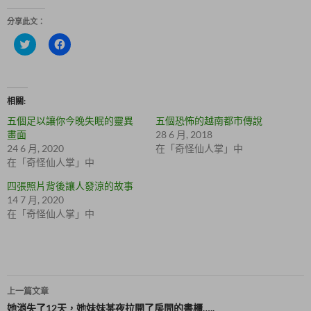
分享此文：
分
按
享
一
到
下
T
以
w
分
i
享
t
至
相關
t
F
e
a
五個足以讓你今晚失眠的靈異
五個恐怖的越南都市傳說
r
c
(
e
畫面
28 6 月, 2018
在
b
24 6 月, 2020
在「奇怪仙人掌」中
新
o
視
o
在「奇怪仙人掌」中
窗
k
中
(
四張照片背後讓人發涼的故事
開
在
啟
新
14 7 月, 2020
)
視
在「奇怪仙人掌」中
窗
中
開
啟
)
文
上一篇文章
章
她消失了12天，她妹妹某夜拉開了房間的書櫃…..