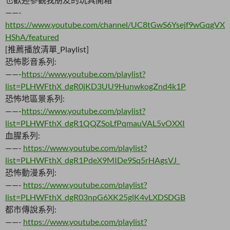
——-
https://www.youtube.com/channel/UC8tGwS6Ysejf9wGqgVX
HShA/featured
[推薦播放清單_Playlist]
恐怖影音系列:
——-
https://www.youtube.com/playlist?
list=PLHWFthX_dgR0jKD3UU9HunwkogZnd4k1P
恐怖地區景系列:
——-
https://www.youtube.com/playlist?
list=PLHWFthX_dgR1QQZSoLfPqmauVAL5vOXXI
血腥系列:
——-
https://www.youtube.com/playlist?
list=PLHWFthX_dgR1PdeX9MIDe9Sq5rHAgsVJ_
恐怖動漫系列:
——-
https://www.youtube.com/playlist?
list=PLHWFthX_dgR03npG6XK25glK4vLXDSDGB
都市傳說系列:
——-
https://www.youtube.com/playlist?