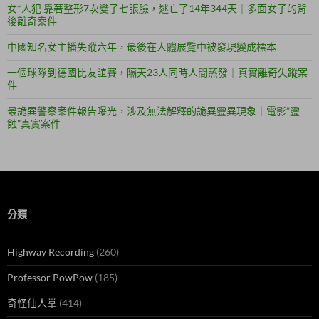
女*人犯 靠著整形7次變了七張臉，逃亡了14年344天｜多面女子的背
後離奇案件
中國知名女主播失蹤六年，最後在人體展覽中被發現變成標本
一個球隊到德國比友誼賽，隔天23人同時人間蒸發｜真實離奇失蹤案
件
最詭異警察案件報告曝光，涉及無法解釋的詭異靈異現象｜電影”靈
蝕”真實案件
分類
Highway Recording
(260)
Professor PowPow
(185)
奇怪仙人掌
(414)