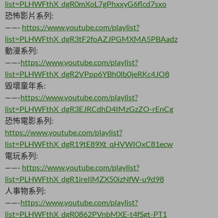
list=PLHWFthX_dgR0mXoL7gPhxxyG6flcd7sxo
恐怖影片系列:
——-
https://www.youtube.com/playlist?
list=PLHWFthX_dgR3tF2foAZJPGMXMA5PBAadz
動漫系列:
——-
https://www.youtube.com/playlist?
list=PLHWFthX_dgR2VPpp6YBh0lb0jeRKc4JO8
毀壞童年系:
——-
https://www.youtube.com/playlist?
list=PLHWFthX_dgR3EJRCdhD4IMzGzZO-rEnCg
恐怖電影系列:
https://www.youtube.com/playlist?
list=PLHWFthX_dgR19tE89Xt_qHVWIOxC81ecw
電玩系列:
——-
https://www.youtube.com/playlist?
list=PLHWFthX_dgR1ireIlMZX50izNfW-u9d98
人事物系列:
——-
https://www.youtube.com/playlist?
list=PLHWFthX_dgR0862PVnbMXE-t4fSgt-PT1