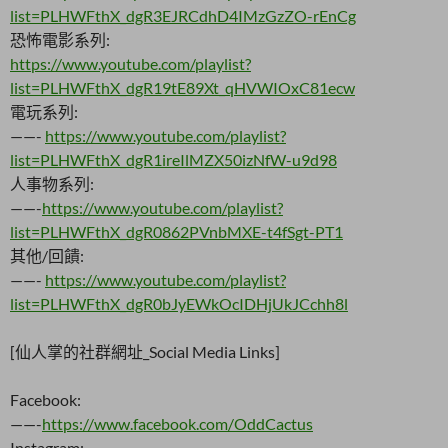
list=PLHWFthX_dgR3EJRCdhD4IMzGzZO-rEnCg
恐怖電影系列:
https://www.youtube.com/playlist?
list=PLHWFthX_dgR19tE89Xt_qHVWIOxC81ecw
電玩系列:
——-
https://www.youtube.com/playlist?
list=PLHWFthX_dgR1ireIlMZX50izNfW-u9d98
人事物系列:
——-
https://www.youtube.com/playlist?
list=PLHWFthX_dgR0862PVnbMXE-t4fSgt-PT1
其他/回饋:
——-
https://www.youtube.com/playlist?
list=PLHWFthX_dgR0bJyEWkOcIDHjUkJCchh8l
[仙人掌的社群網址_Social Media Links]
Facebook:
——-
https://www.facebook.com/OddCactus
Instagram: