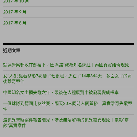
2017 年 10 月
2017 年 9 月
2017 年 8 月
近期文章
就連警察都敗在她裙下，因為謀*成為知名網紅｜泰國真實離奇現象
女*人犯 靠著整形7次變了七張臉，逃亡了14年344天｜多面女子的背
後離奇案件
中國知名女主播失蹤六年，最後在人體展覽中被發現變成標本
一個球隊到德國比友誼賽，隔天23人同時人間蒸發｜真實離奇失蹤案
件
最詭異警察案件報告曝光，涉及無法解釋的詭異靈異現象｜電影”靈
蝕”真實案件