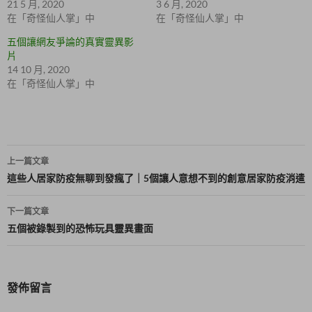
21 5 月, 2020
3 6 月, 2020
新
o
視
o
在「奇怪仙人掌」中
在「奇怪仙人掌」中
窗
k
中
(
五個讓網友爭論的真實靈異影
開
在
啟
新
片
)
視
14 10 月, 2020
窗
中
在「奇怪仙人掌」中
開
啟
)
文
上一篇文章
章
這些人居家防疫無聊到發瘋了｜5個讓人意想不到的創意居家防疫消遣
導
下一篇文章
覽
五個被錄製到的恐怖玩具靈異畫面
發佈留言