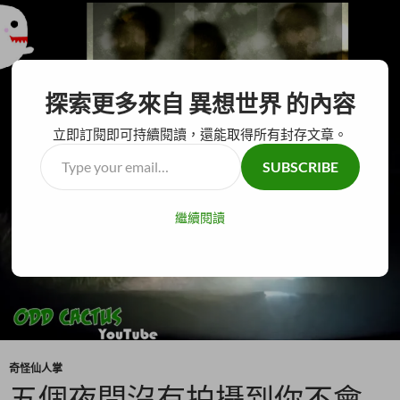
搜
異想世界
探索更多來自 異想世界 的內容
尋
跳
主要選單
至
立即訂閱即可持續閱讀，還能取得所有封存文章。
主
Type
SUBSCRIBE
要
your
內
email…
容
繼續閱讀
奇怪仙人掌
五個夜間沒有拍攝到你不會