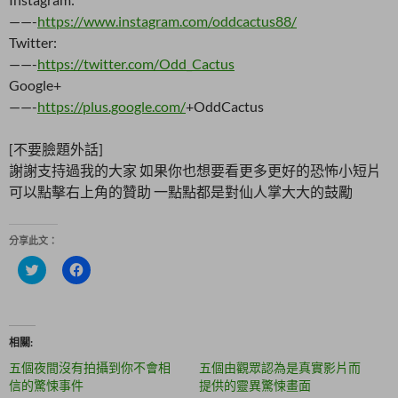
——-
https://www.instagram.com/oddcactus88/
Twitter:
——-
https://twitter.com/Odd_Cactus
Google+
——-
https://plus.google.com/
+OddCactus
[不要臉題外話]
謝謝支持過我的大家 如果你也想要看更多更好的恐怖小短片
可以點擊右上角的贊助 一點點都是對仙人掌大大的鼓勵
分享此文：
分
按
享
一
到
下
T
以
w
分
i
享
t
至
相關
t
F
e
a
五個夜間沒有拍攝到你不會相
五個由觀眾認為是真實影片而
r
c
(
e
信的驚悚事件
提供的靈異驚悚畫面
在
b