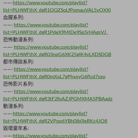
——-
https://www.youtube.com/playlist?
list=PLHWFthX_dgR1QQZSoLfPqmauVAL5vOXXI
血腥系列:
——-
https://www.youtube.com/playlist?
list=PLHWFthX_dgR1PdeX9MIDe9Sq5rHAgsVJ_
恐怖動漫系列:
——-
https://www.youtube.com/playlist?
list=PLHWFthX_dgR03npG6XK25glK4vLXDSDGB
都市傳說系列:
——-
https://www.youtube.com/playlist?
list=PLHWFthX_dgR0mXoL7gPhxxyG6flcd7sxo
恐怖影片系列:
——-
https://www.youtube.com/playlist?
list=PLHWFthX_dgR3tF2foAZJPGMXMA5PBAadz
動漫系列:
——-
https://www.youtube.com/playlist?
list=PLHWFthX_dgR2VPpp6YBh0lb0jeRKc4JO8
毀壞童年系:
——-
https://www.youtube.com/playlist?