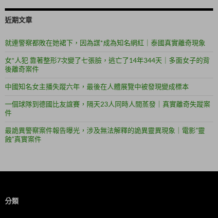
近期文章
就連警察都敗在她裙下，因為謀*成為知名網紅｜泰國真實離奇現象
女*人犯 靠著整形7次變了七張臉，逃亡了14年344天｜多面女子的背
後離奇案件
中國知名女主播失蹤六年，最後在人體展覽中被發現變成標本
一個球隊到德國比友誼賽，隔天23人同時人間蒸發｜真實離奇失蹤案
件
最詭異警察案件報告曝光，涉及無法解釋的詭異靈異現象｜電影”靈
蝕”真實案件
分類