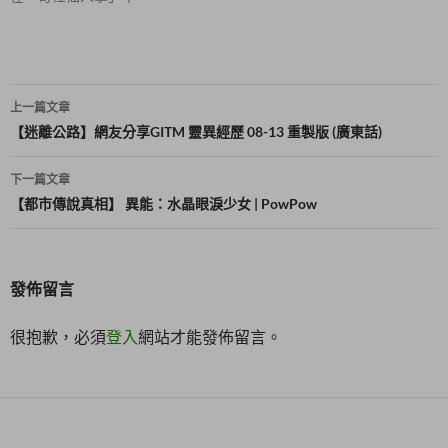
)
文
上一篇文章
章
【迷離公路】網友分享GITM 靈異經歷 08-13 重製版 (廣東話)
導
下一篇文章
覽
【都市傳說真相】 異能：水晶眼淚少女 | PowPow
發佈留言
很抱歉，必須
登入
網站才能發佈留言。