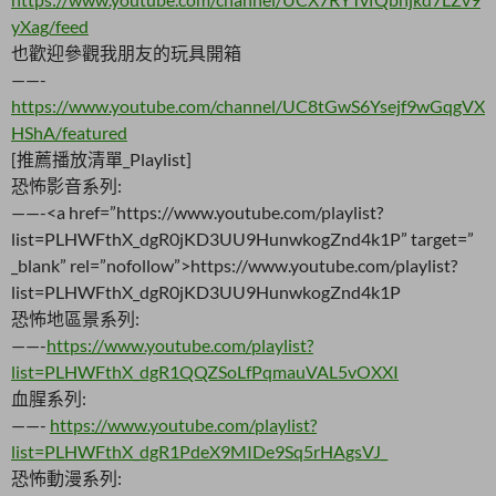
yXag/feed
也歡迎參觀我朋友的玩具開箱
——-
https://www.youtube.com/channel/UC8tGwS6Ysejf9wGqgVX
HShA/featured
[推薦播放清單_Playlist]
恐怖影音系列:
——-<a
href=”https://www.youtube.com/playlist?
list=PLHWFthX_dgR0jKD3UU9HunwkogZnd4k1P” target=”
_blank” rel=”nofollow”>https://www.youtube.com/playlist?
list=PLHWFthX_dgR0jKD3UU9HunwkogZnd4k1P
恐怖地區景系列:
——-
https://www.youtube.com/playlist?
list=PLHWFthX_dgR1QQZSoLfPqmauVAL5vOXXI
血腥系列:
——-
https://www.youtube.com/playlist?
list=PLHWFthX_dgR1PdeX9MIDe9Sq5rHAgsVJ_
恐怖動漫系列: