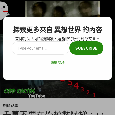
搜
異想世界
探索更多來自 異想世界 的內容
尋
跳
主要選單
至
立即訂閱即可持續閱讀，還能取得所有封存文章。
主
Type
SUBSCRIBE
要
your
內
email…
容
繼續閱讀
奇怪仙人掌
千萬不要在學校數階梯，小