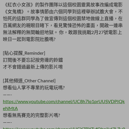
《紅衣小女孩》的製作團隊以這個校園靈異故事改編成電影
《女鬼橋》。故事情節由六個同學到這裡舉辦試膽大會，不
怕死的這群同學為了做宣傳到這個校園禁地做線上直播，在
百萬網友的親眼目睹下，看見驚悚恐怖的畫面，開啟一連串
無法解釋的無間輪迴地獄。 你，敢跟我挑戰2月27號電影上
映日一起到電影院壯膽嗎?
[貼心提醒_Reminder]
訂閱後不要忘記按旁邊的鈴鐺
才不會錯過最新上傳的影片唷
[其他頻道_Other Channel]
想看仙人掌不專業的玩電玩嗎?
——-
https://www.youtube.com/channel/UC8h7lq1prUUSVDPIQk
eNMtA
想看無馬賽克的完整影片嗎?
——-
https://www.youtube.com/channel/UCX7RYTvfQbnjkd7LZv9