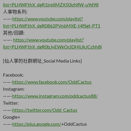
list=PLHWFthX_dgR1ireIlMZX50izNfW-u9d98
人事物系列:
——-
https://www.youtube.com/playlist?
list=PLHWFthX_dgR0862PVnbMXE-t4fSgt-PT1
其他/回饋:
——-
https://www.youtube.com/playlist?
list=PLHWFthX_dgR0bJyEWkOcIDHjUkJCchh8l
[仙人掌的社群網址_Social Media Links]
Facebook:
——-
https://www.facebook.com/OddCactus
Instagram:
——-
https://www.instagram.com/oddcactus88/
Twitter:
——-
https://twitter.com/Odd_Cactus
Google+
——-
https://plus.google.com/
+OddCactus