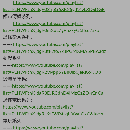
——-
https://www.youtube.com/playlist?
list=PLHWFthX_dgR03npG6XK25glK4vLXDSDGB
都市傳說系列:
——-
https://www.youtube.com/playlist?
list=PLHWFthX_dgR0mXoL7gPhxxyG6flcd7sxo
恐怖影片系列:
——-
https://www.youtube.com/playlist?
list=PLHWFthX_dgR3tF2foAZJPGMXMA5PBAadz
動漫系列:
——-
https://www.youtube.com/playlist?
list=PLHWFthX_dgR2VPpp6YBh0lb0jeRKc4JO8
毀壞童年系:
——-
https://www.youtube.com/playlist?
list=PLHWFthX_dgR3EJRCdhD4IMzGzZO-rEnCg
恐怖電影系列:
https://www.youtube.com/playlist?
list=PLHWFthX_dgR19tE89Xt_qHVWIOxC81ecw
電玩系列:
——-
https://www.youtube.com/playlist?