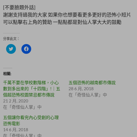
[不要臉題外話]
謝謝支持過我的大家 如果你也想要看更多更好的恐怖小短片
可以點擊右上角的贊助 一點點都是對仙人掌大大的鼓勵
分享此文：
分
按
享
一
到
下
T
以
w
分
i
享
t
至
相關
t
F
e
a
千萬不要在學校數階梯，小心
五個恐怖的越南都市傳說
r
c
(
e
數到多出來的「十四階」!｜五
28 6 月, 2018
在
b
個超恐怖校園禁忌都市傳說
在「奇怪仙人掌」中
新
o
視
o
21 2 月, 2020
窗
k
在「奇怪仙人掌」中
中
(
開
在
啟
新
五個讓你看完內心受創的心理
)
視
恐怖電影
窗
中
14 6 月, 2018
開
啟
在「奇怪仙人掌」中