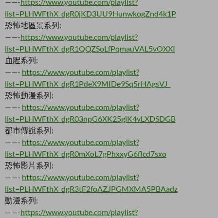
——-
https://www.youtube.com/playlist?
list=PLHWFthX_dgR0jKD3UU9HunwkogZnd4k1P
恐怖地區景系列:
——-
https://www.youtube.com/playlist?
list=PLHWFthX_dgR1QQZSoLfPqmauVAL5vOXXI
血腥系列:
——-
https://www.youtube.com/playlist?
list=PLHWFthX_dgR1PdeX9MIDe9Sq5rHAgsVJ_
恐怖動漫系列:
——-
https://www.youtube.com/playlist?
list=PLHWFthX_dgR03npG6XK25glK4vLXDSDGB
都市傳說系列:
——-
https://www.youtube.com/playlist?
list=PLHWFthX_dgR0mXoL7gPhxxyG6flcd7sxo
恐怖影片系列:
——-
https://www.youtube.com/playlist?
list=PLHWFthX_dgR3tF2foAZJPGMXMA5PBAadz
動漫系列:
——-
https://www.youtube.com/playlist?