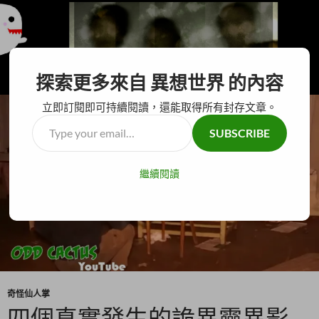
搜
異想世界
探索更多來自 異想世界 的內容
尋
跳
主要選單
至
立即訂閱即可持續閱讀，還能取得所有封存文章。
主
Type
SUBSCRIBE
要
your
內
email…
容
繼續閱讀
奇怪仙人掌
四個真實發生的詭異靈異影