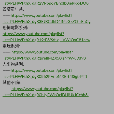
list=PLHWFthX_dgR2VPpp6YBh0lb0jeRKc4JO8
毀壞童年系:
——-
https://www.youtube.com/playlist?
list=PLHWFthX_dgR3EJRCdhD4IMzGzZO-rEnCg
恐怖電影系列:
https://www.youtube.com/playlist?
list=PLHWFthX_dgR19tE89Xt_qHVWIOxC81ecw
電玩系列:
——-
https://www.youtube.com/playlist?
list=PLHWFthX_dgR1ireIlMZX50izNfW-u9d98
人事物系列:
——-
https://www.youtube.com/playlist?
list=PLHWFthX_dgR0862PVnbMXE-t4fSgt-PT1
其他/回饋:
——-
https://www.youtube.com/playlist?
list=PLHWFthX_dgR0bJyEWkOcIDHjUkJCchh8l