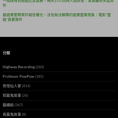
一個球隊到德國比友誼賽，隔天23人同時人間蒸發｜真實離奇失蹤案
件
最詭異警察案件報告曝光，涉及無法解釋的詭異靈異現象｜電影”靈
蝕”真實案件
分類
Highway Recording
(260)
Professor PowPow
(185)
奇怪仙人掌
(414)
短篇鬼故事
(26)
腦補給
(367)
長篇鬼故事
(8)