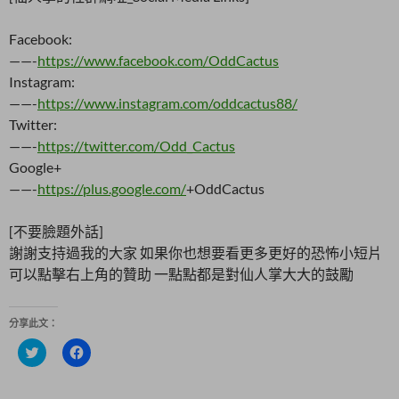
Facebook:
——-
https://www.facebook.com/OddCactus
Instagram:
——-
https://www.instagram.com/oddcactus88/
Twitter:
——-
https://twitter.com/Odd_Cactus
Google+
——-
https://plus.google.com/
+OddCactus
[不要臉題外話]
謝謝支持過我的大家 如果你也想要看更多更好的恐怖小短片
可以點擊右上角的贊助 一點點都是對仙人掌大大的鼓勵
分享此文：
分
按
享
一
到
下
T
以
w
分