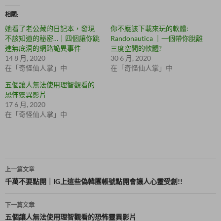
i
享
t
至
相關
t
F
e
a
她看了老公藏的日記本，發現
你不應該下載來玩的軟體:
r
c
(
e
不該知道的秘密…｜四個讓你跳
Randonautica ｜一個帶你脫離
在
b
進無底洞的網路詭異事件
三度空間的軟體?
新
o
視
o
14 8 月, 2020
30 6 月, 2020
窗
k
在「奇怪仙人掌」中
在「奇怪仙人掌」中
中
(
開
在
啟
新
五個讓人無法使用理智觀看的
)
視
恐怖靈異影片
窗
中
17 6 月, 2020
開
啟
在「奇怪仙人掌」中
)
文
上一篇文章
章
千萬不要點開｜IG上這些偽韓團帳號點開會讓人心靈受創!!
導
下一篇文章
覽
五個讓人無法使用理智觀看的恐怖靈異影片