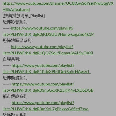
https://www.youtube.com/channel/UC8tGwS6Ysejf9wGqgVX
HShA/featured
[推薦播放清單_Playlist]
恐怖影音系列:
——-
https://www.youtube.com/playlist?
list=PLHWFthX_dgR0jKD3UU9HunwkogZnd4k1P
恐怖地區景系列:
——-
https://www.youtube.com/playlist?
list=PLHWFthX_dgR1QQZSoLfPqmauVAL5vOXXI
血腥系列:
——-
https://www.youtube.com/playlist?
list=PLHWFthX_dgR1PdeX9MIDe9Sq5rHAgsVJ_
恐怖動漫系列:
——-
https://www.youtube.com/playlist?
list=PLHWFthX_dgR03npG6XK25glK4vLXDSDGB
都市傳說系列:
——-
https://www.youtube.com/playlist?
list=PLHWFthX_dgR0mXoL7gPhxxyG6flcd7sxo
恐怖影片系列: