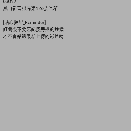
83099
鳳山新富郵局第126號信箱
[貼心提醒_Reminder]
訂閱後不要忘記按旁邊的鈴鐺
才不會錯過最新上傳的影片唷