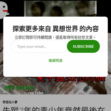
搜
異想世界
探索更多來自 異想世界 的內容
尋
跳
主要選單
至
立即訂閱即可持續閱讀，還能取得所有封存文章。
主
Type
SUBSCRIBE
要
your
內
email…
容
繼續閱讀
奇怪仙人掌
失蹤7年的青少年竟然最後在