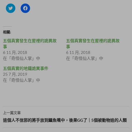
分
按
享
一
到
下
T
以
w
分
i
享
t
至
相關
t
F
e
a
五個真實發生在屋裡的詭異故
五個真實發生在屋裡的詭異故
r
c
(
e
事
事
在
b
6 11 月, 2018
6 11 月, 2018
新
o
視
o
在「奇怪仙人掌」中
在「奇怪仙人掌」中
窗
k
中
(
五個真實的地鐵詭異事件
開
在
啟
新
25 7 月, 2019
)
視
在「奇怪仙人掌」中
窗
中
開
啟
)
文
上一篇文章
章
這個人不信邪的將手放到鱷魚嘴中，後果GG了｜5個被動物追的人類
導