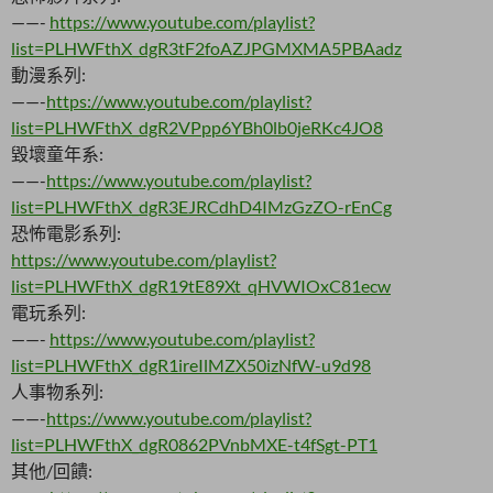
——-
https://www.youtube.com/playlist?
list=PLHWFthX_dgR3tF2foAZJPGMXMA5PBAadz
動漫系列:
——-
https://www.youtube.com/playlist?
list=PLHWFthX_dgR2VPpp6YBh0lb0jeRKc4JO8
毀壞童年系:
——-
https://www.youtube.com/playlist?
list=PLHWFthX_dgR3EJRCdhD4IMzGzZO-rEnCg
恐怖電影系列:
https://www.youtube.com/playlist?
list=PLHWFthX_dgR19tE89Xt_qHVWIOxC81ecw
電玩系列:
——-
https://www.youtube.com/playlist?
list=PLHWFthX_dgR1ireIlMZX50izNfW-u9d98
人事物系列:
——-
https://www.youtube.com/playlist?
list=PLHWFthX_dgR0862PVnbMXE-t4fSgt-PT1
其他/回饋: