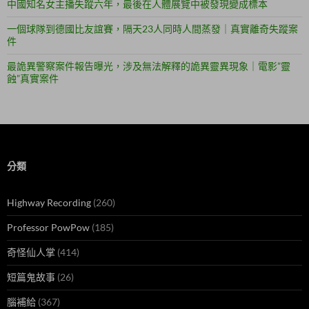
中國知名女主播失蹤六年，最後在人體展覽中被發現變成標本
一個球隊到德國比友誼賽，隔天23人同時人間蒸發｜真實離奇失蹤案
件
最詭異警察案件報告曝光，涉及無法解釋的詭異靈異現象｜電影”靈
蝕”真實案件
分類
Highway Recording
(260)
Professor PowPow
(185)
奇怪仙人掌
(414)
短篇鬼故事
(26)
腦補給
(367)