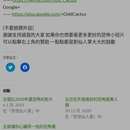
Google+
——-
https://plus.google.com/
+OddCactus
[不要臉題外話]
謝謝支持過我的大家 如果你也想要看更多更好的恐怖小短片
可以點擊右上角的贊助 一點點都是對仙人掌大大的鼓勵
分享此文：
分
按
享
一
到
下
T
以
w
分
i
享
t
至
相關
t
F
e
a
五個比2020年還恐怖的影片
五位在外面遇到的恐怖詭異人
r
c
(
e
6 1 月, 2021
類
在
b
在「奇怪仙人掌」中
30 12 月, 2020
新
o
視
o
在「奇怪仙人掌」中
窗
k
中
(
五部讓你心臟停一拍的恐怖畫
開
在