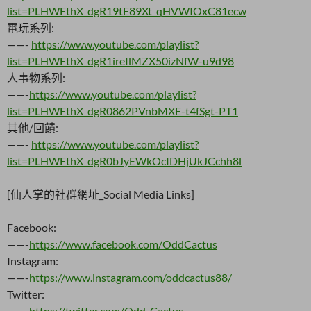
list=PLHWFthX_dgR19tE89Xt_qHVWIOxC81ecw
電玩系列:
——-
https://www.youtube.com/playlist?
list=PLHWFthX_dgR1ireIlMZX50izNfW-u9d98
人事物系列:
——-
https://www.youtube.com/playlist?
list=PLHWFthX_dgR0862PVnbMXE-t4fSgt-PT1
其他/回饋:
——-
https://www.youtube.com/playlist?
list=PLHWFthX_dgR0bJyEWkOcIDHjUkJCchh8l
[仙人掌的社群網址_Social Media Links]
Facebook:
——-
https://www.facebook.com/OddCactus
Instagram:
——-
https://www.instagram.com/oddcactus88/
Twitter:
——-
https://twitter.com/Odd_Cactus