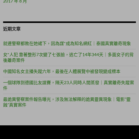
2017 年 8 月
近期文章
就連警察都敗在她裙下，因為謀*成為知名網紅｜泰國真實離奇現象
女*人犯 靠著整形7次變了七張臉，逃亡了14年344天｜多面女子的背
後離奇案件
中國知名女主播失蹤六年，最後在人體展覽中被發現變成標本
一個球隊到德國比友誼賽，隔天23人同時人間蒸發｜真實離奇失蹤案
件
最詭異警察案件報告曝光，涉及無法解釋的詭異靈異現象｜電影”靈
蝕”真實案件