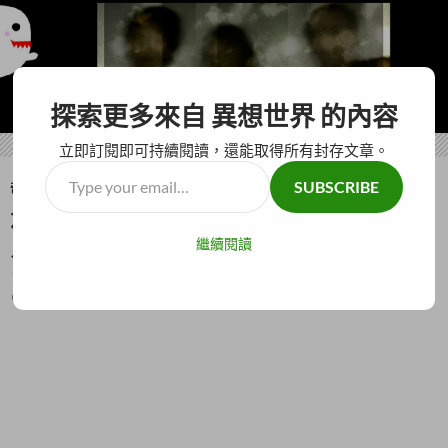
搜
異想世界
探索更多來自 異想世界 的內容
尋
跳
主要選單
至
立即訂閱即可持續閱讀，還能取得所有封存文章。
主
Type
SUBSCRIBE
要
奇怪仙人掌
your
內
被包在日式棉被裡的懸疑身
email…
容
繼續閱讀
分男子｜日本未解懸案
28 9 月, 2023
ADMIN
發佈留言