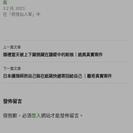
啟
新
面
)
視
3 2 月, 2021
窗
中
在「奇怪仙人掌」中
開
啟
)
文
上一篇文章
章
婚禮當天被上下顛倒藏在牆壁中的新娘｜詭異真實案件
導
下一篇文章
覽
日本護理師把自己裝在紙箱快遞寄回給自己 ｜離奇真實案件
發佈留言
很抱歉，必須
登入
網站才能發佈留言。