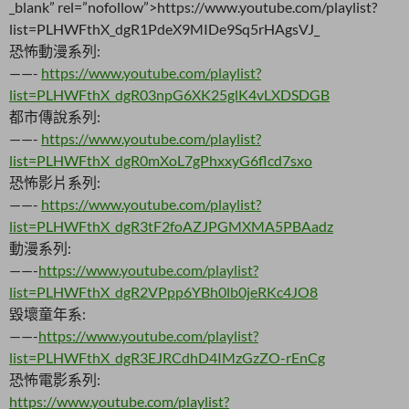
_blank” rel=”nofollow”>https://www.youtube.com/playlist?
list=PLHWFthX_dgR1PdeX9MIDe9Sq5rHAgsVJ_
恐怖動漫系列:
——-
https://www.youtube.com/playlist?
list=PLHWFthX_dgR03npG6XK25glK4vLXDSDGB
都市傳說系列:
——-
https://www.youtube.com/playlist?
list=PLHWFthX_dgR0mXoL7gPhxxyG6flcd7sxo
恐怖影片系列:
——-
https://www.youtube.com/playlist?
list=PLHWFthX_dgR3tF2foAZJPGMXMA5PBAadz
動漫系列:
——-
https://www.youtube.com/playlist?
list=PLHWFthX_dgR2VPpp6YBh0lb0jeRKc4JO8
毀壞童年系:
——-
https://www.youtube.com/playlist?
list=PLHWFthX_dgR3EJRCdhD4IMzGzZO-rEnCg
恐怖電影系列:
https://www.youtube.com/playlist?