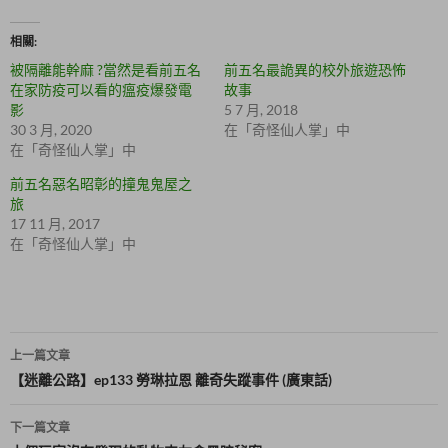
w
分
i
享
t
至
相關
t
F
e
a
被隔離能幹麻 ?當然是看前五名
前五名最詭異的校外旅遊恐怖
r
c
(
e
在家防疫可以看的瘟疫爆發電
故事
在
b
影
5 7 月, 2018
新
o
視
o
30 3 月, 2020
在「奇怪仙人掌」中
窗
k
在「奇怪仙人掌」中
中
(
開
在
啟
新
前五名惡名昭彰的撞鬼鬼屋之
)
視
旅
窗
中
17 11 月, 2017
開
啟
在「奇怪仙人掌」中
)
文
上一篇文章
章
【迷離公路】ep133 勞琳拉恩 離奇失蹤事件 (廣東話)
導
下一篇文章