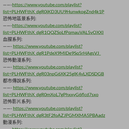
——-
https://www.youtube.com/playlist?
list=PLHWFthX_dgR0jKD3UU9HunwkogZnd4k1P
恐怖地區景系列:
——-
https://www.youtube.com/playlist?
list=PLHWFthX_dgR1QQZSoLfPqmauVAL5vOXXI
血腥系列:
——-
https://www.youtube.com/playlist?
list=PLHWFthX_dgR1PdeX9MIDe9Sq5rHAgsVJ_
恐怖動漫系列:
——-
https://www.youtube.com/playlist?
list=PLHWFthX_dgR03npG6XK25glK4vLXDSDGB
都市傳說系列:
——-
https://www.youtube.com/playlist?
list=PLHWFthX_dgR0mXoL7gPhxxyG6flcd7sxo
恐怖影片系列:
——-
https://www.youtube.com/playlist?
list=PLHWFthX_dgR3tF2foAZJPGMXMA5PBAadz
動漫系列:
——-
https://www.youtube.com/playlist?