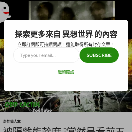
搜
異想世界
探索更多來自 異想世界 的內容
尋
跳
主要選單
至
立即訂閱即可持續閱讀，還能取得所有封存文章。
主
Type
SUBSCRIBE
要
your
內
email…
容
繼續閱讀
奇怪仙人掌
被隔離能幹麻 ?當然是看前五