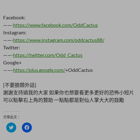
Facebook:
——-
https://www.facebook.com/OddCactus
Instagram:
——-
https://www.instagram.com/oddcactus88/
Twitter:
——-
https://twitter.com/Odd_Cactus
Google+
——-
https://plus.google.com/
+OddCactus
[不要臉題外話]
謝謝支持過我的大家 如果你也想要看更多更好的恐怖小短片
可以點擊右上角的贊助 一點點都是對仙人掌大大的鼓勵
分享此文：
分
按
享
一
到
下
T
以