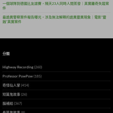
一個球隊到德國比友誼賽，隔天23人同時人間蒸發｜真實離奇失蹤案
件
最詭異警察案件報告曝光，涉及無法解釋的詭異靈異現象｜電影”靈
蝕”真實案件
分類
Highway Recording
(260)
Professor PowPow
(185)
奇怪仙人掌
(414)
短篇鬼故事
(26)
腦補給
(367)
長篇鬼故事
(8)