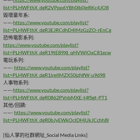
list=PLHWFthX_dgR2VPpp6YBh0lb0jeRKc4JO8
毀壞童年系:
——-
https://www.youtube.com/playlist?
list=PLHWFthX_dgR3EJRCdhD4IMzGzZO-rEnCg
恐怖電影系列:
https://www.youtube.com/playlist?
list=PLHWFthX_dgR19tE89Xt_qHVWIOxC81ecw
電玩系列:
——-
https://www.youtube.com/playlist?
list=PLHWFthX_dgR1ireIlMZX50izNfW-u9d98
人事物系列:
——-
https://www.youtube.com/playlist?
list=PLHWFthX_dgR0862PVnbMXE-t4fSgt-PT1
其他/回饋:
——-
https://www.youtube.com/playlist?
list=PLHWFthX_dgR0bJyEWkOcIDHjUkJCchh8l
[仙人掌的社群網址_Social Media Links]