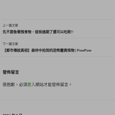
窗
中
開
啟
)
文
上一篇文章
章
先不要急著囤食物，這些過期了還可以吃欸!!
導
下一篇文章
覽
【都市傳說真相】森林中拍到的恐怖靈異怪物 | PowPow
發佈留言
很抱歉，必須
登入
網站才能發佈留言。