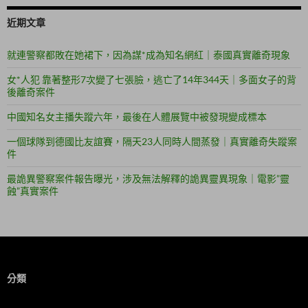
近期文章
就連警察都敗在她裙下，因為謀*成為知名網紅｜泰國真實離奇現象
女*人犯 靠著整形7次變了七張臉，逃亡了14年344天｜多面女子的背
後離奇案件
中國知名女主播失蹤六年，最後在人體展覽中被發現變成標本
一個球隊到德國比友誼賽，隔天23人同時人間蒸發｜真實離奇失蹤案
件
最詭異警察案件報告曝光，涉及無法解釋的詭異靈異現象｜電影”靈
蝕”真實案件
分類