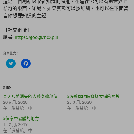
這是一個創新吸收新知識的頻道，在這裡你可以看到世界上
新奇的東西、知識。 如果喜歡可以按訂閱，也可以在下面留
言你想要知道的主題。
【社交網址】
臉書:
https://goo.gl/hcXp1l
分享此文：
分
按
享
一
到
下
T
以
w
分
i
享
t
至
相關
t
F
e
a
某天即將消失的人體身體部位
5張讓你眼睛背叛大腦的照片
r
c
(
e
20 6 月, 2018
25 3 月, 2020
在
b
在「腦補給」中
在「腦補給」中
新
o
視
o
窗
k
5個家中最髒的地方
中
(
15 2 月, 2019
開
在
啟
新
在「腦補給」中
)
視