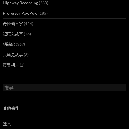
Highway Recording
(260)
Professor PowPow
(185)
奇怪仙人掌
(414)
短篇鬼故事
(26)
腦補給
(367)
長篇鬼故事
(8)
靈異相片
(2)
搜
尋
關
鍵
字:
其他操作
登入