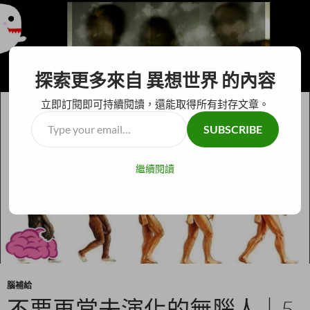
搜
異想世界
探索更多來自 異想世界 的內容
尋
跳
主要選單
至
立即訂閱即可持續閱讀，還能取得所有封存文章。
主
Type
SUBSCRIBE
要
your
內
email…
容
繼續閱讀
腦補給
不要再當未演化的無腦人｜5