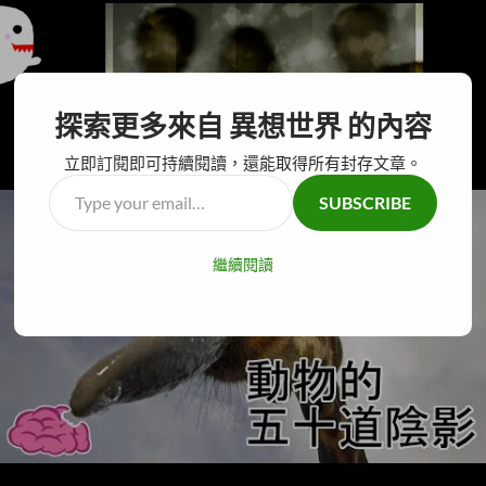
搜
異想世界
探索更多來自 異想世界 的內容
尋
跳
主要選單
至
立即訂閱即可持續閱讀，還能取得所有封存文章。
主
Type
SUBSCRIBE
要
your
內
email…
容
繼續閱讀