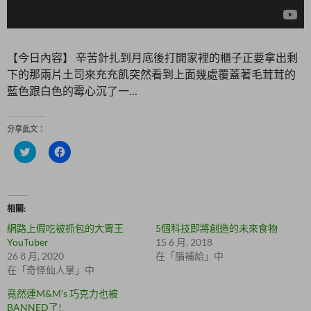
【今日內容】 辛苦針扎到月底後打開家裡的櫃子正要拿出剩
下的那兩片土司來充充飢突然看到上面幾處覆蓋著毛茸茸的
藍色跟白色的霉心沉了一…
分享此文：
分
按
享
一
到
下
T
以
w
分
i
享
t
至
相關
t
F
e
a
網路上假吃被抓包的大胃王
5個科技即將創造的未來食物
r
c
(
e
YouTuber
15 6 月, 2018
在
b
26 8 月, 2020
在「腦補給」中
新
o
視
o
在「奇怪仙人掌」中
窗
k
中
(
竟然連M&M’s 巧克力也被
開
在
啟
新
BANNED了!