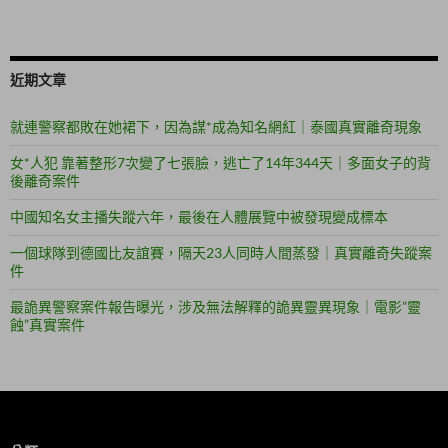
近期文章
就連警察都敗在她裙下，因為謀*成為知名網紅｜泰國真實離奇現象
女*人犯 靠著整形7次變了七張臉，逃亡了14年344天｜多面女子的背
後離奇案件
中國知名女主播失蹤六年，最後在人體展覽中被發現變成標本
一個球隊到德國比友誼賽，隔天23人同時人間蒸發｜真實離奇失蹤案
件
最詭異警察案件報告曝光，涉及無法解釋的詭異靈異現象｜電影”靈
蝕”真實案件