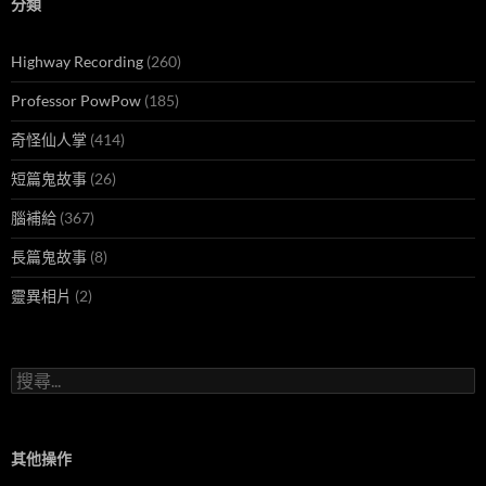
分類
Highway Recording
(260)
Professor PowPow
(185)
奇怪仙人掌
(414)
短篇鬼故事
(26)
腦補給
(367)
長篇鬼故事
(8)
靈異相片
(2)
搜
尋
關
鍵
字:
其他操作