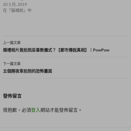
)
視
20 3 月, 2019
窗
中
在「腦補給」中
開
啟
)
文
上一篇文章
章
婚禮相片竟拍到巫毒教儀式？【都市傳說真相】｜PowPow
導
下一篇文章
覽
五個開夜車拍到的恐怖畫面
發佈留言
很抱歉，必須
登入
網站才能發佈留言。