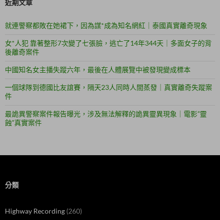
近期文章
就連警察都敗在她裙下，因為謀*成為知名網紅｜泰國真實離奇現象
女*人犯 靠著整形7次變了七張臉，逃亡了14年344天｜多面女子的背
後離奇案件
中國知名女主播失蹤六年，最後在人體展覽中被發現變成標本
一個球隊到德國比友誼賽，隔天23人同時人間蒸發｜真實離奇失蹤案
件
最詭異警察案件報告曝光，涉及無法解釋的詭異靈異現象｜電影”靈
蝕”真實案件
分類
Highway Recording
(260)