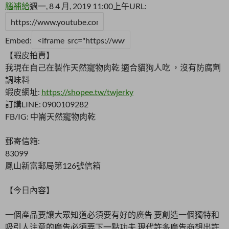
腦補給
週一, 8 4 月, 2019 11:00上午
URL:
Embed:
【蝦皮拍賣】
我現在自己在製作天然寵物肉乾 適合貓狗人吃 ，沒有防腐劑
調味料
蝦皮網址:
https://shopee.tw/twjerky
訂購LINE: 0900109282
FB/IG: 中崙天然寵物肉乾
郵寄信箱:
83099
鳳山新富郵局第126號信箱
【今日內容】
一個產品要讓大眾知道必須要有好的廣告 要創造一個獨特和
吸引人注意的廣告必須要下一點功夫 現代許多廣告商想出許