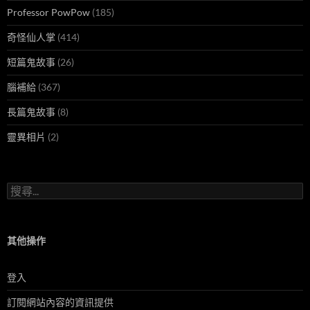
Professor PowPow
(185)
奇怪仙人掌
(414)
短篇鬼故事
(26)
腦補給
(367)
長篇鬼故事
(8)
靈異相片
(2)
搜
尋
關
鍵
字:
其他操作
登入
訂閱網站內容的資訊提供