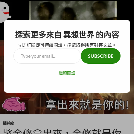
搜
異想世界
探索更多來自 異想世界 的內容
尋
跳
主要選單
至
立即訂閱即可持續閱讀，還能取得所有封存文章。
主
Type
SUBSCRIBE
要
your
內
email…
容
繼續閱讀
腦補給
將金條拿出來，金條就是你