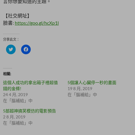
言你想要知道的主題。
【社交網址】
臉書:
https://goo.gl/hcXp1l
分享此文：
分
按
享
一
到
下
T
以
w
分
i
享
t
至
相關
t
F
e
a
這個人成功的拿出箱子裡超值
5個讓人心臟停一秒的畫面
r
c
(
e
錢的金條!
19 8 月, 2019
在
b
24 4 月, 2019
在「腦補給」中
新
o
視
o
在「腦補給」中
窗
k
中
(
5部超神搞笑模仿的電影預告
開
在
啟
新
2 8 月, 2019
)
視
在「腦補給」中
窗
中
開
啟