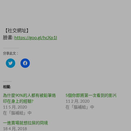
【社交網址】
臉書:
https://goo.gl/hcXp1l
分享此文：
分
按
享
一
到
下
T
以
w
分
i
享
t
至
相關
t
F
e
a
為什麼90%的人都有被鉛筆烙
5個你即將第一次看到的影片
r
c
(
e
印在身上的經驗?
11 2 月, 2020
在
b
11 5 月, 2020
在「腦補給」中
新
o
視
o
在「腦補給」中
窗
k
中
(
一進賣場就想拉屎的冏境
開
在
啟
新
18 4 月, 2018
)
視