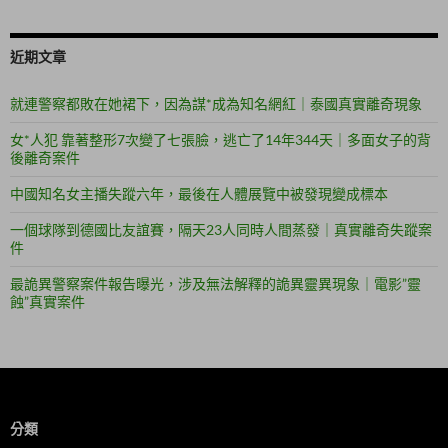
近期文章
就連警察都敗在她裙下，因為謀*成為知名網紅｜泰國真實離奇現象
女*人犯 靠著整形7次變了七張臉，逃亡了14年344天｜多面女子的背
後離奇案件
中國知名女主播失蹤六年，最後在人體展覽中被發現變成標本
一個球隊到德國比友誼賽，隔天23人同時人間蒸發｜真實離奇失蹤案
件
最詭異警察案件報告曝光，涉及無法解釋的詭異靈異現象｜電影”靈
蝕”真實案件
分類