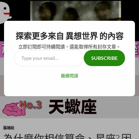
搜
異想世界
探索更多來自 異想世界 的內容
尋
跳
主要選單
至
立即訂閱即可持續閱讀，還能取得所有封存文章。
主
Type
SUBSCRIBE
要
your
內
email…
容
繼續閱讀
腦補給
為什麼你相信算命、星座? 因