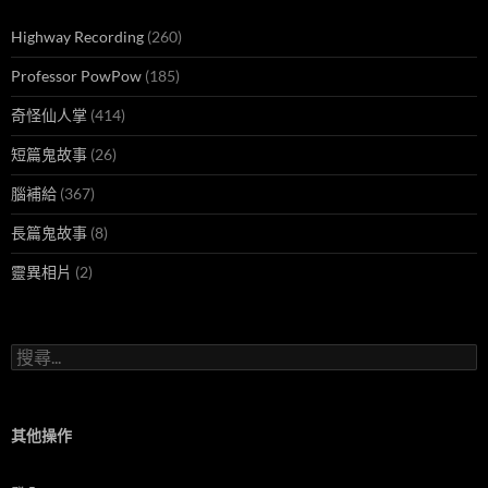
Highway Recording
(260)
Professor PowPow
(185)
奇怪仙人掌
(414)
短篇鬼故事
(26)
腦補給
(367)
長篇鬼故事
(8)
靈異相片
(2)
搜
尋
關
鍵
字:
其他操作