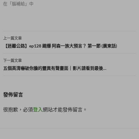
在「腦補給」中
窗
中
開
啟
)
文
上一篇文章
章
【迷離公路】ep128 踢爆 阿森一族大預言？ 第一節 (廣東話)
導
下一篇文章
覽
五個高清嚇破你膽的靈異有聲畫面｜影片請看到最後…
發佈留言
很抱歉，必須
登入
網站才能發佈留言。