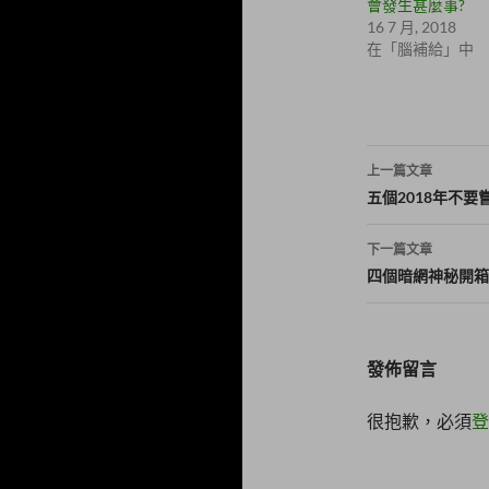
(
e
會發生甚麼事?
在
b
16 7 月, 2018
新
o
視
o
在「腦補給」中
窗
k
中
(
開
在
啟
新
)
視
窗
中
文
開
上一篇文章
啟
)
章
五個2018年不
導
下一篇文章
覽
四個暗網神秘開箱
發佈留言
很抱歉，必須
登