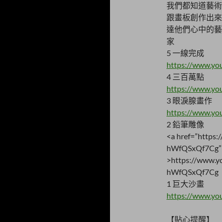
我們都知道藝術
跟畫板創作出來
達他們心中的藝
家
5 一線完成
https://www.y
4 三百萬點
https://www.y
3 眼淚腺畫作
https://www.y
2 鉛筆雕像
<a
href=”https
hWfQSxQf7Cg” t
>https://www.
hWfQSxQf7Cg
1 巨大沙畫
https://www.yo
【貼心提醒】