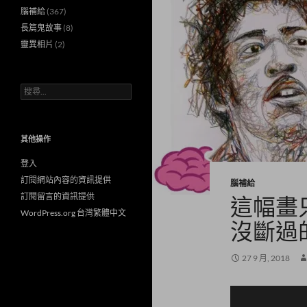
腦補給
(367)
長篇鬼故事
(8)
靈異相片
(2)
搜
尋
關
鍵
字:
其他操作
登入
訂閱網站內容的資訊提供
腦補給
訂閱留言的資訊提供
這幅畫
WordPress.org 台灣繁體中文
沒斷過
27 9 月, 2018