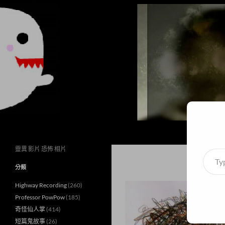
搜
異想世界
尋
靈異 影片 恐怖 相片
Type
your
分類
email
Highway Recording
(260)
Professor PowPow
(185)
奇怪仙人掌
(414)
短篇鬼故事
(26)