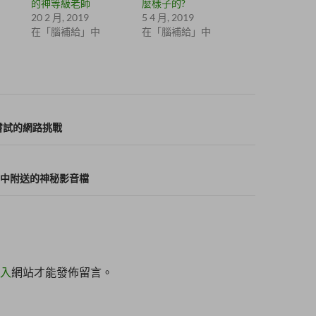
的神等級老師
麼樣子的?
20 2 月, 2019
5 4 月, 2019
在「腦補給」中
在「腦補給」中
要嘗試的網路挑戰
中附送的神秘影音檔
入
網站才能發佈留言。