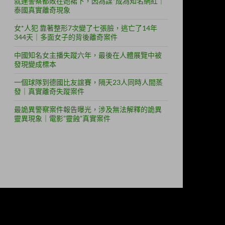
就連警察都敗在她裙下，因為謀*成為知名網紅｜
泰國真實離奇現象
女*人犯 靠著整形7次變了七張臉，逃亡了14年
344天｜多面女子的背後離奇案件
中國知名女主播失蹤六年，最後在人體展覽中被
發現變成標本
一個球隊到德國比友誼賽，隔天23人同時人間蒸
發｜真實離奇失蹤案件
最詭異警察案件報告曝光，涉及無法解釋的詭異
靈異現象｜電影”靈蝕”真實案件