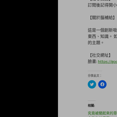
訂閱後記得開小
【關於腦補給】
這是一個創新吸
東西、知識。 
的主題。
【社交網址】
臉書:
https://go
分享此文：
分
按
享
一
到
下
T
以
w
分
i
享
t
至
相關
t
F
e
a
究竟被關起來的章
r
c