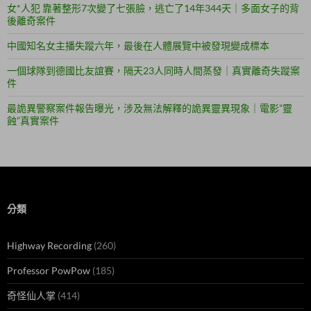
女*人犯 靠著整形7次變了七張臉，逃亡了14年344天｜多面女子的背
後離奇案件
中國知名女主播失蹤六年，最後在人體展覽中被發現變成標本
一個球隊到德國比友誼賽，隔天23人同時人間蒸發｜真實離奇失蹤案
件
最詭異警察案件報告曝光，涉及無法解釋的詭異靈異現象｜電影”靈
蝕”真實案件
分類
Highway Recording
(260)
Professor PowPow
(185)
奇怪仙人掌
(414)