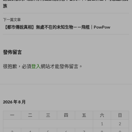
族
導
覽
下一篇文章
【都市傳說真相】無處不在的未知生物－－飛棍｜PowPow
發佈留言
很抱歉，必須
登入
網站才能發佈留言。
2026 年 8 月
一
二
三
四
五
六
日
1
2