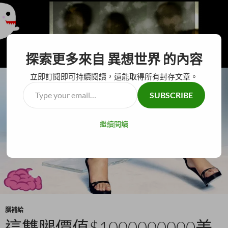
搜
異想世界
探索更多來自 異想世界 的內容
尋
跳
主要選單
至
立即訂閱即可持續閱讀，還能取得所有封存文章。
主
Type
SUBSCRIBE
要
your
內
email…
容
繼續閱讀
腦補給
這雙腿價值$1000000000美