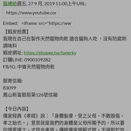
腦補給
週五, 27 9 月, 2019 11:00上午
URL:
Embed:
【蝦皮拍賣】
我現在自己在製作天然寵物肉乾 適合貓狗人吃 ，沒有防腐劑
調味料
蝦皮網址:
https://shopee.tw/twjerky
訂購LINE: 0900109282
FB/IG: 中崙天然寵物肉乾
郵寄信箱:
83099
鳳山新富郵局第126號信箱
【今日內容】
儒家經典《孝經》說：「身體髮膚，受之父母，不敢毀傷，
孝之始也。」意思就是我們的身體是父母所賜予的，所以要
珍惜愛護之，才符合孝道。傳統儒家規範式微，不過對於許