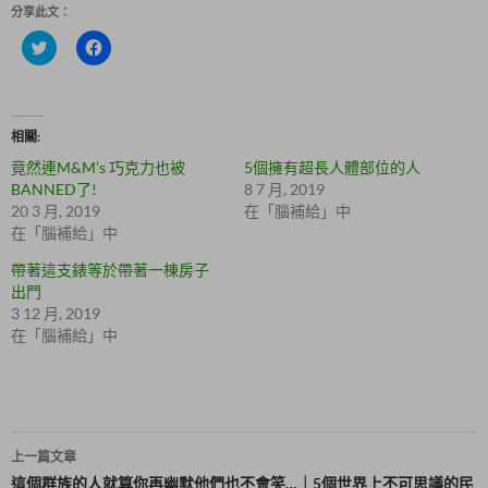
分享此文：
分
按
享
一
到
下
T
以
w
分
i
享
t
至
相關
t
F
e
a
竟然連M&M’s 巧克力也被
5個擁有超長人體部位的人
r
c
(
e
BANNED了!
8 7 月, 2019
在
b
20 3 月, 2019
在「腦補給」中
新
o
視
o
在「腦補給」中
窗
k
中
(
帶著這支錶等於帶著一棟房子
開
在
啟
新
出門
)
視
3 12 月, 2019
窗
中
在「腦補給」中
開
啟
)
文
上一篇文章
章
這個群族的人就算你再幽默他們也不會笑…｜5個世界上不可思議的民