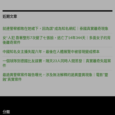
近期文章
就連警察都敗在她裙下，因為謀*成為知名網紅｜泰國真實離奇現象
女*人犯 靠著整形7次變了七張臉，逃亡了14年344天｜多面女子的背
後離奇案件
中國知名女主播失蹤六年，最後在人體展覽中被發現變成標本
一個球隊到德國比友誼賽，隔天23人同時人間蒸發｜真實離奇失蹤案
件
最詭異警察案件報告曝光，涉及無法解釋的詭異靈異現象｜電影”靈
蝕”真實案件
分類