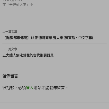
開
啟
在「奇怪仙人掌」中
)
文
上一篇文章
章
【拆解 都市傳說】16 斯德哥爾摩 鬼火車 (廣東話、中文字幕)
導
下一篇文章
覽
五大讓人無法想像的古代刑罰器具
發佈留言
很抱歉，必須
登入
網站才能發佈留言。