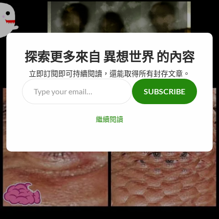
搜
異想世界
探索更多來自 異想世界 的內容
尋
跳
主要選單
至
立即訂閱即可持續閱讀，還能取得所有封存文章。
主
Type
SUBSCRIBE
要
your
內
email…
容
繼續閱讀