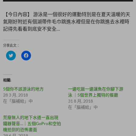
【今日內容】 游泳是一個很好的運動特別是在夏天溫暖的天
氣剛好附近有個湖帶件毛巾跳進水裡但是在你跳進去水裡時
記得先看看到底安不安全…
分享此文：
分
按
享
一
到
下
T
以
w
分
i
享
t
至
相關
t
F
e
a
5個你不該游泳的地方
一邊吃飯一邊讓魚在你腳下游
r
c
(
e
28 3 月, 2018
泳 ｜5個世界上獨特的餐廳
在
b
在「腦補給」中
31 8 月, 2018
新
o
視
o
在「腦補給」中
窗
k
中
(
荒廢無人的地下水道一直出現
開
在
啟
新
鐵器聲音…｜五個GoPro和空拍
)
視
機拍到的恐怖畫面
窗
中
29 6 月, 2019