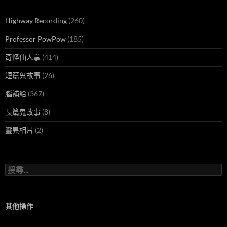
Highway Recording
(260)
Professor PowPow
(185)
奇怪仙人掌
(414)
短篇鬼故事
(26)
腦補給
(367)
長篇鬼故事
(8)
靈異相片
(2)
搜
尋
關
鍵
字:
其他操作