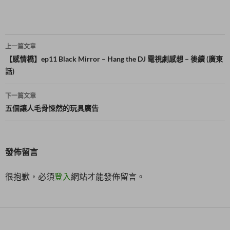
開
啟
)
文
上一篇文章
章
【感情橋】ep11 Black Mirror – Hang the DJ 電視劇感想 – 後續 (廣東
話)
導
覽
下一篇文章
五個讓人毛骨悚然的玩具廣告
發佈留言
很抱歉，必須
登入
網站才能發佈留言。