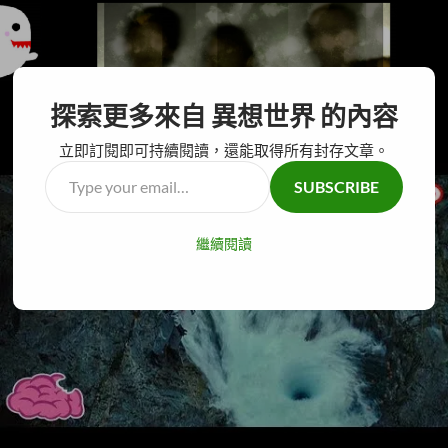
搜
異想世界
探索更多來自 異想世界 的內容
尋
跳
主要選單
至
立即訂閱即可持續閱讀，還能取得所有封存文章。
主
Type
SUBSCRIBE
要
your
內
email…
容
繼續閱讀