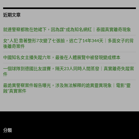
近期文章
就連警察都敗在她裙下，因為謀*成為知名網紅｜泰國真實離奇現象
女*人犯 靠著整形7次變了七張臉，逃亡了14年344天｜多面女子的背
後離奇案件
中國知名女主播失蹤六年，最後在人體展覽中被發現變成標本
一個球隊到德國比友誼賽，隔天23人同時人間蒸發｜真實離奇失蹤案
件
最詭異警察案件報告曝光，涉及無法解釋的詭異靈異現象｜電影”靈
蝕”真實案件
分類