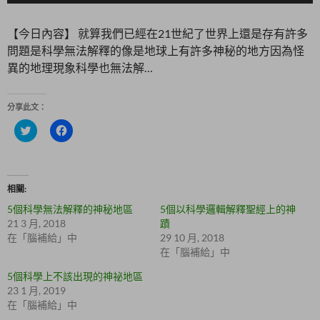
【今日內容】 就算我們已經在21世紀了世界上還是存有許多
問題是科學無法解釋的像是地球上有許多神秘的地方因為怪
異的地理現象科學也無法解…
分享此文：
分
按
享
一
到
下
T
以
w
分
i
享
t
至
相關
t
F
e
a
5個科學無法解釋的神秘地區
5個以科學邏輯解釋聖經上的神
r
c
(
e
21 3 月, 2018
蹟
在
b
在「腦補給」中
29 10 月, 2018
新
o
視
o
在「腦補給」中
窗
k
中
(
5個科學上不該出現的神祕地區
開
在
啟
新
23 1 月, 2019
)
視
在「腦補給」中
窗
中