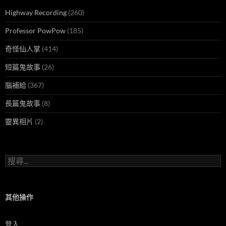
Highway Recording
(260)
Professor PowPow
(185)
奇怪仙人掌
(414)
短篇鬼故事
(26)
腦補給
(367)
長篇鬼故事
(8)
靈異相片
(2)
搜
尋
關
鍵
字:
其他操作
登入