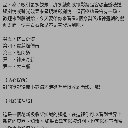
品，為了吸引更多觀眾，許多戲劇或電影總是會想盡辦法透
過劇情或聲光效果來呈現精彩劇情，但百密總是會有一疏，
歡迎來到腦補給，今天要帶你來看看5個穿幫與超神邏輯的戲
劇畫面，快來看看你是不是有發現到吧。
第五，抗日奇俠
第四，寶蓮燈傳奇
第三，無間道
第二，神鬼奇航
第一，大白鯊
【貼心提醒】
訂閱後記得開小鈴鐺才能夠準時接收到新影片哦!
【關於腦補給】
這是一個創新吸收新知識的頻道，在這裡你可以看到世界上
新奇的東西、知識。 如果喜歡可以按訂閱，也可以在下面留
言你想要知道的主題。