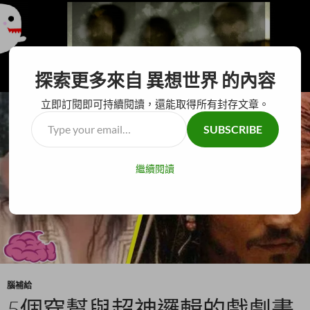
搜
異想世界
探索更多來自 異想世界 的內容
尋
跳
主要選單
至
立即訂閱即可持續閱讀，還能取得所有封存文章。
主
Type
SUBSCRIBE
要
your
內
email…
容
繼續閱讀
腦補給
5個穿幫與超神邏輯的戲劇畫