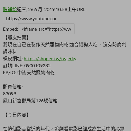
腦補給
週三, 26 6 月, 2019 10:58上午
URL:
Embed:
【蝦皮拍賣】
我現在自己在製作天然寵物肉乾 適合貓狗人吃 ，沒有防腐劑
調味料
蝦皮網址:
https://shopee.tw/twjerky
訂購LINE: 0900109282
FB/IG: 中崙天然寵物肉乾
郵寄信箱:
83099
鳳山新富郵局第126號信箱
【今日內容】
在這個影音當道的年代，追劇看電影已經成為生活中的必需