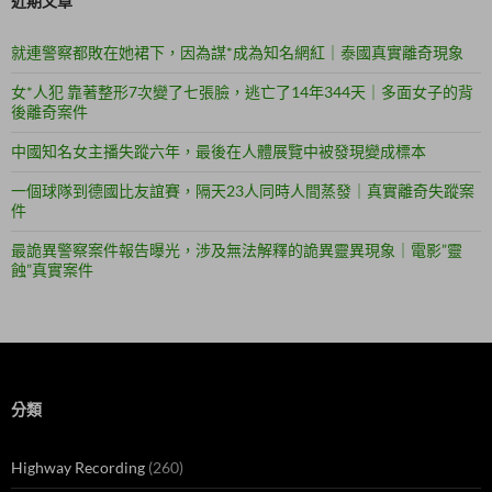
近期文章
就連警察都敗在她裙下，因為謀*成為知名網紅｜泰國真實離奇現象
女*人犯 靠著整形7次變了七張臉，逃亡了14年344天｜多面女子的背
後離奇案件
中國知名女主播失蹤六年，最後在人體展覽中被發現變成標本
一個球隊到德國比友誼賽，隔天23人同時人間蒸發｜真實離奇失蹤案
件
最詭異警察案件報告曝光，涉及無法解釋的詭異靈異現象｜電影”靈
蝕”真實案件
分類
Highway Recording
(260)