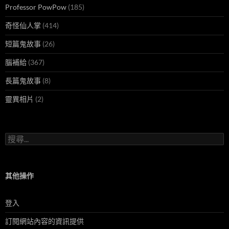
Professor PowPow
(185)
奇怪仙人掌
(414)
短篇鬼故事
(26)
腦補給
(367)
長篇鬼故事
(8)
靈異相片
(2)
搜
尋
關
鍵
字:
其他操作
登入
訂閱網站內容的資訊提供