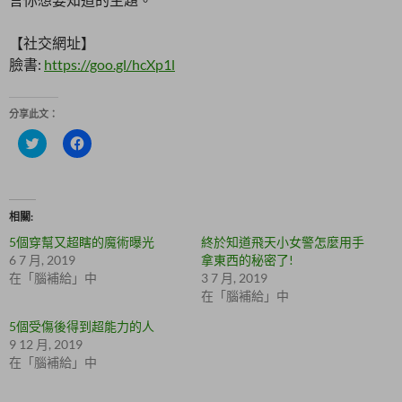
【社交網址】
臉書:
https://goo.gl/hcXp1l
分享此文：
分
按
享
一
到
下
T
以
w
分
i
享
t
至
相關
t
F
e
a
5個穿幫又超瞎的魔術曝光
終於知道飛天小女警怎麼用手
r
c
(
e
6 7 月, 2019
拿東西的秘密了!
在
b
在「腦補給」中
3 7 月, 2019
新
o
視
o
在「腦補給」中
窗
k
中
(
5個受傷後得到超能力的人
開
在
啟
新
9 12 月, 2019
)
視
在「腦補給」中
窗
中
開
啟