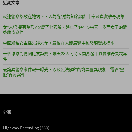
近期文章
就連警察都敗在她裙下，因為謀*成為知名網紅｜泰國真實離奇現象
女*人犯 靠著整形7次變了七張臉，逃亡了14年344天｜多面女子的背
後離奇案件
中國知名女主播失蹤六年，最後在人體展覽中被發現變成標本
一個球隊到德國比友誼賽，隔天23人同時人間蒸發｜真實離奇失蹤案
件
最詭異警察案件報告曝光，涉及無法解釋的詭異靈異現象｜電影”靈
蝕”真實案件
分類
Highway Recording
(260)