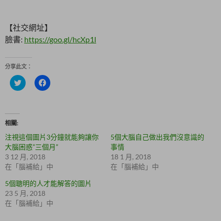
【社交網址】
臉書:
https://goo.gl/hcXp1l
分享此文：
分
按
享
一
到
下
T
以
w
分
i
享
t
至
相關
t
F
e
a
注視這個圖片3分鐘就能夠讓你
5個大腦自己做出我們沒意識的
r
c
(
e
大腦困惑”三個月”
事情
在
b
3 12 月, 2018
18 1 月, 2018
新
o
視
o
在「腦補給」中
在「腦補給」中
窗
k
中
(
5個聰明的人才能解答的圖片
開
在
啟
新
23 5 月, 2018
)
視
在「腦補給」中
窗
中
開