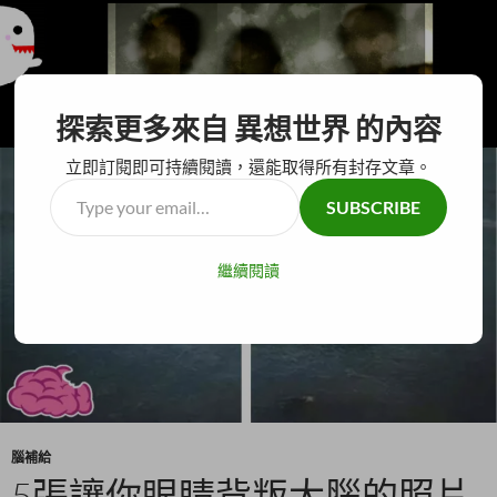
搜
異想世界
探索更多來自 異想世界 的內容
尋
跳
主要選單
至
立即訂閱即可持續閱讀，還能取得所有封存文章。
主
Type
SUBSCRIBE
要
your
內
email…
容
繼續閱讀
腦補給
5張讓你眼睛背叛大腦的照片