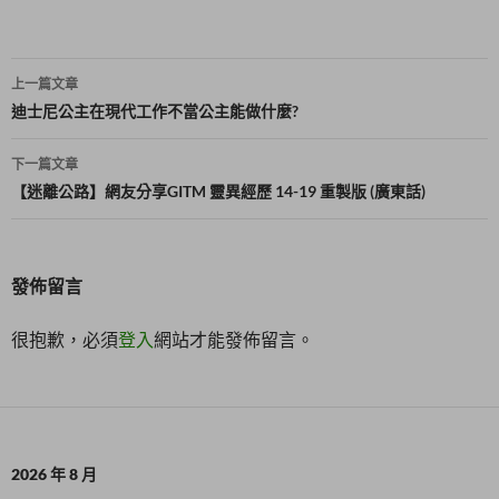
啟
)
文
上一篇文章
章
迪士尼公主在現代工作不當公主能做什麼?
導
下一篇文章
覽
【迷離公路】網友分享GITM 靈異經歷 14-19 重製版 (廣東話)
發佈留言
很抱歉，必須
登入
網站才能發佈留言。
2026 年 8 月