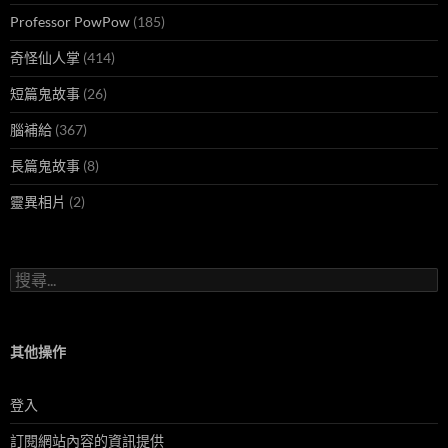
Professor PowPow
(185)
奇怪仙人掌
(414)
短篇鬼故事
(26)
腦補給
(367)
長篇鬼故事
(8)
靈異相片
(2)
搜
尋
關
鍵
字:
其他操作
登入
訂閱網站內容的資訊提供