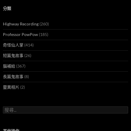
分類
Highway Recording
(260)
Professor PowPow
(185)
奇怪仙人掌
(414)
短篇鬼故事
(26)
腦補給
(367)
長篇鬼故事
(8)
靈異相片
(2)
搜
尋
關
鍵
字:
其他操作