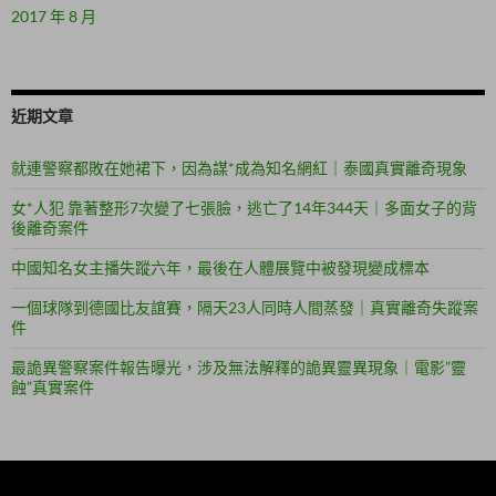
2017 年 8 月
近期文章
就連警察都敗在她裙下，因為謀*成為知名網紅｜泰國真實離奇現象
女*人犯 靠著整形7次變了七張臉，逃亡了14年344天｜多面女子的背
後離奇案件
中國知名女主播失蹤六年，最後在人體展覽中被發現變成標本
一個球隊到德國比友誼賽，隔天23人同時人間蒸發｜真實離奇失蹤案
件
最詭異警察案件報告曝光，涉及無法解釋的詭異靈異現象｜電影”靈
蝕”真實案件