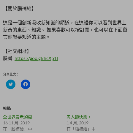
【關於腦補給】
這是一個創新吸收新知識的頻道，在這裡你可以看到世界上
新奇的東西、知識。 如果喜歡可以按訂閱，也可以在下面留
言你想要知道的主題。
【社交網址】
臉書:
https://goo.gl/hcXp1l
分享此文：
分
按
享
一
到
下
T
以
w
分
i
享
t
至
相關
t
F
e
a
全世界最老的樹
愚人節快樂。
r
c
(
e
16 11 月, 2019
1 4 月, 2019
在
b
在「腦補給」中
在「腦補給」中
新
o