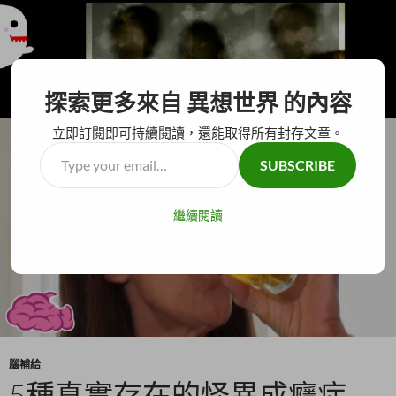
搜
異想世界
探索更多來自 異想世界 的內容
尋
跳
主要選單
至
立即訂閱即可持續閱讀，還能取得所有封存文章。
主
Type
SUBSCRIBE
要
your
內
email…
容
繼續閱讀
腦補給
5種真實存在的怪異成癮症