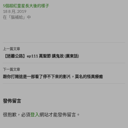
視
o
窗
k
5個超紅童星長大後的樣子
中
(
18 8 月, 2019
開
在
啟
新
在「腦補給」中
)
視
窗
中
開
啟
)
文
上一篇文章
章
【迷離公路】ep111 萬聖節 講鬼故 (廣東話)
導
下一篇文章
覽
跟你打賭這是一部看了停不下來的影片，莫名的怪異療癒
發佈留言
很抱歉，必須
登入
網站才能發佈留言。