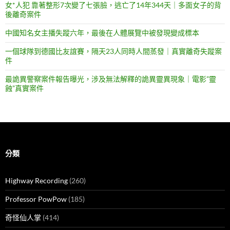
女*人犯 靠著整形7次變了七張臉，逃亡了14年344天｜多面女子的背
後離奇案件
中國知名女主播失蹤六年，最後在人體展覽中被發現變成標本
一個球隊到德國比友誼賽，隔天23人同時人間蒸發｜真實離奇失蹤案
件
最詭異警察案件報告曝光，涉及無法解釋的詭異靈異現象｜電影”靈
蝕”真實案件
分類
Highway Recording
(260)
Professor PowPow
(185)
奇怪仙人掌
(414)