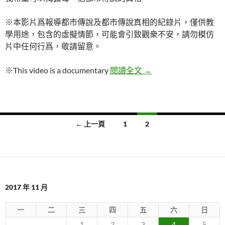
※本影片爲報導都市傳說及都市傳說真相的紀錄片，僅供教
學用途，包含的虛擬情節，可能會引致觀衆不安，請勿模仿
片中任何行爲，敬請留意。
【都市傳說真相】八尺大
※This video is a documentary
閱讀全文
→
文
← 上一頁
1
2
章
導
覽
2017 年 11 月
一
二
三
四
五
六
日
1
2
3
4
5