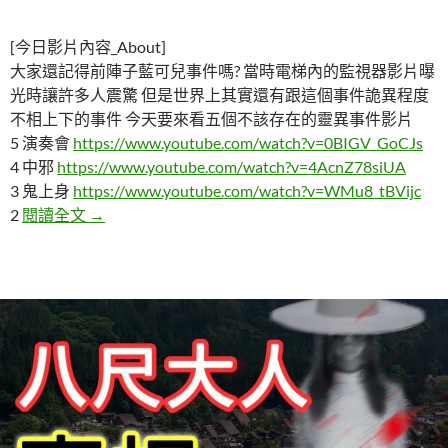
[今日影片內容_About]
大家還記得前陣子藍可兒事件嗎? 當時電梯內的監視器影片曝
光時讓許多人震驚 但是世界上其實還有跟這個事件詭異程度
不相上下的事件 今天要來看五個不該存在的靈異事件影片
5 演奏會
https://www.youtube.com/watch?v=0BIGV_GoCJs
4 中邪
https://www.youtube.com/watch?v=4AcnZ78siUA
3 鬼上身
https://www.youtube.com/watch?v=WMu8_tBVijc
五個不該存在的靈異事件影片
2
閱讀全文
→