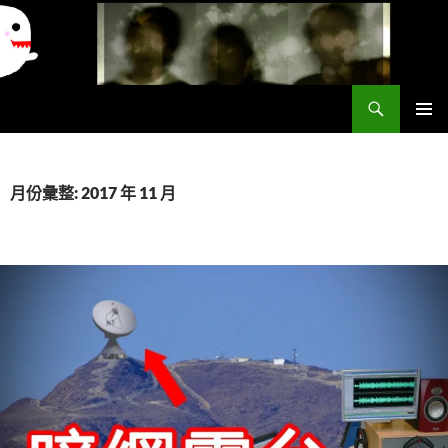
搜
異想世界
尋
跳
主要選單
至
主
要
月份彙整: 2017 年 11 月
內
容