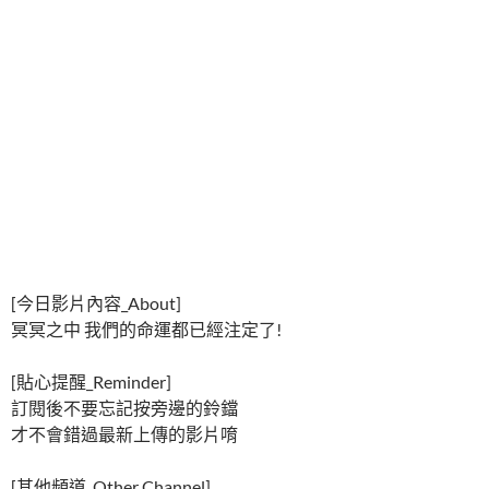
[今日影片內容_About]
冥冥之中 我們的命運都已經注定了!
[貼心提醒_Reminder]
訂閱後不要忘記按旁邊的鈴鐺
才不會錯過最新上傳的影片唷
[其他頻道_Other Channel]