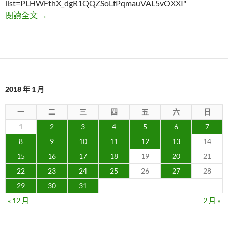
list=PLHWFthX_dgR1QQZSoLfPqmauVAL5vOXXI"
這張照片預言了三個小孩的慘不忍睹悲劇｜Ep7
閱讀全文
→
2018 年 1 月
一
二
三
四
五
六
日
1
2
3
4
5
6
7
8
9
10
11
12
13
14
15
16
17
18
19
20
21
22
23
24
25
26
27
28
29
30
31
« 12 月
2 月 »