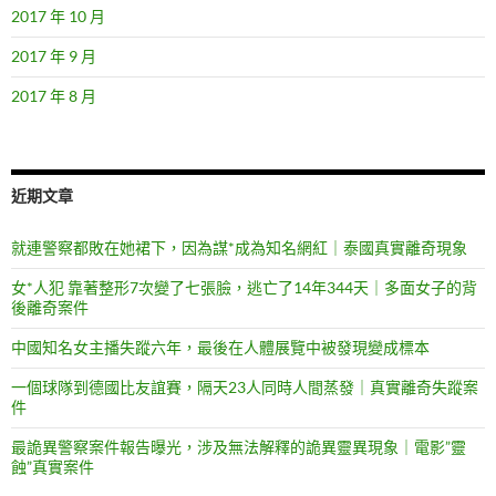
2017 年 10 月
2017 年 9 月
2017 年 8 月
近期文章
就連警察都敗在她裙下，因為謀*成為知名網紅｜泰國真實離奇現象
女*人犯 靠著整形7次變了七張臉，逃亡了14年344天｜多面女子的背
後離奇案件
中國知名女主播失蹤六年，最後在人體展覽中被發現變成標本
一個球隊到德國比友誼賽，隔天23人同時人間蒸發｜真實離奇失蹤案
件
最詭異警察案件報告曝光，涉及無法解釋的詭異靈異現象｜電影”靈
蝕”真實案件