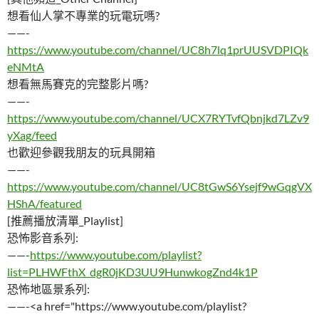
想看仙人掌不專業的玩電玩嗎?
——-
https://www.youtube.com/channel/UC8h7lq1prUUSVDPIQk
eNMtA
想看無馬賽克的完整影片嗎?
——-
https://www.youtube.com/channel/UCX7RYTvfQbnjkd7LZv9
yXag/feed
也歡迎參觀我朋友的玩具開箱
——-
https://www.youtube.com/channel/UC8tGwS6Ysejf9wGqgVX
HShA/featured
[推薦播放清單_Playlist]
恐怖影音系列:
——-
https://www.youtube.com/playlist?
list=PLHWFthX_dgR0jKD3UU9HunwkogZnd4k1P
恐怖地區景系列:
——-<a href="https://www.youtube.com/playlist?