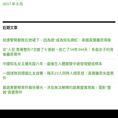
2017 年 8 月
近期文章
就連警察都敗在她裙下，因為謀*成為知名網紅｜泰國真實離奇現象
女*人犯 靠著整形7次變了七張臉，逃亡了14年344天｜多面女子的背
後離奇案件
中國知名女主播失蹤六年，最後在人體展覽中被發現變成標本
一個球隊到德國比友誼賽，隔天23人同時人間蒸發｜真實離奇失蹤案
件
最詭異警察案件報告曝光，涉及無法解釋的詭異靈異現象｜電影”靈
蝕”真實案件