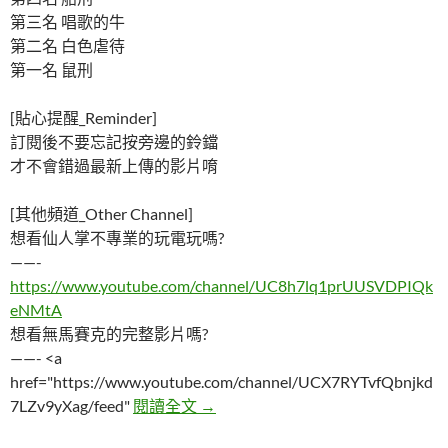
第三名 唱歌的牛
第二名 白色虐待
第一名 鼠刑
[貼心提醒_Reminder]
訂閱後不要忘記按旁邊的鈴鐺
才不會錯過最新上傳的影片唷
[其他頻道_Other Channel]
想看仙人掌不專業的玩電玩嗎?
——-
https://www.youtube.com/channel/UC8h7lq1prUUSVDPIQk
eNMtA
想看無馬賽克的完整影片嗎?
——- <a
href="https://www.youtube.com/channel/UCX7RYTvfQbnjkd
五大讓人無法想像的古代刑罰器具
7LZv9yXag/feed"
閱讀全文
→