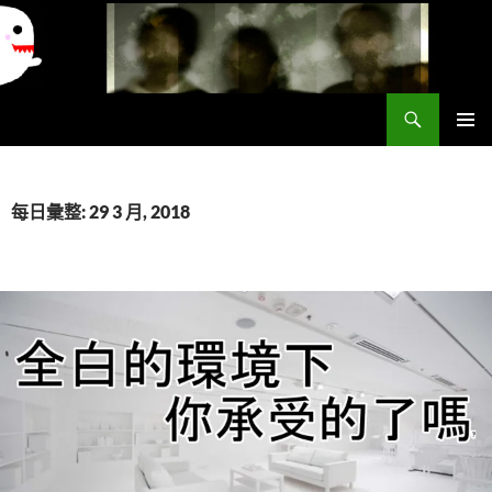
搜
異想世界
尋
跳
主要選單
至
主
要
每日彙整: 29 3 月, 2018
內
容