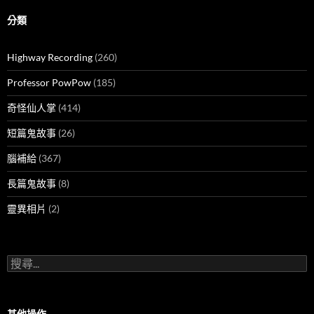
分類
Highway Recording
(260)
Professor PowPow
(185)
奇怪仙人掌
(414)
短篇鬼故事
(26)
腦補給
(367)
長篇鬼故事
(8)
靈異相片
(2)
搜
尋
關
鍵
字:
其他操作