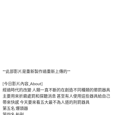
**此部影片是重新製作過重新上傳的**
[今日影片內容_About]
經過時代的改變 人類一直不斷的在創造不同種類的懲罰器具
主要用來折磨處罰和探聽消息 甚至有人使用這些器具給自己
帶來快感 今天要來看五大最不為人道的刑罰器具
第五名 爆頭器
第四名 船刑