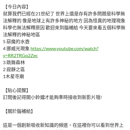
【今日內容】
就算我們已經在21世紀了 世界上還是存有許多問題是科學無
法解釋的 像是地球上有許多神秘的地方 因為怪異的地理現象
科學也無法解釋原因 歡迎來到腦補給 今天要來看五個科學無
法解釋的神秘地區
5 惡魔的水壺
4 挪威光現象
https://www.youtube.com/watch?
v=RR2TRGq2Zec
3 跳舞森林
2 寂靜之區
1木星寺廟
【貼心提醒】
訂閱後記得開小鈴鐺才能夠準時接收到新影片哦!
【關於腦補給】
這是一個創新吸收新知識的頻道，在這裡你可以看到世界上