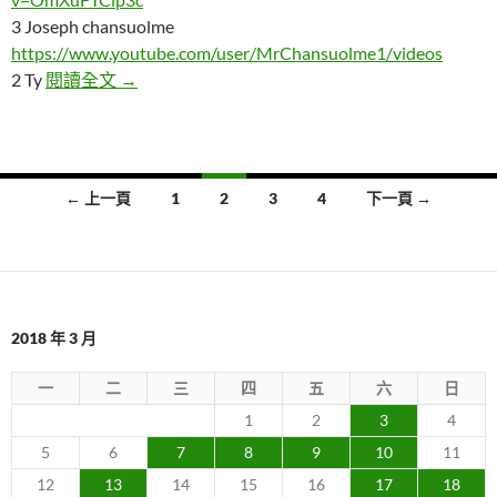
3 Joseph chansuolme
https://www.youtube.com/user/MrChansuolme1/videos
四個在家中拍攝到無法解釋的靈異現象
2 Ty
閱讀全文
→
文
← 上一頁
1
2
3
4
下一頁 →
章
導
覽
2018 年 3 月
一
二
三
四
五
六
日
1
2
3
4
5
6
7
8
9
10
11
12
13
14
15
16
17
18