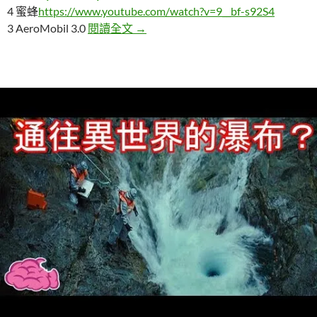
4 蜜蜂
https://www.youtube.com/watch?v=9__bf-s92S4
5個令人難以置信的未來交通概念
3 AeroMobil 3.0
閱讀全文
→