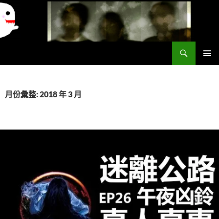
搜
異想世界
尋
跳
主要選單
至
主
要
月份彙整: 2018 年 3 月
內
容