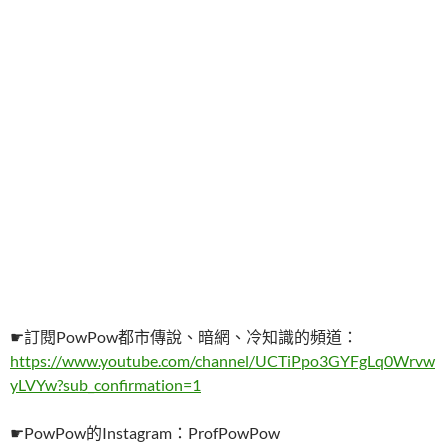
☛訂閱PowPow都市傳說、暗網、冷知識的頻道：
https://www.youtube.com/channel/UCTiPpo3GYFgLq0Wrvw
yLVYw?sub_confirmation=1
☛PowPow的Instagram：ProfPowPow