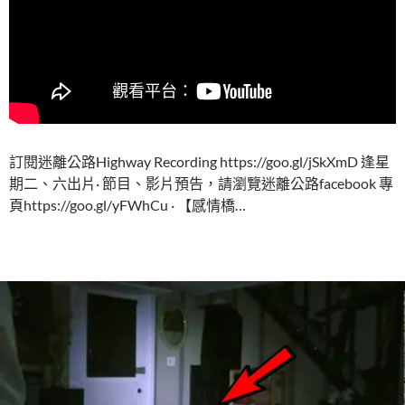
訂閱迷離公路Highway Recording https://goo.gl/jSkXmD 逢星
期二、六出片· 節目、影片預告，請瀏覽迷離公路facebook 專
頁https://goo.gl/yFWhCu · 【感情橋…