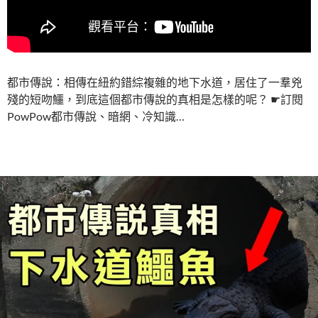
都市傳說：相傳在紐約錯綜複雜的地下水道，居住了一羣兇
殘的短吻鱷，到底這個都市傳說的真相是怎樣的呢？ ☛訂閱
PowPow都市傳說、暗網、冷知識…