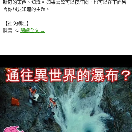
新奇的東西、知識。 如果喜歡可以按訂閱，也可以在下面留
言你想要知道的主題。
【社交網址】
5個科學無法解釋的神秘地區
臉書: <a
閱讀全文
→