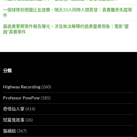
一個球隊到德國比友誼賽，隔天23人同時人間蒸發｜真實離奇失蹤案
件
最詭異警察案件報告曝光，涉及無法解釋的詭異靈異現象｜電影”靈
蝕”真實案件
分類
Highway Recording
(260)
Professor PowPow
(185)
奇怪仙人掌
(414)
短篇鬼故事
(26)
腦補給
(367)