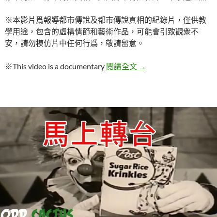
※本影片爲報導都市傳說及都市傳說真相的紀錄片，僅供教
學用途，包含的虛構情節和藝術作品，可能會引致觀衆不
安，請勿模仿片中任何行爲，敬請留意。
【都市傳說真相】下水道
※This video is a documentary
閱讀全文
→