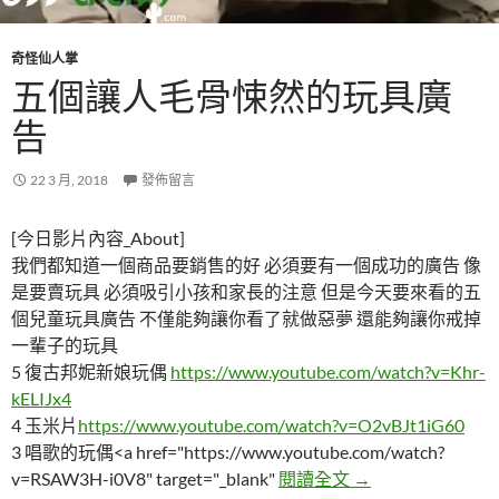
奇怪仙人掌
五個讓人毛骨悚然的玩具廣
告
22 3 月, 2018
發佈留言
[今日影片內容_About]
我們都知道一個商品要銷售的好 必須要有一個成功的廣告 像
是要賣玩具 必須吸引小孩和家長的注意 但是今天要來看的五
個兒童玩具廣告 不僅能夠讓你看了就做惡夢 還能夠讓你戒掉
一輩子的玩具
5 復古邦妮新娘玩偶
https://www.youtube.com/watch?v=Khr-
kELIJx4
4 玉米片
https://www.youtube.com/watch?v=O2vBJt1iG60
3 唱歌的玩偶<a href="https://www.youtube.com/watch?
五個讓人毛骨悚然
v=RSAW3H-i0V8" target="_blank"
閱讀全文
→