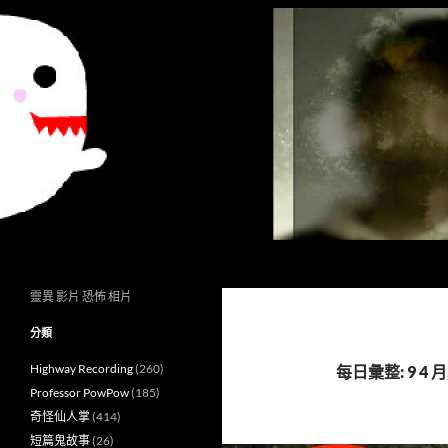
搜
異想世界
尋
靈異 影片 恐怖 相片
分類
Highway Recording
(260)
每日彙整: 9 4 月,
Professor PowPow
(185)
奇怪仙人掌
(414)
短篇鬼故事
(26)