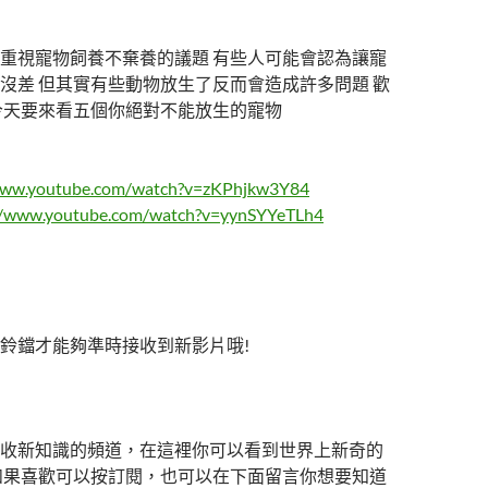
重視寵物飼養不棄養的議題 有些人可能會認為讓寵
沒差 但其實有些動物放生了反而會造成許多問題 歡
今天要來看五個你絕對不能放生的寵物
www.youtube.com/watch?v=zKPhjkw3Y84
//www.youtube.com/watch?v=yynSYYeTLh4
鈴鐺才能夠準時接收到新影片哦!
收新知識的頻道，在這裡你可以看到世界上新奇的
如果喜歡可以按訂閱，也可以在下面留言你想要知道