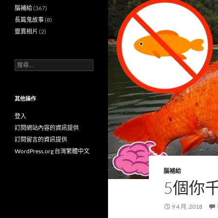
腦補給
(367)
長篇鬼故事
(8)
靈異相片
(2)
搜
尋
關
鍵
字:
其他操作
登入
訂閱網站內容的資訊提供
訂閱留言的資訊提供
WordPress.org 台灣繁體中文
腦補給
5個你
9 4 月, 2018