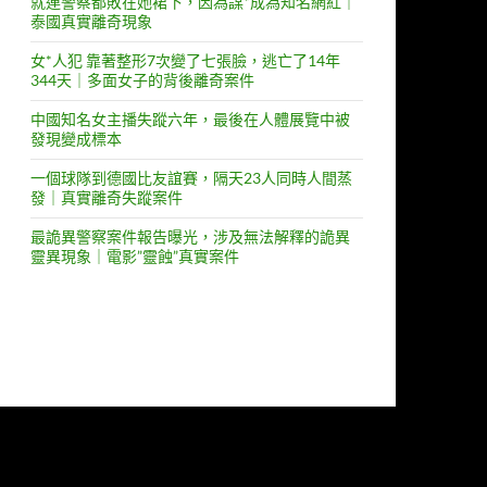
就連警察都敗在她裙下，因為謀*成為知名網紅｜
泰國真實離奇現象
女*人犯 靠著整形7次變了七張臉，逃亡了14年
344天｜多面女子的背後離奇案件
中國知名女主播失蹤六年，最後在人體展覽中被
發現變成標本
一個球隊到德國比友誼賽，隔天23人同時人間蒸
發｜真實離奇失蹤案件
最詭異警察案件報告曝光，涉及無法解釋的詭異
靈異現象｜電影”靈蝕”真實案件