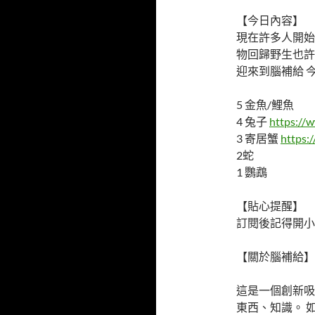
【今日內容】
現在許多人開始
物回歸野生也許
迎來到腦補給 
5 金魚/鯉魚
4 兔子
https://
3 寄居蟹
https:
2蛇
1 鸚鵡
【貼心提醒】
訂閱後記得開小
【關於腦補給】
這是一個創新吸
東西、知識。 