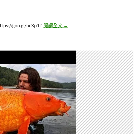
5個你千萬不能亂放生的寵物
tps://goo.gl/hcXp1l"
閱讀全文
→