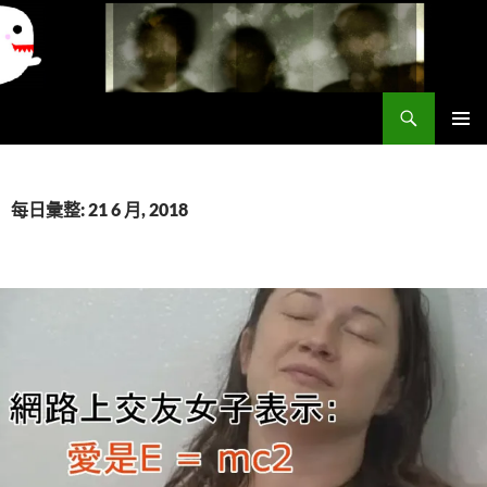
搜
異想世界
尋
跳
主要選單
至
主
要
每日彙整: 21 6 月, 2018
內
容