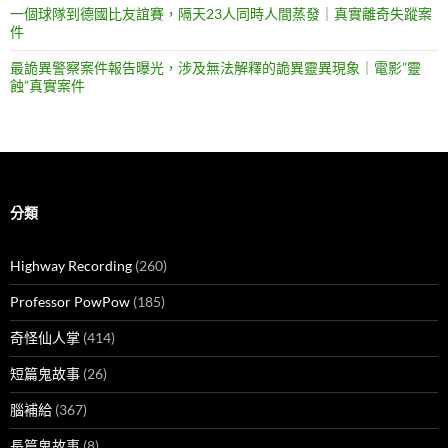
一個球隊到德國比友誼賽，隔天23人同時人間蒸發｜真實離奇失蹤案
件
最詭異警察案件報告曝光，涉及無法解釋的詭異靈異現象｜電影”靈
蝕”真實案件
分類
Highway Recording
(260)
Professor PowPow
(185)
奇怪仙人掌
(414)
短篇鬼故事
(26)
腦補給
(367)
長篇鬼故事
(8)