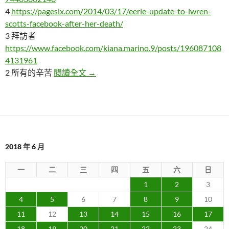
4
https://pagesix.com/2014/03/17/eerie-update-to-lwren-
scotts-facebook-after-her-death/
3 拜訪者
https://www.facebook.com/kiana.marino.9/posts/196087108
4131961
五個在網路上發生的不安的事件
2 所有的辛苦
閱讀全文
→
2018 年 6 月
一
二
三
四
五
六
日
1
2
3
4
5
6
7
8
9
10
11
12
13
14
15
16
17
18
19
20
21
22
23
24