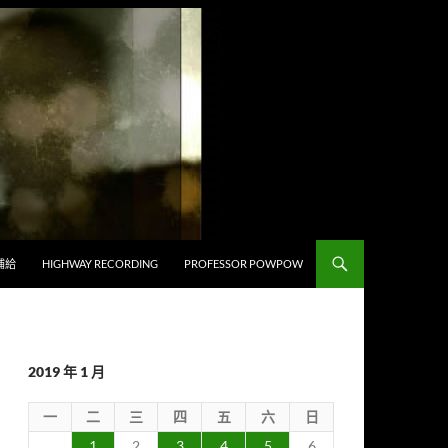
補給
HIGHWAY RECORDING
PROFESSOR POWPOW
2019 年 1 月
一
二
三
四
五
六
日
1
2
3
4
5
6