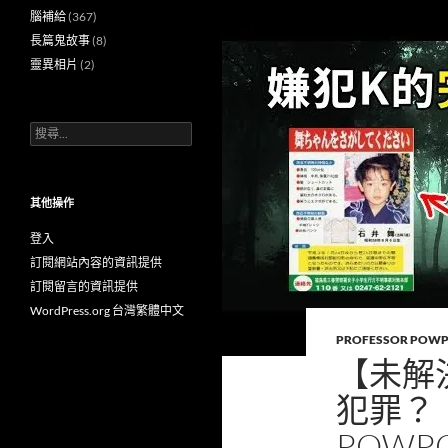
腦補給
(367)
長篇鬼故事
(8)
靈異相片
(2)
搜
尋
關
鍵
字:
其他操作
登入
訂閱網站內容的資訊提供
訂閱留言的資訊提供
WordPress.org 台灣繁體中文
PROFESSOR POW
【未解
犯罪？
POWP