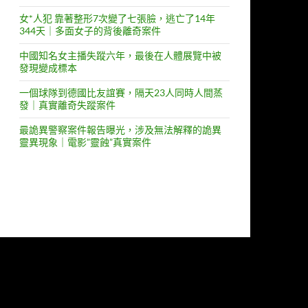
女*人犯 靠著整形7次變了七張臉，逃亡了14年
344天｜多面女子的背後離奇案件
中國知名女主播失蹤六年，最後在人體展覽中被
發現變成標本
一個球隊到德國比友誼賽，隔天23人同時人間蒸
發｜真實離奇失蹤案件
最詭異警察案件報告曝光，涉及無法解釋的詭異
靈異現象｜電影”靈蝕”真實案件