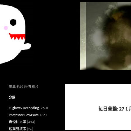
搜
異想世界
尋
靈異 影片 恐怖 相片
分類
Highway Recording
(260)
每日彙整: 27 1 月
Professor PowPow
(185)
奇怪仙人掌
(414)
短篇鬼故事
(26)