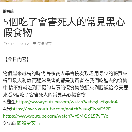
腦補給
5個吃了會害死人的常見黑心
假食物
14 1 月, 2019
發佈留言
【今日內容】
物價越來越高的時代 許多商人學會投機取巧 用最少的花費來
得到最大利益 而通常受害的都是消費者 在我們吃進去的食物
中 搞不好就吃到了假的有毒的假食物 歡迎來到腦補給 今天要
來看5個吃了會害死人的常見黑心假食物
5 雞蛋
https://www.youtube.com/watch?v=bcgH6fgedoA
4 米
https://www.youtube.com/watch?v=agFIv6f0S2E
https://www.youtube.com/watch?v=SMQ6157vFYo
5個吃了會害死人的常見黑心假食物
3 豆腐
閱讀全文
→