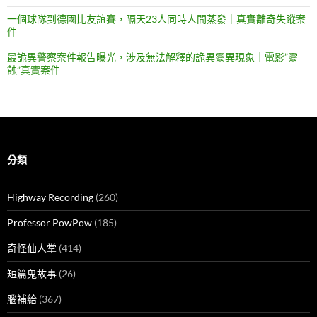
一個球隊到德國比友誼賽，隔天23人同時人間蒸發｜真實離奇失蹤案
件
最詭異警察案件報告曝光，涉及無法解釋的詭異靈異現象｜電影”靈
蝕”真實案件
分類
Highway Recording
(260)
Professor PowPow
(185)
奇怪仙人掌
(414)
短篇鬼故事
(26)
腦補給
(367)