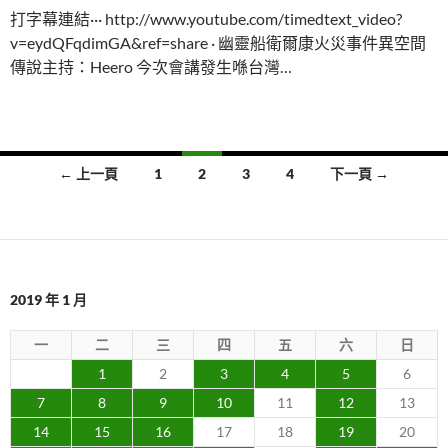
打字幕連結··· http://www.youtube.com/timedtext_video?
v=eydQFqdimGA&ref=share · 幽靈船衛爾康火災事件異空間
傳說主持：Heero 今次會講發生喺台灣…
文
← 上一頁
1
2
3
4
下一頁 →
章
導
覽
2019 年 1 月
一
二
三
四
五
六
日
1
2
3
4
5
6
7
8
9
10
11
12
13
14
15
16
17
18
19
20