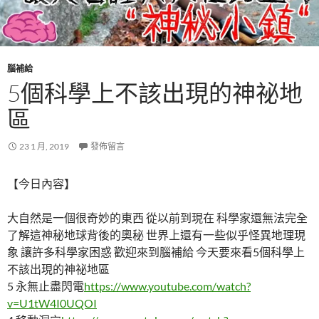
腦補給
5個科學上不該出現的神祕地
區
23 1 月, 2019
發佈留言
【今日內容】
大自然是一個很奇妙的東西 從以前到現在 科學家還無法完全
了解這神秘地球背後的奧秘 世界上還有一些似乎怪異地理現
象 讓許多科學家困惑 歡迎來到腦補給 今天要來看5個科學上
不該出現的神祕地區
5 永無止盡閃電
https://www.youtube.com/watch?
v=U1tW4I0UQOI