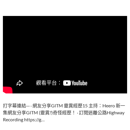
打字幕連結··· · 網友分享GITM 靈異經歷15 主持：Heero 新一
集網友分享GITM (靈異?)奇怪經歷！ · 訂閱迷離公路Highway
Recording https://g…