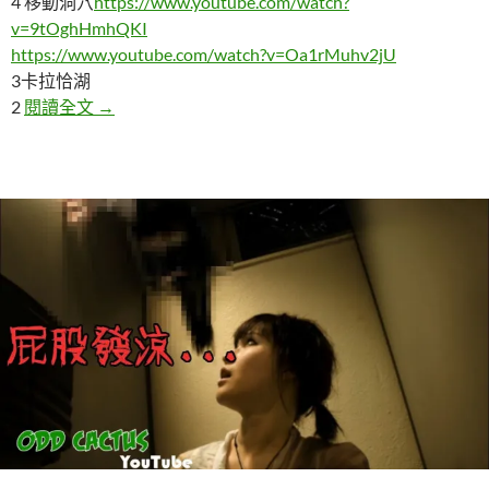
4 移動洞穴
https://www.youtube.com/watch?
v=9tOghHmhQKI
https://www.youtube.com/watch?v=Oa1rMuhv2jU
3卡拉恰湖
5個科學上不該出現的神祕地區
2
閱讀全文
→