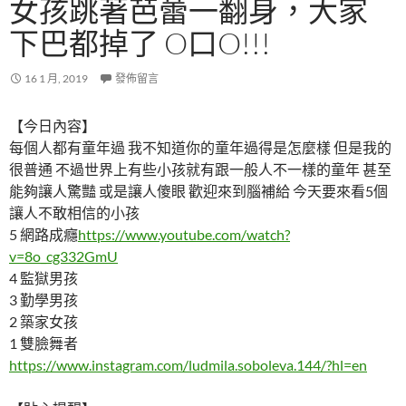
女孩跳著芭蕾一翻身，大家
下巴都掉了 O口O!!!
16 1 月, 2019
發佈留言
【今日內容】
每個人都有童年過 我不知道你的童年過得是怎麼樣 但是我的
很普通 不過世界上有些小孩就有跟一般人不一樣的童年 甚至
能夠讓人驚豔 或是讓人傻眼 歡迎來到腦補給 今天要來看5個
讓人不敢相信的小孩
5 網路成癮
https://www.youtube.com/watch?
v=8o_cg332GmU
4 監獄男孩
3 勤學男孩
2 築家女孩
1 雙臉舞者
https://www.instagram.com/ludmila.soboleva.144/?hl=en