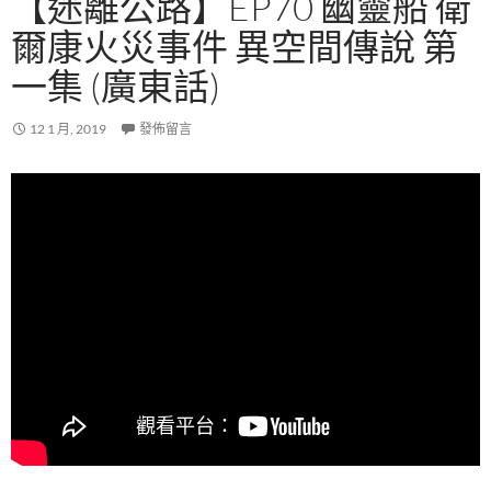
【迷離公路】EP70 幽靈船 衛
爾康火災事件 異空間傳說 第
一集 (廣東話)
12 1 月, 2019
發佈留言