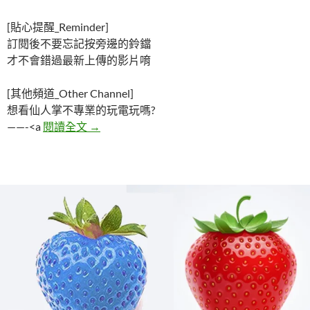
[貼心提醒_Reminder]
訂閱後不要忘記按旁邊的鈴鐺
才不會錯過最新上傳的影片唷
[其他頻道_Other Channel]
想看仙人掌不專業的玩電玩嗎?
五個讓人不敢使用的馬桶恐怖故事
——-<a
閱讀全文
→