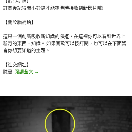
【貼心提醒】
訂閱後記得開小鈴鐺才能夠準時接收到新影片哦!
【關於腦補給】
這是一個創新吸收新知識的頻道，在這裡你可以看到世界上
新奇的東西、知識。 如果喜歡可以按訂閱，也可以在下面留
言你想要知道的主題。
【社交網址】
女孩跳著芭蕾一翻身，大家下巴都掉了 O口O!!!
臉書:
閱讀全文
→