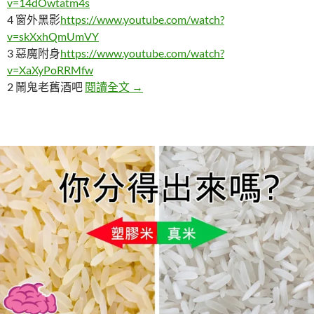
v=14dOwtatm4s
4 窗外黑影
https://www.youtube.com/watch?
v=skXxhQmUmVY
3 惡魔附身
https://www.youtube.com/watch?
v=XaXyPoRRMfw
五個讓人害怕的鬼異影片
2 鬧鬼老舊酒吧
閱讀全文
→