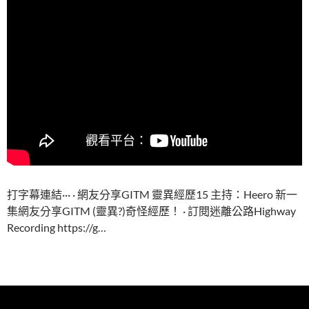
打字幕連結··· · 網友分享GITM 靈異經歷15 主持：Heero 新一
集網友分享GITM (靈異?)奇怪經歷！ · 訂閱迷離公路Highway
Recording https://g…