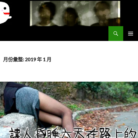
搜
異想世界
尋
跳
主要選單
至
主
要
月份彙整: 2019 年 1 月
內
容