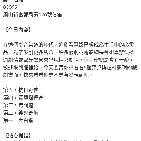
83099
鳳山新富郵局第126號信箱
【今日內容】
在這個影音當道的年代，追劇看電影已經成為生活中的必需
品，為了吸引更多觀眾，許多戲劇或電影總是會想盡辦法透
過劇情或聲光效果來呈現精彩劇情，但百密總是會有一疏，
歡迎來到腦補給，今天要帶你來看看5個穿幫與超神邏輯的戲
劇畫面，快來看看你是不是有發現到吧。
第五，抗日奇俠
第四，寶蓮燈傳奇
第三，無間道
第二，神鬼奇航
第一，大白鯊
【貼心提醒】