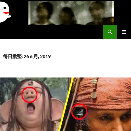
搜
異想世界
尋
跳
主要選單
至
主
要
每日彙整: 26 6 月, 2019
內
容