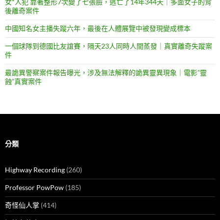
女*人犯 靠著整形7次變了七張臉，逃亡了14年344天｜多面女子的背
後離奇案件
中國知名女主播失蹤六年，最後在人體展覽中被發現變成標本
一個球隊到德國比友誼賽，隔天23人同時人間蒸發｜真實離奇失蹤案
件
最詭異警察案件報告曝光，涉及無法解釋的詭異靈異現象｜電影”靈
蝕”真實案件
分類
Highway Recording
(260)
Professor PowPow
(185)
奇怪仙人掌
(414)