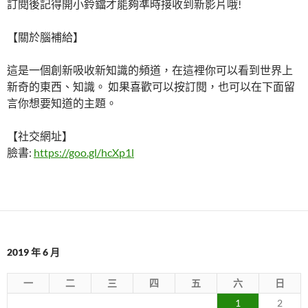
訂閱後記得開小鈴鐺才能夠準時接收到新影片哦!
【關於腦補給】
這是一個創新吸收新知識的頻道，在這裡你可以看到世界上
新奇的東西、知識。 如果喜歡可以按訂閱，也可以在下面留
言你想要知道的主題。
【社交網址】
臉書:
https://goo.gl/hcXp1l
2019 年 6 月
一
二
三
四
五
六
日
1
2