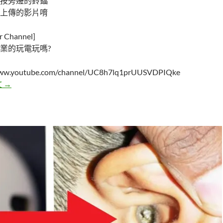
按旁邊的鈴鐺
上傳的影片唷
Channel]
業的玩電玩嗎?
/www.youtube.com/channel/UC8h7lq1prUUSVDPIQke
這個小男孩失蹤了兩年，直到他們將衣櫃拉開｜Ep18
文
→