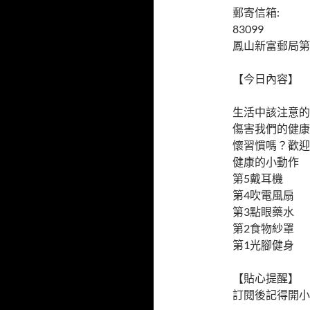
郵寄信箱:
83099
鳳山新富郵局第
【今日內容】
生活中該注意的
傷害我們的健康
懷習慣嗎？歡迎
健康的小動作
第5戴耳機
第4吹電風扇
第3點眼藥水
第2食物紗罩
第1光腳健身
【貼心提醒】
訂閱後記得開小