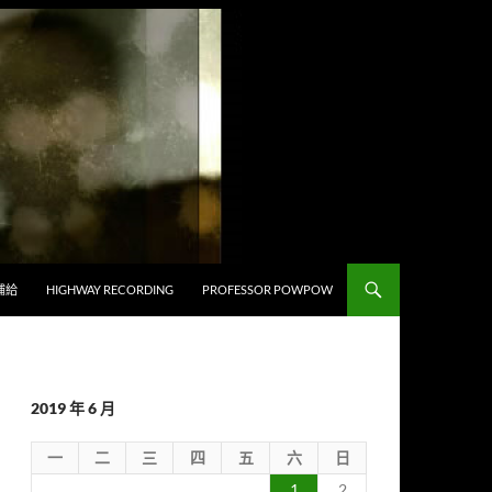
補給
HIGHWAY RECORDING
PROFESSOR POWPOW
2019 年 6 月
一
二
三
四
五
六
日
1
2