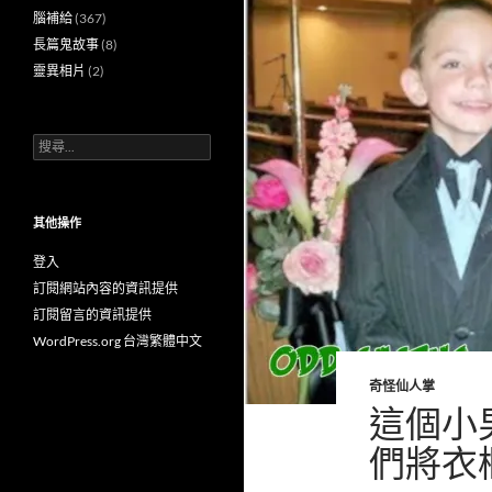
腦補給
(367)
長篇鬼故事
(8)
靈異相片
(2)
搜
尋
關
鍵
字:
其他操作
登入
訂閱網站內容的資訊提供
訂閱留言的資訊提供
WordPress.org 台灣繁體中文
奇怪仙人掌
這個小
們將衣