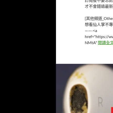
訂閱後不要忘記
才不會錯過最新
[其他頻道_Other 
想看仙人掌不專
——-<a
href="https:/
NMtA"
閱讀全