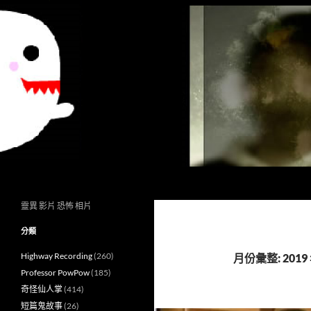
搜
異想世界
尋
靈異 影片 恐怖 相片
分類
Highway Recording
(260)
月份彙整: 2019 
Professor PowPow
(185)
奇怪仙人掌
(414)
短篇鬼故事
(26)