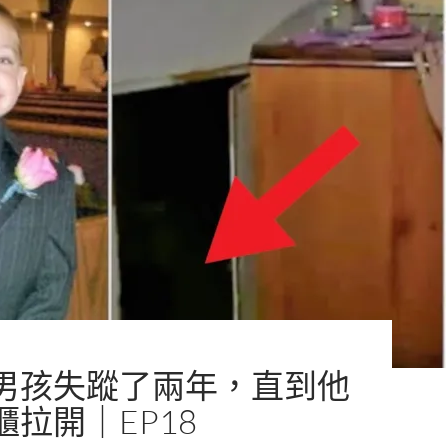
男孩失蹤了兩年，直到他
櫃拉開｜EP18