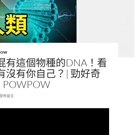
POW
混有這個物種的DNA！看
有沒有你自己？| 勁好奇
| POWPOW
發佈留言