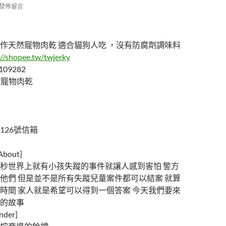
發佈留言
作天然寵物肉乾 適合貓狗人吃 ，沒有防腐劑調味料
://shopee.tw/twjerky
109282
天然寵物肉乾
126號信箱
out]
秒世界上就有小孩失蹤的事件就讓人感到害怕 警方
他們 但是並不是所有失蹤兒童案件都可以結案 就算
時間 家人就是希望可以得到一個答案 今天我們要來
的故事
der]