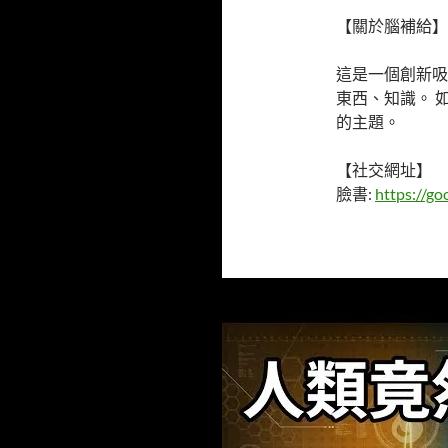
【關於腦補給】
這是一個創新吸
東西、知識。 
的主題。
【社交網址】
臉書:
https://go