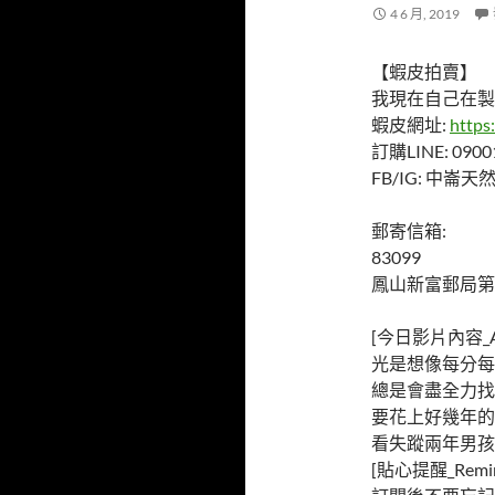
4 6 月, 2019
【蝦皮拍賣】
我現在自己在製
蝦皮網址:
https
訂購LINE: 0900
FB/IG: 中崙
郵寄信箱:
83099
鳳山新富郵局第
[今日影片內容_Ab
光是想像每分每
總是會盡全力找
要花上好幾年的
看失蹤兩年男孩
[貼心提醒_Remin