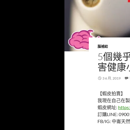
腦補給
5個幾
害健康
3 6 月, 2019
【蝦皮拍賣】
我現在自己在製
蝦皮網址:
https
訂購LINE: 0900
FB/IG: 中崙