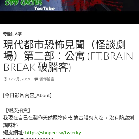
奇怪仙人掌
現代都市恐怖見聞（怪談劇
場）第二部：公寓 (FT.BRAIN
BREAK 破腦客)
12 9 月, 2019
發佈留言
[今日影片內容_About]
【蝦皮拍賣】
我現在自己在製作天然寵物肉乾 適合貓狗人吃 ，沒有防腐劑
調味料
蝦皮網址:
https://shopee.tw/twjerky