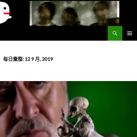
搜
異想世界
尋
跳
主要選單
至
主
要
每日彙整: 12 9 月, 2019
內
容