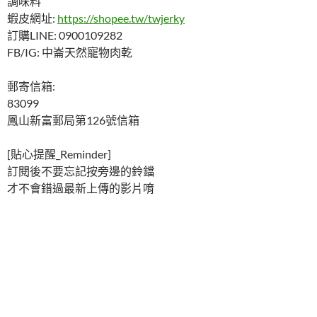
調味料
蝦皮網址:
https://shopee.tw/twjerky
訂購LINE: 0900109282
FB/IG: 中崙天然寵物肉乾
郵寄信箱:
83099
鳳山新富郵局第126號信箱
[貼心提醒_Reminder]
訂閱後不要忘記按旁邊的鈴鐺
才不會錯過最新上傳的影片唷