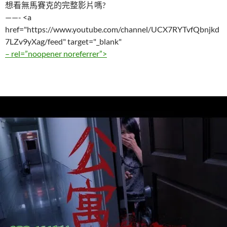
想看無馬賽克的完整影片嗎?
——- <a
href="https://www.youtube.com/channel/UCX7RYTvfQbnjkd
7LZv9yXag/feed" target="_blank"
– rel=”noopener noreferrer”>