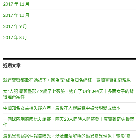
2017 年 11 月
2017 年 10 月
2017 年 9 月
2017 年 8 月
近期文章
就連警察都敗在她裙下，因為謀*成為知名網紅｜泰國真實離奇現象
女*人犯 靠著整形7次變了七張臉，逃亡了14年344天｜多面女子的背
後離奇案件
中國知名女主播失蹤六年，最後在人體展覽中被發現變成標本
一個球隊到德國比友誼賽，隔天23人同時人間蒸發｜真實離奇失蹤案
件
最詭異警察案件報告曝光，涉及無法解釋的詭異靈異現象｜電影”靈