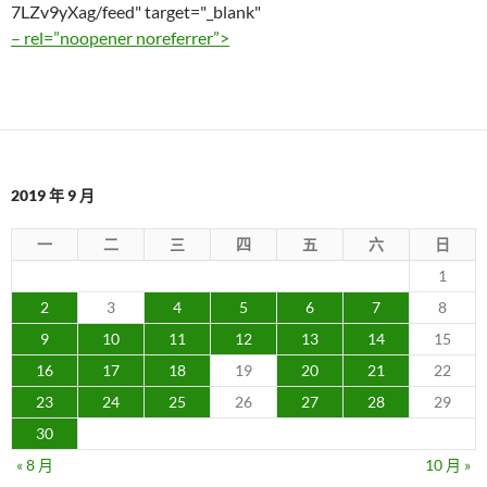
7LZv9yXag/feed" target="_blank"
– rel=”noopener noreferrer”>
2019 年 9 月
一
二
三
四
五
六
日
1
2
3
4
5
6
7
8
9
10
11
12
13
14
15
16
17
18
19
20
21
22
23
24
25
26
27
28
29
30
« 8 月
10 月 »