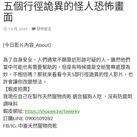
五個行徑詭異的怪人恐怖畫
面
5 9 月, 2019
發佈留言
[今日影片內容_About]
為了自身安全，人們通常不願靠近形跡可疑的人。雖然他們
當中可能也有需要幫助的，但是有時候還是交給警察處理為
妙。不相信嗎？那就來看看今天5部行徑詭異的怪人影片，也
許會讓你改變想法。
【蝦皮拍賣】
我現在自己在製作天然寵物肉乾 適合貓狗人吃 ，沒有防腐劑
調味料
蝦皮網址:
https://shopee.tw/twjerky
訂購LINE: 0900109282
FB/IG: 中崙天然寵物肉乾