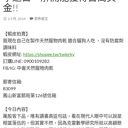
金!!
2 9 月, 2019
發佈留言
【蝦皮拍賣】
我現在自己在製作天然寵物肉乾 適合貓狗人吃 ，沒有防腐劑
調味料
蝦皮網址:
https://shopee.tw/twjerky
訂購LINE: 0900109282
FB/IG: 中崙天然寵物肉乾
郵寄信箱:
83099
鳳山新富郵局第126號信箱
【今日內容】
萬般皆下品，唯有讀書高這句話，看在現代人眼中可以說是
相當落伍的，但其實不然，因為克雷數學研究所就以高額懸