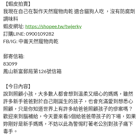
【蝦皮拍賣】
我現在自己在製作天然寵物肉乾 適合貓狗人吃 ，沒有防腐劑
調味料
蝦皮網址:
https://shopee.tw/twjerky
訂購LINE: 0900109282
FB/IG: 中崙天然寵物肉乾
郵寄信箱:
83099
鳳山新富郵局第126號信箱
【今日內容】
說到照顧小孩，大多數人都會想到溫柔又細心的媽媽，雖然
許多新手爸爸對於自己剛誕生的孩子，也會充滿愛到想悉心
照顧，只是你知道世界上有許多給爸爸照顧孩子的慘案嗎？
歡迎來到腦補給，今天要來看5個給爸爸帶孩子的下場，如果
妳剛好是新手媽媽，不妨以此為警惕盯著老公別對孩子痛下
毒手。