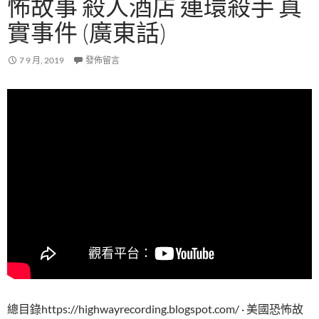
怖故事 殺人酒店 連環殺手 真
實事件 (廣東話)
7 9 月, 2019
發佈留言
總目錄https://highwayrecording.blogspot.com/ · 美國恐怖故