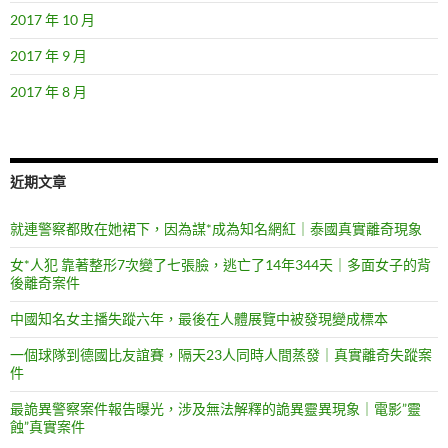
2017 年 10 月
2017 年 9 月
2017 年 8 月
近期文章
就連警察都敗在她裙下，因為謀*成為知名網紅｜泰國真實離奇現象
女*人犯 靠著整形7次變了七張臉，逃亡了14年344天｜多面女子的背
後離奇案件
中國知名女主播失蹤六年，最後在人體展覽中被發現變成標本
一個球隊到德國比友誼賽，隔天23人同時人間蒸發｜真實離奇失蹤案
件
最詭異警察案件報告曝光，涉及無法解釋的詭異靈異現象｜電影”靈
蝕”真實案件