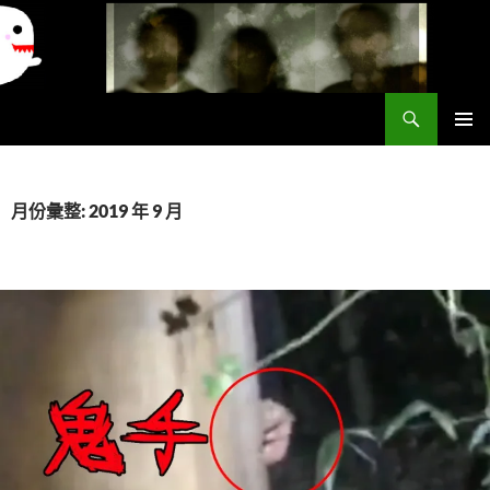
搜
異想世界
尋
跳
主要選單
至
主
要
月份彙整: 2019 年 9 月
內
容