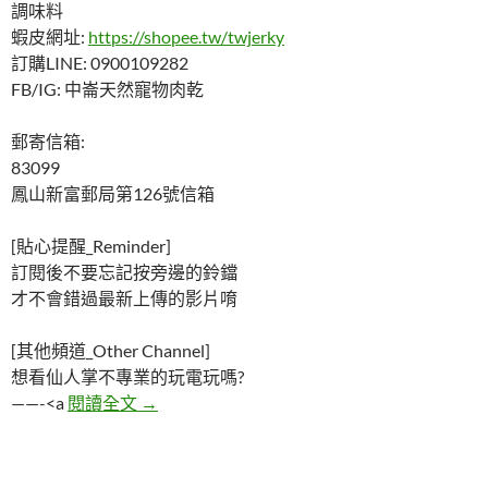
調味料
蝦皮網址:
https://shopee.tw/twjerky
訂購LINE: 0900109282
FB/IG: 中崙天然寵物肉乾
郵寄信箱:
83099
鳳山新富郵局第126號信箱
[貼心提醒_Reminder]
訂閱後不要忘記按旁邊的鈴鐺
才不會錯過最新上傳的影片唷
[其他頻道_Other Channel]
想看仙人掌不專業的玩電玩嗎?
5部你沒膽看完的恐怖短片
——-<a
閱讀全文
→