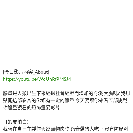
[今日影片內容_About]
https://youtu.be/WqUnRfPMSJ4
膽量是人類出生下來經過社會經歷而增加的 你夠大膽嗎? 我想
點開這部影片的你都有一定的膽量 今天要讓你來看五部挑戰
你膽量觀看的恐怖靈異影片
【蝦皮拍賣】
我現在自己在製作天然寵物肉乾 適合貓狗人吃 ，沒有防腐劑