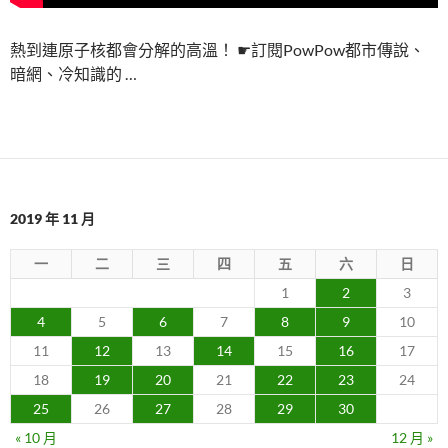
熱到連原子核都會分解的高溫！ ☛訂閱PowPow都市傳說、
暗網、冷知識的 …
2019 年 11 月
一
二
三
四
五
六
日
1
2
3
4
5
6
7
8
9
10
11
12
13
14
15
16
17
18
19
20
21
22
23
24
25
26
27
28
29
30
« 10 月
12 月 »