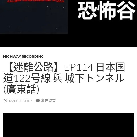
HIGHWAY RECORDING
【迷離公路】EP114 日本国
道122号線 與 城下トンネル
(廣東話)
16 11 月, 2019
發佈留言