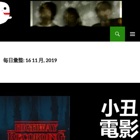
搜
異想世界
尋
跳
主要選單
至
主
要
每日彙整: 16 11 月, 2019
內
容