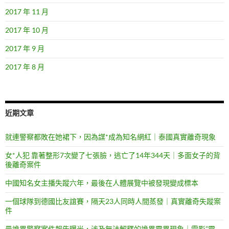
2017 年 11 月
2017 年 10 月
2017 年 9 月
2017 年 8 月
近期文章
就連警察都敗在她裙下，因為謀*成為知名網紅｜泰國真實離奇現象
女*人犯 靠著整形7次變了七張臉，逃亡了14年344天｜多面女子的背
後離奇案件
中國知名女主播失蹤六年，最後在人體展覽中被發現變成標本
一個球隊到德國比友誼賽，隔天23人同時人間蒸發｜真實離奇失蹤案
件
最詭異警察案件報告曝光，涉及無法解釋的詭異靈異現象｜電影”靈