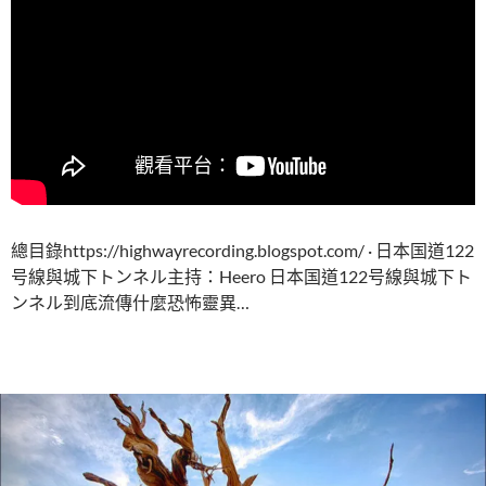
總目錄https://highwayrecording.blogspot.com/ · 日本国道122
号線與城下トンネル主持：Heero 日本国道122号線與城下ト
ンネル到底流傳什麼恐怖靈異…