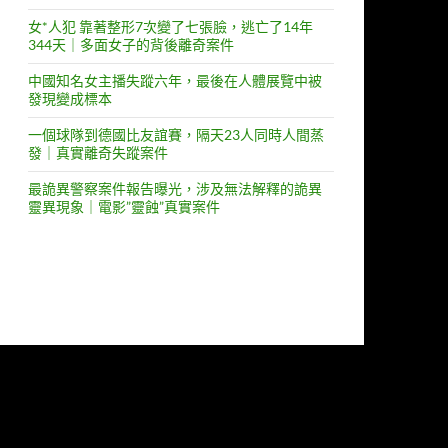
女*人犯 靠著整形7次變了七張臉，逃亡了14年
344天｜多面女子的背後離奇案件
中國知名女主播失蹤六年，最後在人體展覽中被
發現變成標本
一個球隊到德國比友誼賽，隔天23人同時人間蒸
發｜真實離奇失蹤案件
最詭異警察案件報告曝光，涉及無法解釋的詭異
靈異現象｜電影”靈蝕”真實案件