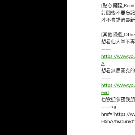
[貼心提醒_Remin
訂閱後不要忘記
才不會錯過最新
[其他頻道_Other 
想看仙人掌不專
——-
https://www.y
A
想看無馬賽克的
——-
https://www.y
eed
也歡迎參觀我朋
——-<a
href="https:/
HShA/featured