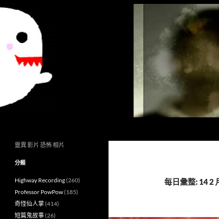
搜
異想世界
尋
靈異 影片 恐怖 相片
分類
Highway Recording
(260)
每日彙整: 14 2 月
Professor PowPow
(185)
奇怪仙人掌
(414)
短篇鬼故事
(26)