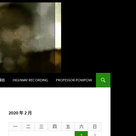
補給
HIGHWAY RECORDING
PROFESSOR POWPOW
2020 年 2 月
一
二
三
四
五
六
日
1
2