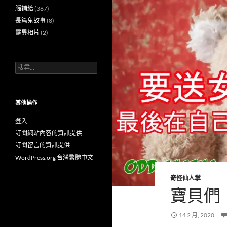
腦補給
(367)
長篇鬼故事
(8)
靈異相片
(2)
搜
尋
關
鍵
字:
其他操作
登入
訂閱網站內容的資訊提供
訂閱留言的資訊提供
WordPress.org 台灣繁體中文
奇怪仙人掌
寶貝們
14 2 月, 2020