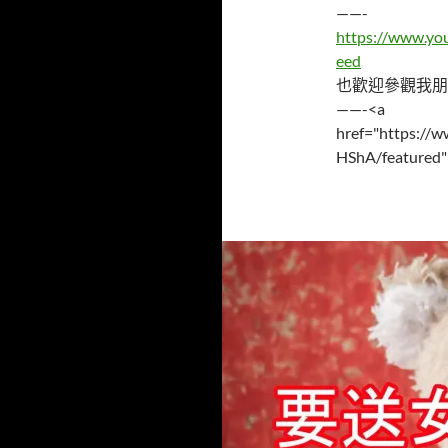
——-
https://www.y
eed
也歡迎參觀我朋
——-<a
href="https:/
HShA/featured