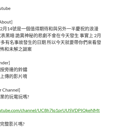
utube
out]
2月14號是一個值得期待和與另外一半慶祝的浪漫
代表黑暗 詭異神秘的悲劇不會在今天發生 事實上 2月
許多有名事故發生的日期 所以今天就要帶你們來看發
怖和未解之謎案
der]
按旁邊的鈴鐺
上傳的影片唷
Channel]
業的玩電玩嗎?
outube.com/channel/UC8h7lq1prUUSVDPIQkeNMt
完整影片嗎?