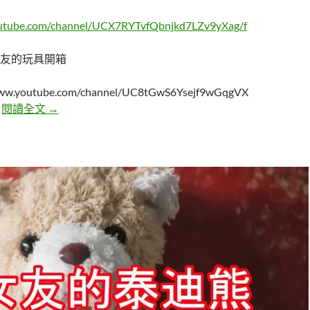
outube.com/channel/UCX7RYTvfQbnjkd7LZv9yXag/f
友的玩具開箱
/www.youtube.com/channel/UC8tGwS6Ysejf9wGqgVX
寶貝們，情人節快樂。
"
閱讀全文
→