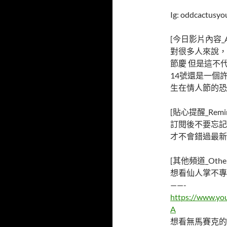
Ig: oddcactusyo
[今日影片內容_Ab
對很多人來說，
節慶 但是這不
14號還是一個
生在情人節的恐
[貼心提醒_Remin
訂閱後不要忘記
才不會錯過最新
[其他頻道_Other 
想看仙人掌不專
——-
https://www.y
A
想看無馬賽克的