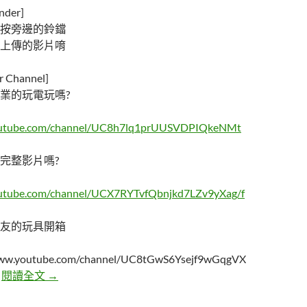
der]
按旁邊的鈴鐺
上傳的影片唷
Channel]
業的玩電玩嗎?
outube.com/channel/UC8h7lq1prUUSVDPIQkeNMt
完整影片嗎?
outube.com/channel/UCX7RYTvfQbnjkd7LZv9yXag/f
友的玩具開箱
/www.youtube.com/channel/UC8tGwS6Ysejf9wGqgVX
寶貝們，情人節快樂。
"
閱讀全文
→