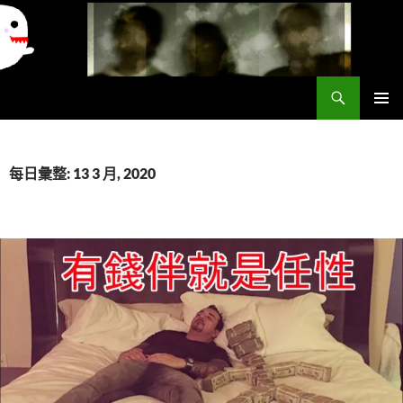
搜
異想世界
尋
跳
主要選單
至
主
要
每日彙整: 13 3 月, 2020
內
容