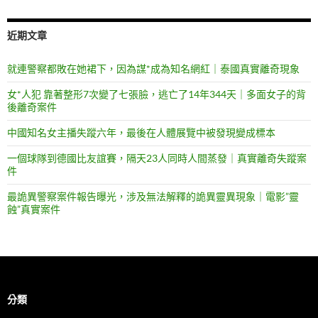
近期文章
就連警察都敗在她裙下，因為謀*成為知名網紅｜泰國真實離奇現象
女*人犯 靠著整形7次變了七張臉，逃亡了14年344天｜多面女子的背
後離奇案件
中國知名女主播失蹤六年，最後在人體展覽中被發現變成標本
一個球隊到德國比友誼賽，隔天23人同時人間蒸發｜真實離奇失蹤案
件
最詭異警察案件報告曝光，涉及無法解釋的詭異靈異現象｜電影”靈
蝕”真實案件
分類