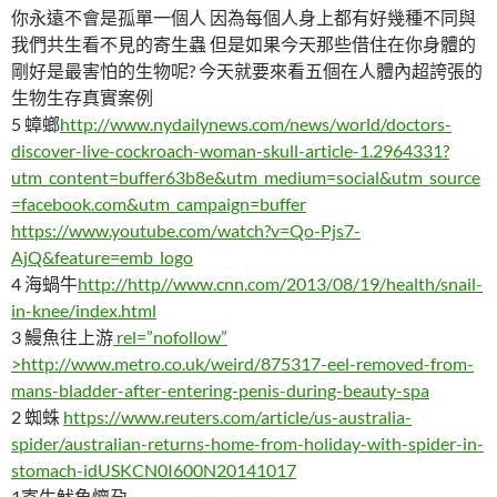
你永遠不會是孤單一個人 因為每個人身上都有好幾種不同與
我們共生看不見的寄生蟲 但是如果今天那些借住在你身體的
剛好是最害怕的生物呢? 今天就要來看五個在人體內超誇張的
生物生存真實案例
5 蟑螂
http://www.nydailynews.com/news/world/doctors-
discover-live-cockroach-woman-skull-article-1.2964331?
utm_content=buffer63b8e&utm_medium=social&utm_source
=facebook.com&utm_campaign=buffer
https://www.youtube.com/watch?v=Qo-Pjs7-
AjQ&feature=emb_logo
4 海蝸牛
http://http//www.cnn.com/2013/08/19/health/snail-
in-knee/index.html
3 鰻魚往上游
rel=”nofollow”
>http://www.metro.co.uk/weird/875317-eel-removed-from-
mans-bladder-after-entering-penis-during-beauty-spa
2 蜘蛛
https://www.reuters.com/article/us-australia-
spider/australian-returns-home-from-holiday-with-spider-in-
stomach-idUSKCN0I600N20141017
1寄生魷魚懷孕