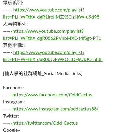
電玩系列:
——-
https://www.youtube.com/playlist?
list=PLHWFthX_dgR1ireIlMZX50izNfW-u9d98
人事物系列:
——-
https://www.youtube.com/playlist?
list=PLHWFthX_dgR0862PVnbMXE-t4fSgt-PT1
其他/回饋:
——-
https://www.youtube.com/playlist?
list=PLHWFthX_dgR0bJyEWkOcIDHjUkJCchh8l
[仙人掌的社群網址_Social Media Links]
Facebook:
——-
https://www.facebook.com/OddCactus
Instagram:
——-
https://www.instagram.com/oddcactus88/
Twitter:
——-
https://twitter.com/Odd_Cactus
Google+