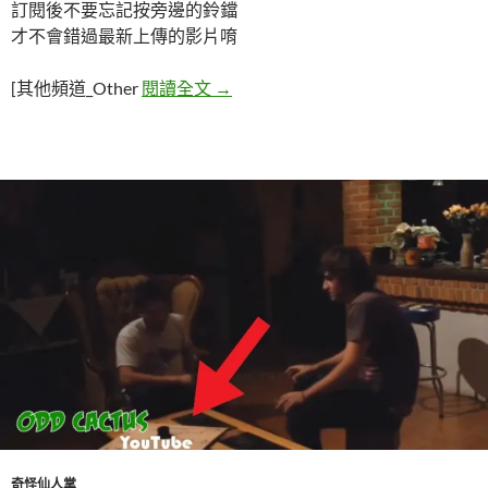
訂閱後不要忘記按旁邊的鈴鐺
才不會錯過最新上傳的影片唷
五個超真實詭異靈動現象
[其他頻道_Other
閱讀全文
→
奇怪仙人掌