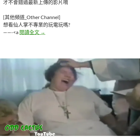
才不會錯過最新上傳的影片唷
[其他頻道_Other Channel]
想看仙人掌不專業的玩電玩嗎?
五個被靈體附身的恐怖影片
——-<a
閱讀全文
→