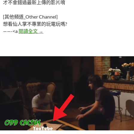
才不會錯過最新上傳的影片唷
[其他頻道_Other Channel]
想看仙人掌不專業的玩電玩嗎?
五個被靈體附身的恐怖影片
——-<a
閱讀全文
→