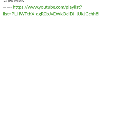
——-
https://www.youtube.com/playlist?
list=PLHWFthX_dgR0bJyEWkOcIDHjUkJCchh8l