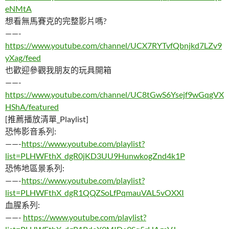
eNMtA
想看無馬賽克的完整影片嗎?
——-
https://www.youtube.com/channel/UCX7RYTvfQbnjkd7LZv9
yXag/feed
也歡迎參觀我朋友的玩具開箱
——-
https://www.youtube.com/channel/UC8tGwS6Ysejf9wGqgVX
HShA/featured
[推薦播放清單_Playlist]
恐怖影音系列:
——-
https://www.youtube.com/playlist?
list=PLHWFthX_dgR0jKD3UU9HunwkogZnd4k1P
恐怖地區景系列:
——-
https://www.youtube.com/playlist?
list=PLHWFthX_dgR1QQZSoLfPqmauVAL5vOXXI
血腥系列:
——-
https://www.youtube.com/playlist?