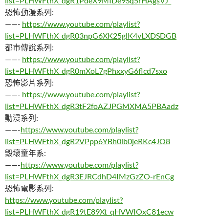
list=PLHWFthX_dgR1PdeX9MIDe9Sq5rHAgsVJ_
恐怖動漫系列:
——-
https://www.youtube.com/playlist?
list=PLHWFthX_dgR03npG6XK25glK4vLXDSDGB
都市傳說系列:
——-
https://www.youtube.com/playlist?
list=PLHWFthX_dgR0mXoL7gPhxxyG6flcd7sxo
恐怖影片系列:
——-
https://www.youtube.com/playlist?
list=PLHWFthX_dgR3tF2foAZJPGMXMA5PBAadz
動漫系列:
——-
https://www.youtube.com/playlist?
list=PLHWFthX_dgR2VPpp6YBh0lb0jeRKc4JO8
毀壞童年系:
——-
https://www.youtube.com/playlist?
list=PLHWFthX_dgR3EJRCdhD4IMzGzZO-rEnCg
恐怖電影系列:
https://www.youtube.com/playlist?
list=PLHWFthX_dgR19tE89Xt_qHVWIOxC81ecw