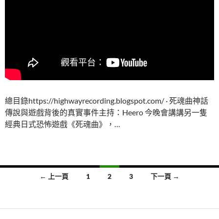
總目錄https://highwayrecording.blogspot.com/ · 死魂曲神話
傳說與遊戲背後的真實事件主持：Heero 今晚會講講另一隻
經典日式恐怖遊戲《死魂曲》，…
文
← 上一頁
1
2
3
下一頁 →
章
導