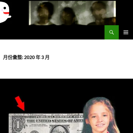
搜
異想世界
尋
跳
主要選單
至
主
要
月份彙整: 2020 年 3 月
內
容