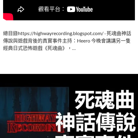
總目錄https://highwayrecording.blogspot.com/ · 死魂曲神話
傳說與遊戲背後的真實事件主持：Heero 今晚會講講另一隻
經典日式恐怖遊戲《死魂曲》，…