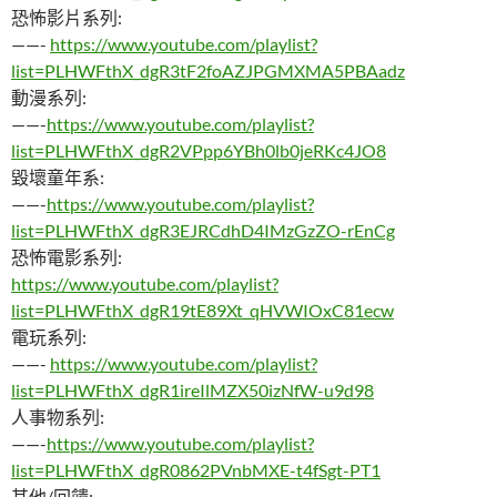
恐怖影片系列:
——-
https://www.youtube.com/playlist?
list=PLHWFthX_dgR3tF2foAZJPGMXMA5PBAadz
動漫系列:
——-
https://www.youtube.com/playlist?
list=PLHWFthX_dgR2VPpp6YBh0lb0jeRKc4JO8
毀壞童年系:
——-
https://www.youtube.com/playlist?
list=PLHWFthX_dgR3EJRCdhD4IMzGzZO-rEnCg
恐怖電影系列:
https://www.youtube.com/playlist?
list=PLHWFthX_dgR19tE89Xt_qHVWIOxC81ecw
電玩系列:
——-
https://www.youtube.com/playlist?
list=PLHWFthX_dgR1ireIlMZX50izNfW-u9d98
人事物系列:
——-
https://www.youtube.com/playlist?
list=PLHWFthX_dgR0862PVnbMXE-t4fSgt-PT1
其他/回饋: