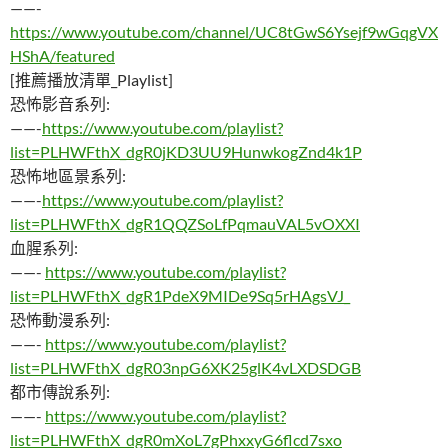
——-
https://www.youtube.com/channel/UC8tGwS6Ysejf9wGqgVX
HShA/featured
[推薦播放清單_Playlist]
恐怖影音系列:
——-
https://www.youtube.com/playlist?
list=PLHWFthX_dgR0jKD3UU9HunwkogZnd4k1P
恐怖地區景系列:
——-
https://www.youtube.com/playlist?
list=PLHWFthX_dgR1QQZSoLfPqmauVAL5vOXXI
血腥系列:
——-
https://www.youtube.com/playlist?
list=PLHWFthX_dgR1PdeX9MIDe9Sq5rHAgsVJ_
恐怖動漫系列:
——-
https://www.youtube.com/playlist?
list=PLHWFthX_dgR03npG6XK25glK4vLXDSDGB
都市傳說系列:
——-
https://www.youtube.com/playlist?
list=PLHWFthX_dgR0mXoL7gPhxxyG6flcd7sxo