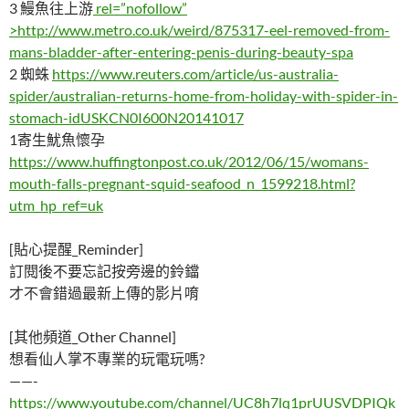
3 鰻魚往上游
rel=”nofollow”
>http://www.metro.co.uk/weird/875317-eel-removed-from-
mans-bladder-after-entering-penis-during-beauty-spa
2 蜘蛛
https://www.reuters.com/article/us-australia-
spider/australian-returns-home-from-holiday-with-spider-in-
stomach-idUSKCN0I600N20141017
1寄生魷魚懷孕
https://www.huffingtonpost.co.uk/2012/06/15/womans-
mouth-falls-pregnant-squid-seafood_n_1599218.html?
utm_hp_ref=uk
[貼心提醒_Reminder]
訂閱後不要忘記按旁邊的鈴鐺
才不會錯過最新上傳的影片唷
[其他頻道_Other Channel]
想看仙人掌不專業的玩電玩嗎?
——-
https://www.youtube.com/channel/UC8h7lq1prUUSVDPIQk