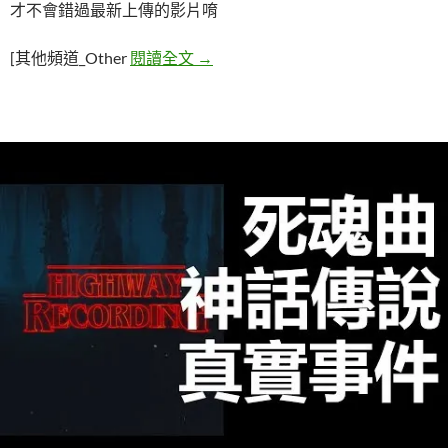
才不會錯過最新上傳的影片唷
五個超真實詭異靈動現象
[其他頻道_Other
閱讀全文
→