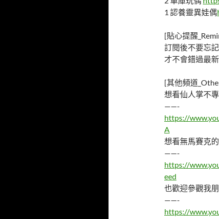
2 車庫玩偶
http
1 認養靈異娃偶
[貼心提醒_Remin
訂閱後不要忘記
才不會錯過最新
[其他頻道_Other 
想看仙人掌不專
——-
https://www.y
A
想看無馬賽克的
——-
https://www.y
eed
也歡迎參觀我朋
——-
https://www.y