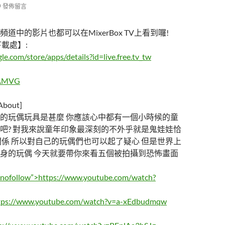
發佈留言
道中的影片也都可以在MixerBox TV上看到囉!
y下載處】:
gle.com/store/apps/details?id=live.free.tv_tw
/SAMVG
out]
的玩偶玩具是甚麼 你應該心中都有一個小時候的童
吧? 對我來說童年印象最深刻的不外乎就是鬼娃娃恰
關係 所以對自己的玩偶們也可以起了疑心 但是世界上
身的玩偶 今天就要帶你來看五個被拍攝到恐怖畫面
”nofollow”>https://www.youtube.com/watch?
tps://www.youtube.com/watch?v=a-xEdbudmqw