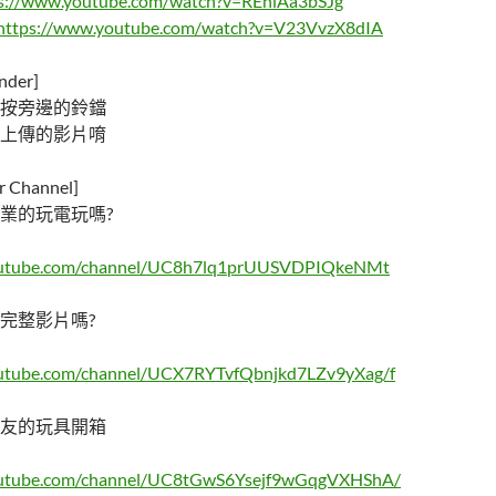
s://www.youtube.com/watch?v=REnlAa3bSJg
https://www.youtube.com/watch?v=V23VvzX8dIA
der]
按旁邊的鈴鐺
上傳的影片唷
Channel]
業的玩電玩嗎?
outube.com/channel/UC8h7lq1prUUSVDPIQkeNMt
完整影片嗎?
outube.com/channel/UCX7RYTvfQbnjkd7LZv9yXag/f
友的玩具開箱
outube.com/channel/UC8tGwS6Ysejf9wGqgVXHShA/