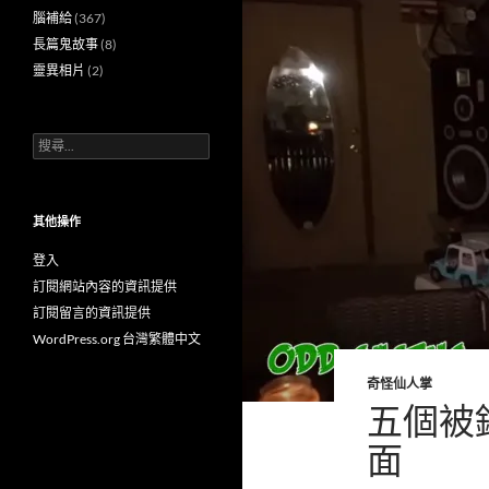
腦補給
(367)
長篇鬼故事
(8)
靈異相片
(2)
搜
尋
關
鍵
字:
其他操作
登入
訂閱網站內容的資訊提供
訂閱留言的資訊提供
WordPress.org 台灣繁體中文
奇怪仙人掌
五個被
面