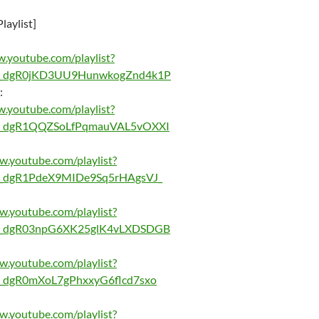
ylist]
w.youtube.com/playlist?
X_dgR0jKD3UU9HunwkogZnd4k1P
:
w.youtube.com/playlist?
X_dgR1QQZSoLfPqmauVAL5vOXXI
w.youtube.com/playlist?
X_dgR1PdeX9MIDe9Sq5rHAgsVJ_
w.youtube.com/playlist?
X_dgR03npG6XK25glK4vLXDSDGB
w.youtube.com/playlist?
_dgR0mXoL7gPhxxyG6flcd7sxo
w.youtube.com/playlist?