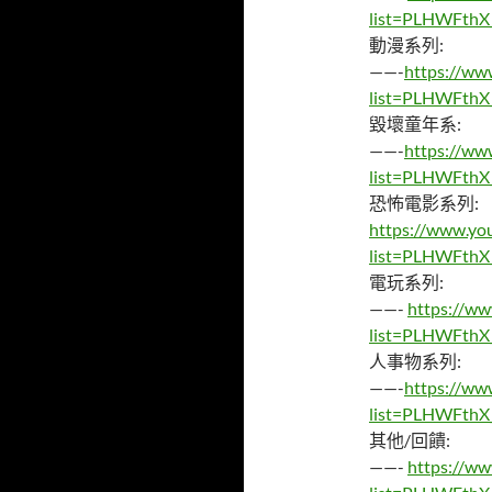
list=PLHWFth
動漫系列:
——-
https://ww
list=PLHWFth
毀壞童年系:
——-
https://ww
list=PLHWFth
恐怖電影系列:
https://www.you
list=PLHWFth
電玩系列:
——-
https://ww
list=PLHWFthX
人事物系列:
——-
https://ww
list=PLHWFthX
其他/回饋:
——-
https://ww