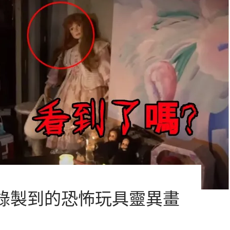
錄製到的恐怖玩具靈異畫