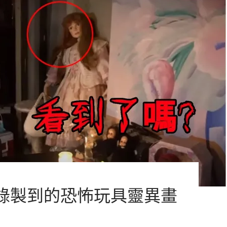
錄製到的恐怖玩具靈異畫