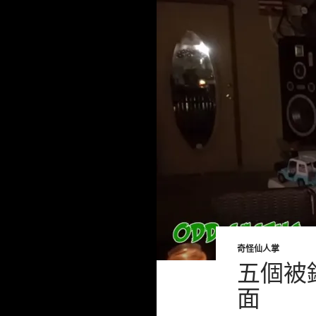
奇怪仙人掌
五個被
面