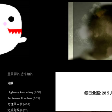
搜
異想世界
尋
靈異 影片 恐怖 相片
分類
Highway Recording
(260)
每日彙整: 28 5 月
Professor PowPow
(185)
奇怪仙人掌
(414)
短篇鬼故事
(26)