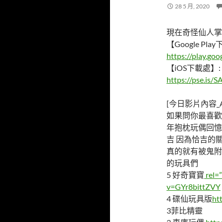
28 5 月, 2020
現在奇怪仙人掌頻
【Google Pla
https://play.goo
【iOS下載處】:
https://pse.is
[今日影片內容_Ab
如果問你最喜歡
年抱枕玩偶回憶
吉 因為恰吉的
真的就有被鬼附
的玩具們
5 好奇寶寶
rel=
v=GYr8bittZVY
4 碟仙玩具版
ht
3菲比精靈