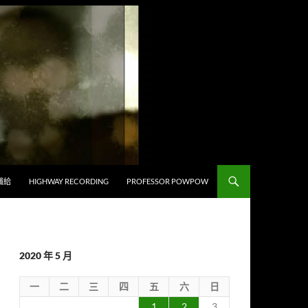
補給
HIGHWAY RECORDING
PROFESSOR POWPOW
2020 年 5 月
一
二
三
四
五
六
日
1
2
3