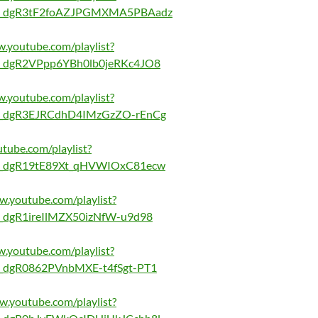
X_dgR3tF2foAZJPGMXMA5PBAadz
w.youtube.com/playlist?
X_dgR2VPpp6YBh0lb0jeRKc4JO8
w.youtube.com/playlist?
X_dgR3EJRCdhD4IMzGzZO-rEnCg
tube.com/playlist?
X_dgR19tE89Xt_qHVWIOxC81ecw
w.youtube.com/playlist?
_dgR1ireIlMZX50izNfW-u9d98
w.youtube.com/playlist?
_dgR0862PVnbMXE-t4fSgt-PT1
w.youtube.com/playlist?