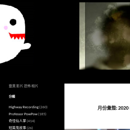
搜
異想世界
尋
靈異 影片 恐怖 相片
分類
Highway Recording
(260)
月份彙整: 2020 
Professor PowPow
(185)
奇怪仙人掌
(414)
短篇鬼故事
(26)