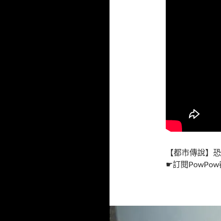
【都市傳說】恐
☛訂閱PowPo