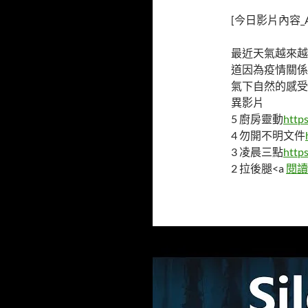
[今日影片內容_Ab
最近天氣越來越
道因為疫情關係
氣下自然的感受
異影片
5 廚房靈動
http
4 勿開不明文件
3 凌晨三點
http
2 拉後腿<a
閱