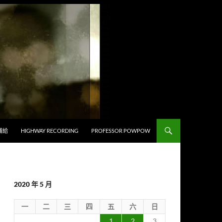
補給
HIGHWAY RECORDING
PROFESSOR POWPOW
2020 年 5 月
一
二
三
四
五
六
日
1
2
3