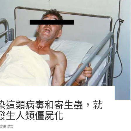
染這類病毒和寄生蟲，就
發生人類僵屍化
發佈留言