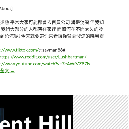
out]
炎熱 平常大家可能都會去百貨公司 海邊消暑 但我知
 我們大部分的人都待在家裡 而如何在不開太久的冷
到沁涼呢? 今天就要帶你來看讓你背脊發涼的降暑靈
s://www.tiktok.com/
@savman88#
https://www.reddit.com/user/Lushbartman/
s://www.youtube.com/watch?v=7eAWfVZ87is
保證讓你降溫的恐怖靈異影片
讀全文
→