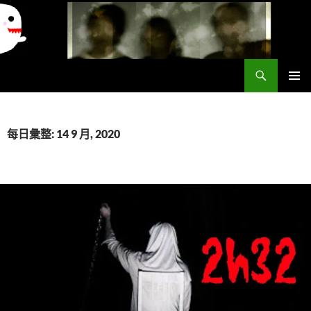
搜
異想世界
尋
跳
主要選單
至
主
要
每日彙整: 14 9 月, 2020
內
容