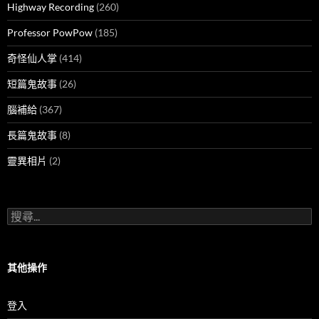
Highway Recording
(260)
Professor PowPow
(185)
奇怪仙人掌
(414)
短篇鬼故事
(26)
腦補給
(367)
長篇鬼故事
(8)
靈異相片
(2)
搜
尋
關
鍵
字:
其他操作
登入