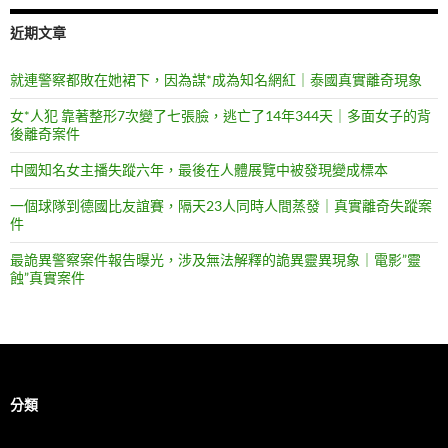
近期文章
就連警察都敗在她裙下，因為謀*成為知名網紅｜泰國真實離奇現象
女*人犯 靠著整形7次變了七張臉，逃亡了14年344天｜多面女子的背
後離奇案件
中國知名女主播失蹤六年，最後在人體展覽中被發現變成標本
一個球隊到德國比友誼賽，隔天23人同時人間蒸發｜真實離奇失蹤案
件
最詭異警察案件報告曝光，涉及無法解釋的詭異靈異現象｜電影”靈
蝕”真實案件
分類