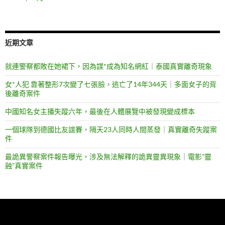
近期文章
就連警察都敗在她裙下，因為謀*成為知名網紅｜泰國真實離奇現象
女*人犯 靠著整形7次變了七張臉，逃亡了14年344天｜多面女子的背
後離奇案件
中國知名女主播失蹤六年，最後在人體展覽中被發現變成標本
一個球隊到德國比友誼賽，隔天23人同時人間蒸發｜真實離奇失蹤案
件
最詭異警察案件報告曝光，涉及無法解釋的詭異靈異現象｜電影”靈
蝕”真實案件