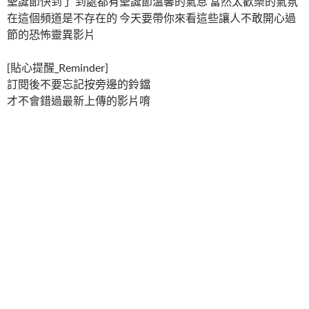
聖誕節快到了 到處都有聖誕節溫馨的氣息 當然太歡樂的氣氛
在這個頻道是不存在的 今天要帶你來看這些讓人不敢開心過
節的恐怖靈異影片
[貼心提醒_Reminder]
訂閱後不要忘記按旁邊的鈴鐺
才不會錯過最新上傳的影片唷