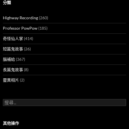
分類
Highway Recording
(260)
Professor PowPow
(185)
奇怪仙人掌
(414)
短篇鬼故事
(26)
腦補給
(367)
長篇鬼故事
(8)
靈異相片
(2)
搜
尋
關
鍵
字:
其他操作