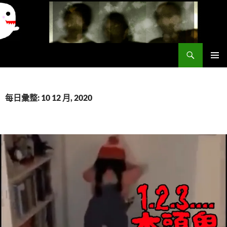
搜
異想世界
尋
跳
主要選單
至
主
要
每日彙整: 10 12 月, 2020
內
容