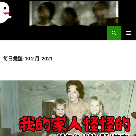
搜
異想世界
尋
跳
主要選單
至
主
要
每日彙整: 10 2 月, 2021
內
容