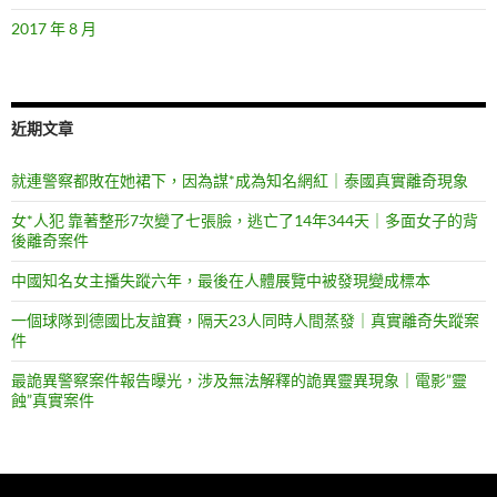
2017 年 8 月
近期文章
就連警察都敗在她裙下，因為謀*成為知名網紅｜泰國真實離奇現象
女*人犯 靠著整形7次變了七張臉，逃亡了14年344天｜多面女子的背
後離奇案件
中國知名女主播失蹤六年，最後在人體展覽中被發現變成標本
一個球隊到德國比友誼賽，隔天23人同時人間蒸發｜真實離奇失蹤案
件
最詭異警察案件報告曝光，涉及無法解釋的詭異靈異現象｜電影”靈
蝕”真實案件