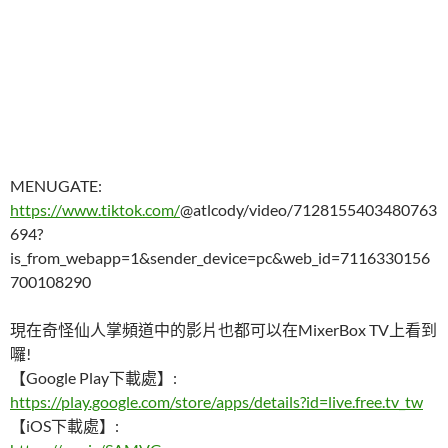
MENUGATE:
https://www.tiktok.com/
@atlcody/video/7128155403480763
694?
is_from_webapp=1&sender_device=pc&web_id=7116330156
700108290
現在奇怪仙人掌頻道中的影片也都可以在MixerBox TV上看到
囉!
【Google Play下載處】:
https://play.google.com/store/apps/details?id=live.free.tv_tw
【iOS下載處】: