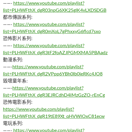
——-
https://www.youtube.com/playlist?
list=PLHWFthX_dgR03npG6XK25glK4vLXDSDGB
都市傳說系列:
——-
https://www.youtube.com/playlist?
list=PLHWFthX_dgR0mXoL7gPhxxyG6flcd7sxo
恐怖影片系列:
——-
https://www.youtube.com/playlist?
list=PLHWFthX_dgR3tF2foAZJPGMXMA5PBAadz
動漫系列:
——-
https://www.youtube.com/playlist?
list=PLHWFthX_dgR2VPpp6YBh0lb0jeRKc4JO8
毀壞童年系:
——-
https://www.youtube.com/playlist?
list=PLHWFthX_dgR3EJRCdhD4IMzGzZO-rEnCg
恐怖電影系列:
https://www.youtube.com/playlist?
list=PLHWFthX_dgR19tE89Xt_qHVWIOxC81ecw
電玩系列:
——-
https://www.youtube.com/playlist?