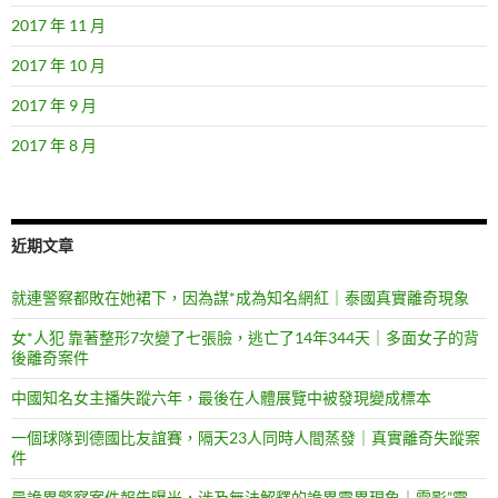
2017 年 11 月
2017 年 10 月
2017 年 9 月
2017 年 8 月
近期文章
就連警察都敗在她裙下，因為謀*成為知名網紅｜泰國真實離奇現象
女*人犯 靠著整形7次變了七張臉，逃亡了14年344天｜多面女子的背
後離奇案件
中國知名女主播失蹤六年，最後在人體展覽中被發現變成標本
一個球隊到德國比友誼賽，隔天23人同時人間蒸發｜真實離奇失蹤案
件
最詭異警察案件報告曝光，涉及無法解釋的詭異靈異現象｜電影”靈