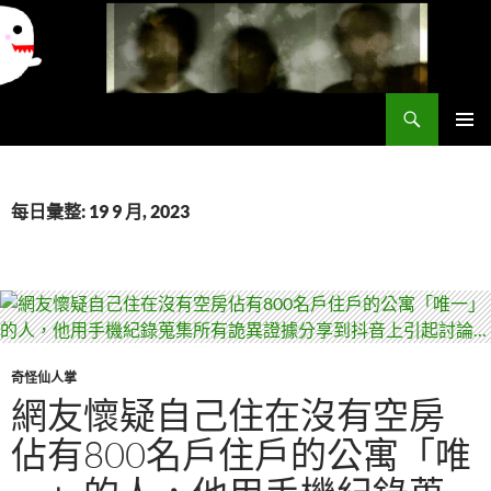
搜
異想世界
尋
跳
主要選單
至
主
要
每日彙整: 19 9 月, 2023
內
容
奇怪仙人掌
網友懷疑自己住在沒有空房
佔有800名戶住戶的公寓「唯