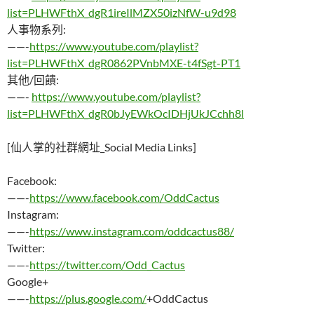
list=PLHWFthX_dgR1ireIlMZX50izNfW-u9d98
人事物系列:
——-
https://www.youtube.com/playlist?
list=PLHWFthX_dgR0862PVnbMXE-t4fSgt-PT1
其他/回饋:
——-
https://www.youtube.com/playlist?
list=PLHWFthX_dgR0bJyEWkOcIDHjUkJCchh8l
[仙人掌的社群網址_Social Media Links]
Facebook:
——-
https://www.facebook.com/OddCactus
Instagram:
——-
https://www.instagram.com/oddcactus88/
Twitter:
——-
https://twitter.com/Odd_Cactus
Google+
——-
https://plus.google.com/
+OddCactus