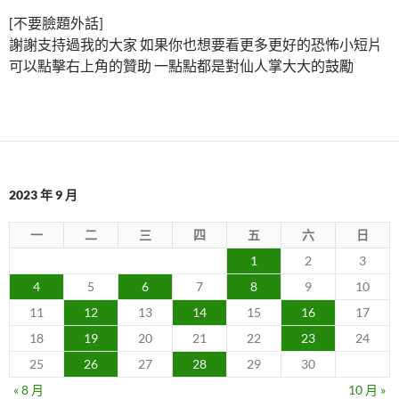
[不要臉題外話]
謝謝支持過我的大家 如果你也想要看更多更好的恐怖小短片
可以點擊右上角的贊助 一點點都是對仙人掌大大的鼓勵
2023 年 9 月
一
二
三
四
五
六
日
1
2
3
4
5
6
7
8
9
10
11
12
13
14
15
16
17
18
19
20
21
22
23
24
25
26
27
28
29
30
« 8 月
10 月 »