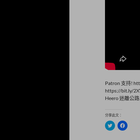
Patron 支持! ht
https://bit
Heero 迷離公路2
分享此文：
分
按
享
一
到
下
T
以