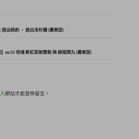
 逃出紐約 ‧ 逃出洛杉磯 (廣東話)
ep32 侍魂 斬紅郎無雙劍 與 緋雨閑丸 (廣東話)
入
網站才能發佈留言。