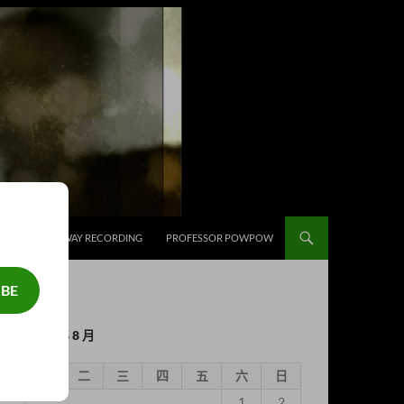
補給
HIGHWAY RECORDING
PROFESSOR POWPOW
IBE
2026 年 8 月
一
二
三
四
五
六
日
1
2