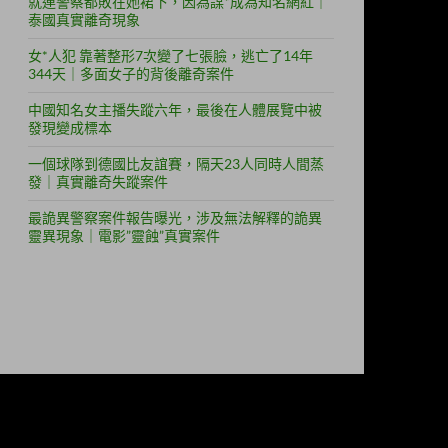
就連警察都敗在她裙下，因為謀*成為知名網紅｜
泰國真實離奇現象
女*人犯 靠著整形7次變了七張臉，逃亡了14年
344天｜多面女子的背後離奇案件
中國知名女主播失蹤六年，最後在人體展覽中被
發現變成標本
一個球隊到德國比友誼賽，隔天23人同時人間蒸
發｜真實離奇失蹤案件
最詭異警察案件報告曝光，涉及無法解釋的詭異
靈異現象｜電影”靈蝕”真實案件