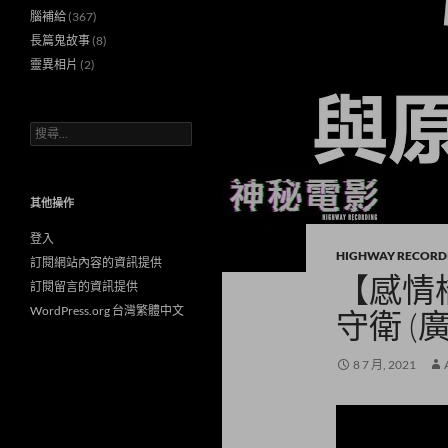
腦補給
(367)
長篇鬼故事
(8)
靈異相片
(2)
搜
尋
關
鍵
字:
其他操作
登入
HIGHWAY RECORD
訂閱網站內容的資訊提供
【感情橋
訂閱留言的資訊提供
WordPress.org 台灣繁體中文
守衛 (
8 7 月, 2021