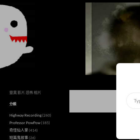
搜
異想世界
尋
靈異 影片 恐怖 相片
Type
your
分類
email
Highway Recording
(260)
Professor PowPow
(185)
奇怪仙人掌
(414)
短篇鬼故事
(26)