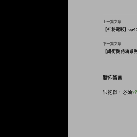
w
分
i
享
t
至
t
F
e
a
文
r
c
上一篇文章
(
e
章
在
b
【神秘電影】ep41
新
o
視
o
導
窗
k
下一篇文章
中
(
開
在
覽
【講街機 侍魂系列】
啟
新
)
視
窗
中
開
啟
)
發佈留言
很抱歉，必須
登