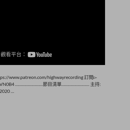
tps://www.patreon.com/highwayrecording 訂閱▻
.ly/2XVN0B4 ……………………節目清單…………………… 主持:
020 …