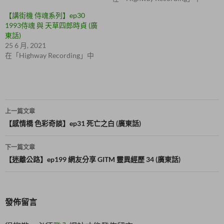
開
在
啟
新
【講街機 侍魂系列】ep30
)
視
1993侍魂 與 天草四郎時貞 (廣
窗
中
東話)
開
啟
25 6 月, 2021
)
在「Highway Recording」中
文
上一篇文章
章
【感情橋 色彩奇談】ep31 死亡之白 (廣東話)
導
下一篇文章
覽
【迷離公路】ep199 網友分享 GITM 靈異經歷 34 (廣東話)
發佈留言