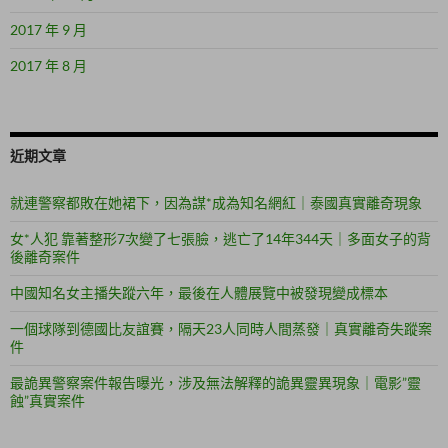
2017 年 9 月
2017 年 8 月
近期文章
就連警察都敗在她裙下，因為謀*成為知名網紅｜泰國真實離奇現象
女*人犯 靠著整形7次變了七張臉，逃亡了14年344天｜多面女子的背
後離奇案件
中國知名女主播失蹤六年，最後在人體展覽中被發現變成標本
一個球隊到德國比友誼賽，隔天23人同時人間蒸發｜真實離奇失蹤案
件
最詭異警察案件報告曝光，涉及無法解釋的詭異靈異現象｜電影”靈
蝕”真實案件