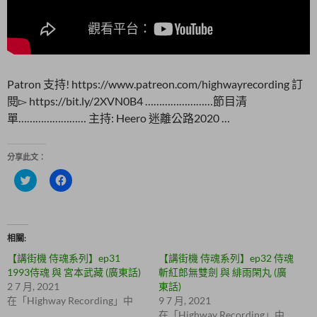
Patron 支持! https://www.patreon.com/highwayrecording 訂
閱▻ https://bit.ly/2XVN0B4 ……………………節目清
單…………………… 主持: Heero 迷離公路2020 …
分享此文：
分
按
享
一
到
下
T
以
w
分
i
享
t
至
相關
t
F
e
a
【講街機 侍魂系列】ep31
【講街機 侍魂系列】ep32 侍魂
r
c
(
e
1993侍魂 與 宮本武藏 (廣東話)
斬紅郎無雙劍 與 緋雨閑丸 (廣
在
b
2 7 月, 2021
東話)
新
o
視
o
在「Highway Recording」中
9 7 月, 2021
窗
k
在「Highway Recording」中
中
(