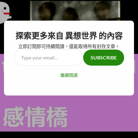
搜
異想世界
探索更多來自 異想世界 的內容
尋
跳
主要選單
至
立即訂閱即可持續閱讀，還能取得所有封存文章。
主
Type
SUBSCRIBE
要
your
內
email…
容
繼續閱讀