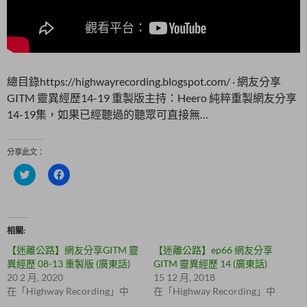
總目錄https://highwayrecording.blogspot.com/ · 網友分享
GITM 靈異經歷14-19 重製版主持：Heero 純粹重製網友分享
14-19集，如果已經聽過的聽眾可直接無…
分享此文：
分
按
享
一
到
下
T
以
w
分
i
享
t
至
相關
t
F
e
a
【迷離公路】網友分享GITM 靈
【迷離公路】ep66 網友分享
r
c
(
e
異經歷 08-13 重製版 (廣東話)
GITM 靈異經歷 14 (廣東話)
在
b
20 2 月, 2020
15 12 月, 2018
新
o
視
o
在「Highway Recording」中
在「Highway Recording」中
窗
k
中
(