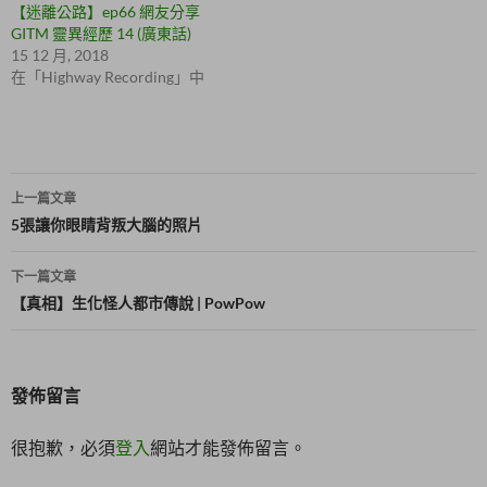
【迷離公路】ep66 網友分享
開
在
啟
新
GITM 靈異經歷 14 (廣東話)
)
視
15 12 月, 2018
窗
中
在「Highway Recording」中
開
啟
)
文
上一篇文章
章
5張讓你眼睛背叛大腦的照片
導
下一篇文章
覽
【真相】生化怪人都市傳說 | PowPow
發佈留言
很抱歉，必須
登入
網站才能發佈留言。