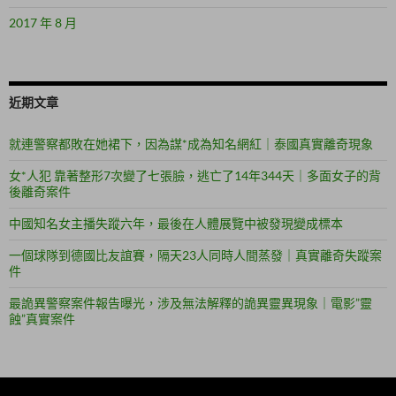
2017 年 8 月
近期文章
就連警察都敗在她裙下，因為謀*成為知名網紅｜泰國真實離奇現象
女*人犯 靠著整形7次變了七張臉，逃亡了14年344天｜多面女子的背
後離奇案件
中國知名女主播失蹤六年，最後在人體展覽中被發現變成標本
一個球隊到德國比友誼賽，隔天23人同時人間蒸發｜真實離奇失蹤案
件
最詭異警察案件報告曝光，涉及無法解釋的詭異靈異現象｜電影”靈
蝕”真實案件