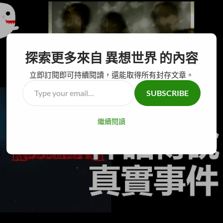
搜
異想世界
探索更多來自 異想世界 的內容
尋
跳
主要選單
至
立即訂閱即可持續閱讀，還能取得所有封存文章。
主
Type
SUBSCRIBE
要
your
內
email…
容
繼續閱讀