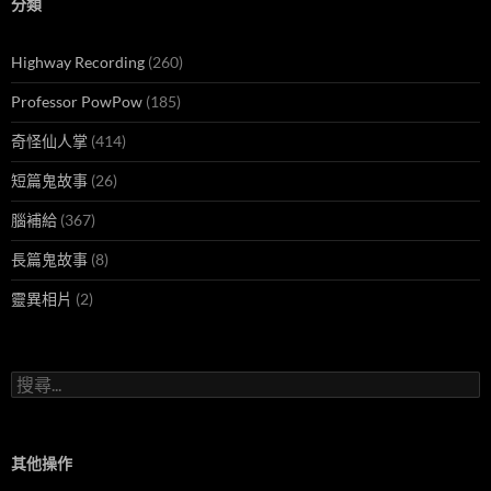
分類
Highway Recording
(260)
Professor PowPow
(185)
奇怪仙人掌
(414)
短篇鬼故事
(26)
腦補給
(367)
長篇鬼故事
(8)
靈異相片
(2)
搜
尋
關
鍵
字:
其他操作