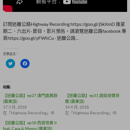
訂閱迷離公路Highway Recording https://goo.gl/jSkXmD 逢星
期二、六出片· 節目、影片預告，請瀏覽迷離公路facebook 專
頁https://goo.gl/yFWhCu · 迷離公路…
分享此文：
分
按
享
一
到
下
T
以
w
分
i
享
t
至
相關
t
F
e
a
【迷離公路】ep27 澳門詭異錄
【迷離公路】ep31 詭娃安娜貝
r
c
(
e
(廣東話)
爾 (廣東話)
在
b
17 3 月, 2018
14 4 月, 2018
新
o
視
o
在「Highway Recording」中
在「Highway Recording」中
窗
k
中
(
【迷離公路】ep18 西貢怪異 II
開
在
啟
新
feat. Casa & Momo (廣東話)