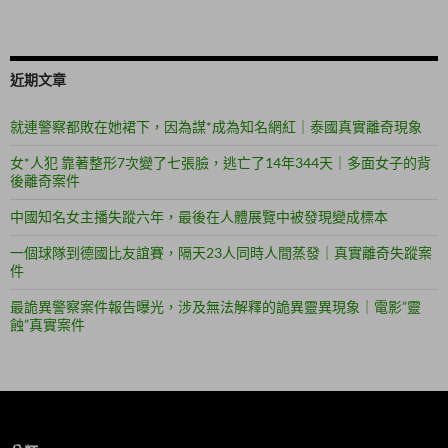
近期文章
就連警察都敗在她裙下，因為謀*成為知名網紅｜泰國真實離奇現象
女*人犯 靠著整形7次變了七張臉，逃亡了14年344天｜多面女子的背
後離奇案件
中國知名女主播失蹤六年，最後在人體展覽中被發現變成標本
一個球隊到德國比友誼賽，隔天23人同時人間蒸發｜真實離奇失蹤案
件
最詭異警察案件報告曝光，涉及無法解釋的詭異靈異現象｜電影”靈
蝕”真實案件