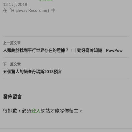
)
視
13 1 月, 2018
窗
中
在「Highway Recording」中
開
啟
)
文
上一篇文章
章
人類終於找到平行世界存在的證據？！｜勁好奇冷知識｜PowPow
導
下一篇文章
覽
五個驚人的諾查丹瑪斯2018預言
發佈留言
很抱歉，必須
登入
網站才能發佈留言。